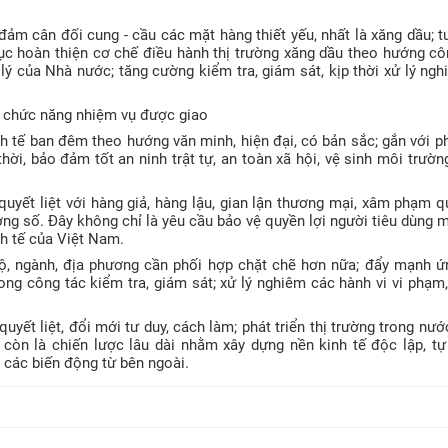
ảm cân đối cung - cầu các mặt hàng thiết yếu, nhất là xăng dầu; t
ục hoàn thiện cơ chế điều hành thị trường xăng dầu theo hướng cô
lý của Nhà nước; tăng cường kiểm tra, giám sát, kịp thời xử lý ng
o chức năng nhiệm vụ được giao
h tế ban đêm theo hướng văn minh, hiện đại, có bản sắc; gắn với ph
 thời, bảo đảm tốt an ninh trật tự, an toàn xã hội, vệ sinh môi trườn
 quyết liệt với hàng giả, hàng lậu, gian lận thương mại, xâm phạm 
ường số. Đây không chỉ là yêu cầu bảo vệ quyền lợi người tiêu dùng 
nh tế của Việt Nam.
bộ, ngành, địa phương cần phối hợp chặt chẽ hơn nữa; đẩy mạnh ứ
rong công tác kiểm tra, giám sát; xử lý nghiêm các hành vi vi phạm,
uyết liệt, đổi mới tư duy, cách làm; phát triển thị trường trong nư
còn là chiến lược lâu dài nhằm xây dựng nền kinh tế độc lập, tự
 các biến động từ bên ngoài.