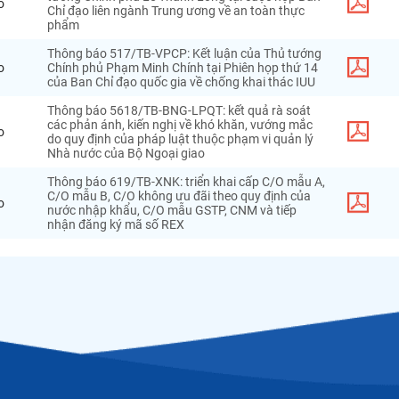
o
Chỉ đạo liên ngành Trung ương về an toàn thực
phẩm
Thông báo 517/TB-VPCP: Kết luận của Thủ tướng
o
Chính phủ Phạm Minh Chính tại Phiên họp thứ 14
của Ban Chỉ đạo quốc gia về chống khai thác IUU
Thông báo 5618/TB-BNG-LPQT: kết quả rà soát
các phản ánh, kiến nghị về khó khăn, vướng mắc
o
do quy định của pháp luật thuộc phạm vi quản lý
Nhà nước của Bộ Ngoại giao
Thông báo 619/TB-XNK: triển khai cấp C/O mẫu A,
C/O mẫu B, C/O không ưu đãi theo quy định của
o
nước nhập khẩu, C/O mẫu GSTP, CNM và tiếp
nhận đăng ký mã số REX