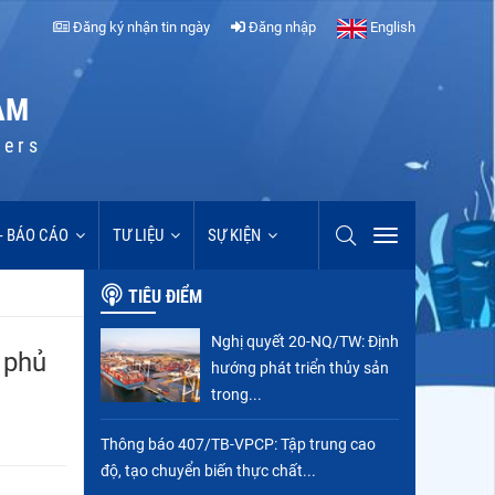
Đăng ký nhận tin ngày
Đăng nhập
English
AM
cers
 - BÁO CÁO
TƯ LIỆU
SỰ KIỆN
TIÊU ĐIỂM
Nghị quyết 20-NQ/TW: Định
 phủ
hướng phát triển thủy sản
trong...
Thông báo 407/TB-VPCP: Tập trung cao
độ, tạo chuyển biến thực chất...