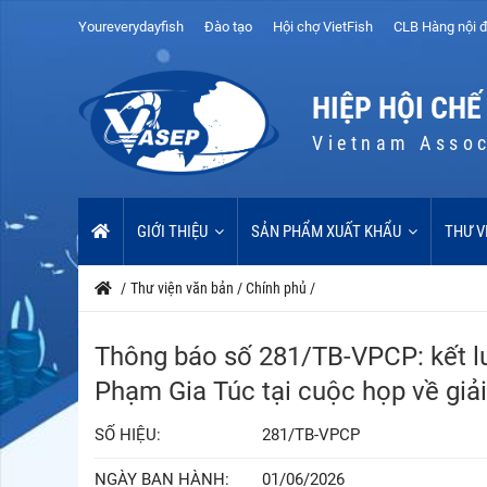
Youreverydayfish
Đào tạo
Hội chợ VietFish
CLB Hàng nội đ
HIỆP HỘI CHẾ
Vietnam Assoc
GIỚI THIỆU
SẢN PHẨM XUẤT KHẨU
THƯ V
/
Thư viện văn bản
/
Chính phủ
/
Thông báo số 281/TB-VPCP: kết l
Phạm Gia Túc tại cuộc họp về giải
SỐ HIỆU:
281/TB-VPCP
NGÀY BAN HÀNH:
01/06/2026