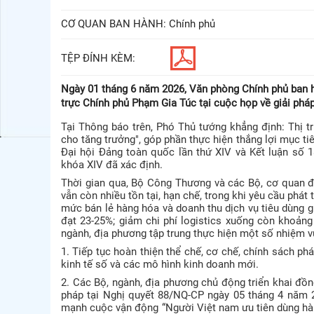
CƠ QUAN BAN HÀNH:
Chính phủ
TỆP ĐÍNH KÈM:
Ngày 01 tháng 6 năm 2026, Văn phòng Chính phủ ban
trực Chính phủ Phạm Gia Túc tại cuộc họp về giải pháp 
Tại Thông báo trên, Phó Thủ tướng khẳng định: Thị tr
cho tăng trưởng", góp phần thực hiện thắng lợi mục ti
Đại hội Đảng toàn quốc lần thứ XIV và Kết luận số
khóa XIV đã xác định.
Thời gian qua, Bộ Công Thương và các Bộ, cơ quan đã 
vẫn còn nhiều tồn tại, hạn chế, trong khi yêu cầu phát t
mức bán lẻ hàng hóa và doanh thu dịch vụ tiêu dùng g
đạt 23-25%; giảm chi phí logistics xuống còn khoảng
ngành, địa phương tập trung thực hiện một số nhiệm v
1. Tiếp tục hoàn thiện thể chế, cơ chế, chính sách phá
kinh tế số và các mô hình kinh doanh mới.
2. Các Bộ, ngành, địa phương chủ động triển khai đồng
pháp tại Nghị quyết 88/NQ-CP ngày 05 tháng 4 năm 20
mạnh cuộc vận động “Người Việt nam ưu tiên dùng hàn