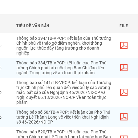
TIÊU ĐỀ VĂN BẢN
FILE
Thông báo 394/TB-VPCP: Kết luận của Thủ tướng
Chính phủ về tháo gỡ điểm nghẽn, khơi thông
o
nguồn lực, thúc đẩy tăng trưởng cho doanh
nghiệp
Thông báo 384/TB-VPCP: kết luận của Phó Thủ
o
tướng Chính phủ tại cuộc họp Ban Chỉ đạo liên
ngành Trung ương về an toàn thực phẩm
Thông báo số 141/TB-VPCP: kết luận của Thường
trực Chính phủ liên quan đến việc xử lý các vướng
o
mắc, bất cập của Nghị định 46/2026/NĐ-CP và
Nghị quyết 66.13/2026/NQ-CP về an toàn thực
phẩm
Thông báo số 58/TB-VPCP: Kết luận của Phó Thủ
o
tướng Lê Thành Long về việc triển khai Nghị định
số 46/2026/NĐ-CP
Thông báo 520/TB-VPCP: kết luận của Phó Thủ
tướng Chính phủ Lê Thành Long tại cuộc họp Ban