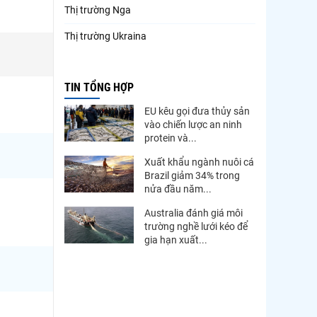
Thị trường Nga
Thị trường Ukraina
Thị trường French Polynesia
TIN TỔNG HỢP
Thị trường Trung Quốc
EU kêu gọi đưa thủy sản
Thị trường Papua New Guinea
vào chiến lược an ninh
protein và...
Thị trường New Zealand
Xuất khẩu ngành nuôi cá
Thị trường Đài Loan
Brazil giảm 34% trong
nửa đầu năm...
Thị trường Hàn Quốc
Australia đánh giá môi
Thị trường Mỹ
trường nghề lưới kéo để
gia hạn xuất...
Thị trường EU
Thị trường Nhật Bản
Thị trường Việt Nam