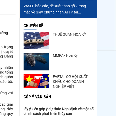
VASEP báo cáo, đề xuất tháo gỡ vướng
mắc về Giấy Chứng nhận ATTP tại...
CHUYÊN ĐỀ
hường
THUẾ QUAN HOA KỲ
an trọng
hị quyết
MMPA - Hoa Kỳ
ng Đảng
uy nhiên
ởng tổng
EVFTA - CƠ HỘI XUẤT
ình quân
KHẨU CHO DOANH
 các bộ,
NGHIỆP VIỆT
 ứng với
GÓP Ý VĂN BẢN
các giải
lấy ý kiến góp ý dự thảo Nghị định về một số
ùng, đẩy
chính sách phát triển thủy sản
dùng quy