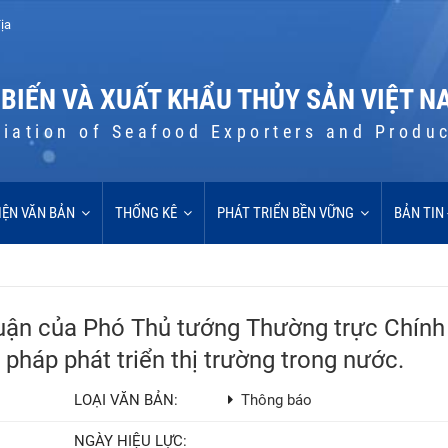
ịa
 BIẾN VÀ XUẤT KHẨU THỦY SẢN VIỆT N
iation of Seafood Exporters and Produ
IỆN VĂN BẢN
THỐNG KÊ
PHÁT TRIỂN BỀN VỮNG
BẢN TIN
uận của Phó Thủ tướng Thường trực Chính
 pháp phát triển thị trường trong nước.
LOẠI VĂN BẢN:
Thông báo
NGÀY HIỆU LỰC: