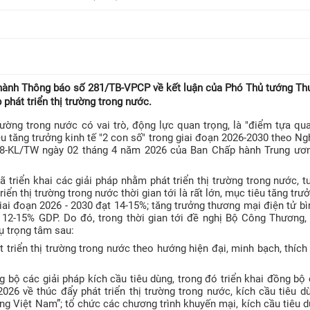
 hành Thông báo số 281/TB-VPCP về kết luận của Phó Thủ tướng T
phát triển thị trường trong nước.
ường trong nước có vai trò, động lực quan trọng, là "điểm tựa qu
êu tăng trưởng kinh tế "2 con số" trong giai đoạn 2026-2030 theo Ng
 18-KL/TW ngày 02 tháng 4 năm 2026 của Ban Chấp hành Trung ươ
triển khai các giải pháp nhằm phát triển thị trường trong nước, t
riển thị trường trong nước thời gian tới là rất lớn, mục tiêu tăng trư
iai đoạn 2026 - 2030 đạt 14-15%; tăng trưởng thương mại điện tử b
 12-15% GDP. Do đó, trong thời gian tới đề nghị Bộ Công Thương,
ụ trọng tâm sau:
t triển thị trường trong nước theo hướng hiện đại, minh bạch, thích
 bộ các giải pháp kích cầu tiêu dùng, trong đó triển khai đồng bộ 
26 về thúc đẩy phát triển thị trường trong nước, kích cầu tiêu d
g Việt Nam”; tổ chức các chương trình khuyến mại, kích cầu tiêu 