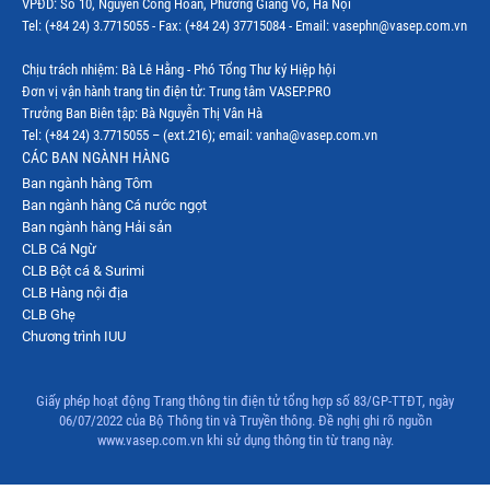
VPĐD: Số 10, Nguyễn Công Hoan, Phường Giảng Võ, Hà Nội
Tel: (+84 24) 3.7715055 - Fax: (+84 24) 37715084 - Email: vasephn@vasep.com.vn
Chịu trách nhiệm: Bà Lê Hằng - Phó Tổng Thư ký Hiệp hội
Đơn vị vận hành trang tin điện tử: Trung tâm VASEP.PRO
Trưởng Ban Biên tập: Bà Nguyễn Thị Vân Hà
Tel: (+84 24) 3.7715055 – (ext.216); email: vanha@vasep.com.vn
CÁC BAN NGÀNH HÀNG
Ban ngành hàng Tôm
Ban ngành hàng Cá nước ngọt
Ban ngành hàng Hải sản
CLB Cá Ngừ
CLB Bột cá & Surimi
CLB Hàng nội địa
CLB Ghẹ
Chương trình IUU
Giấy phép hoạt động Trang thông tin điện tử tổng hợp số 83/GP-TTĐT, ngày
06/07/2022 của Bộ Thông tin và Truyền thông. Đề nghị ghi rõ nguồn
www.vasep.com.vn khi sử dụng thông tin từ trang này.