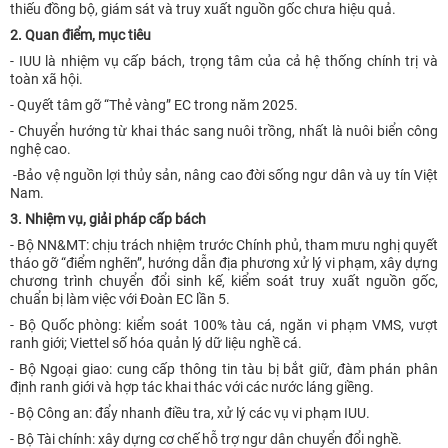
thiếu đồng bộ, giám sát và truy xuất nguồn gốc chưa hiệu quả.
2. Quan điểm, mục tiêu
- IUU là nhiệm vụ cấp bách, trọng tâm của cả hệ thống chính trị và
toàn xã hội.
- Quyết tâm gỡ “Thẻ vàng” EC trong năm 2025.
- Chuyển hướng từ khai thác sang nuôi trồng, nhất là nuôi biển công
nghệ cao.
-Bảo vệ nguồn lợi thủy sản, nâng cao đời sống ngư dân và uy tín Việt
Nam.
3. Nhiệm vụ, giải pháp cấp bách
- Bộ NN&MT: chịu trách nhiệm trước Chính phủ, tham mưu nghị quyết
tháo gỡ “điểm nghẽn”, hướng dẫn địa phương xử lý vi phạm, xây dựng
chương trình chuyển đổi sinh kế, kiểm soát truy xuất nguồn gốc,
chuẩn bị làm việc với Đoàn EC lần 5.
- Bộ Quốc phòng: kiểm soát 100% tàu cá, ngăn vi phạm VMS, vượt
ranh giới; Viettel số hóa quản lý dữ liệu nghề cá.
- Bộ Ngoại giao: cung cấp thông tin tàu bị bắt giữ, đàm phán phân
định ranh giới và hợp tác khai thác với các nước láng giềng.
- Bộ Công an: đẩy nhanh điều tra, xử lý các vụ vi phạm IUU.
- Bộ Tài chính: xây dựng cơ chế hỗ trợ ngư dân chuyển đổi nghề.