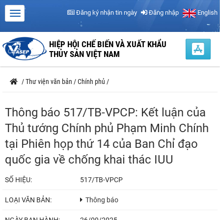
Đăng ký nhận tin ngày
Đăng nhập
English
HIỆP HỘI CHẾ BIẾN VÀ XUẤT KHẨU
THỦY SẢN VIỆT NAM
/
Thư viện văn bản
/
Chính phủ
/
Thông báo 517/TB-VPCP: Kết luận của
Thủ tướng Chính phủ Phạm Minh Chính
tại Phiên họp thứ 14 của Ban Chỉ đạo
quốc gia về chống khai thác IUU
SỐ HIỆU:
517/TB-VPCP
LOẠI VĂN BẢN:
Thông báo