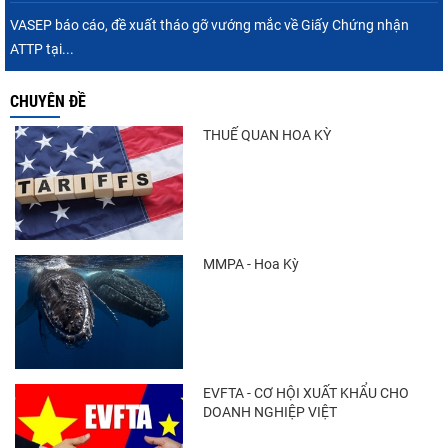
VASEP báo cáo, đề xuất tháo gỡ vướng mắc về Giấy Chứng nhận
ATTP tại...
CHUYÊN ĐỀ
THUẾ QUAN HOA KỲ
MMPA - Hoa Kỳ
EVFTA - CƠ HỘI XUẤT KHẨU CHO
DOANH NGHIỆP VIỆT