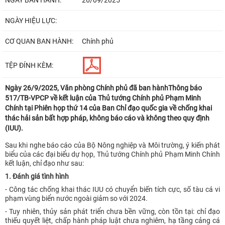
NGÀY BAN HÀNH:
26/09/2025
NGÀY HIỆU LỰC:
CƠ QUAN BAN HÀNH:
Chính phủ
TỆP ĐÍNH KÈM:
Ngày 26/9/2025, Văn phòng Chính phủ đã ban hànhThông báo
517/TB-VPCP về kết luận của Thủ tướng Chính phủ Phạm Minh
Chính tại Phiên họp thứ 14 của Ban Chỉ đạo quốc gia về chống khai
thác hải sản bất hợp pháp, không báo cáo và không theo quy định
(IUU).
Sau khi nghe báo cáo của Bộ Nông nghiệp và Môi trường, ý kiến phát
biểu của các đại biểu dự họp, Thủ tướng Chính phủ Phạm Minh Chính
kết luận, chỉ đạo như sau:
1. Đánh giá tình hình
- Công tác chống khai thác IUU có chuyển biến tích cực, số tàu cá vi
phạm vùng biển nước ngoài giảm so với 2024.
- Tuy nhiên, thủy sản phát triển chưa bền vững, còn tồn tại: chỉ đạo
thiếu quyết liệt, chấp hành pháp luật chưa nghiêm, hạ tầng cảng cá