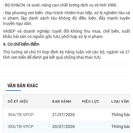
- Bộ KH&CN: rà soát, nâng cao chất lượng dịch vụ vệ tinh VMS.
- Địa phương ven biển: chịu trách nhiệm trực tiếp, xử lý nghiêm tàu cá
vi phạm, lập danh sách tàu không đủ điều kiện, đẩy mạnh tuyên
truyền ngư dân.
VASEP và doanh nghiệp: tuyệt đối không thu mua, chế biến, xuất
khẩu hải sản có nguồn gốc IUU, phối hợp xử lý vi phạm.
4. Cơ chế kiểm điểm
Thủ tướng sẽ chủ trì họp định kỳ hằng tuần với các bộ, ngành và 21
tỉnh ven biển để đánh giá kết quả chống khai thác IUU.
VĂN BẢN KHÁC
SỐ KÝ HIỆU
BAN HÀNH
HIỆU LỰC
LOẠI VĂN 
394/TB-VPCP
21/07/2026
Thông báo
384/TB-VPCP
20/07/2026
Thông báo