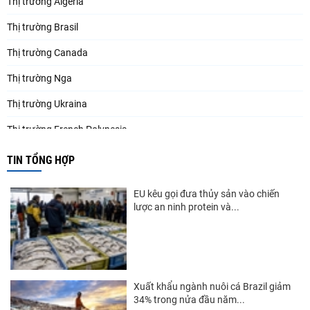
Thị trường Algeria
Thị trường Brasil
Thị trường Canada
Thị trường Nga
Thị trường Ukraina
Thị trường French Polynesia
Thị trường Trung Quốc
TIN TỔNG HỢP
Thị trường Papua New Guinea
EU kêu gọi đưa thủy sản vào chiến
Thị trường New Zealand
lược an ninh protein và...
Thị trường Đài Loan
Thị trường Hàn Quốc
Thị trường Mỹ
Xuất khẩu ngành nuôi cá Brazil giảm
34% trong nửa đầu năm...
Thị trường EU