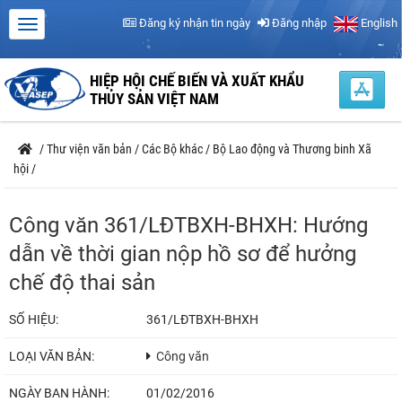
Đăng ký nhận tin ngày
Đăng nhập
English
HIỆP HỘI CHẾ BIẾN VÀ XUẤT KHẨU
THỦY SẢN VIỆT NAM
/
Thư viện văn bản
/
Các Bộ khác
/
Bộ Lao động và Thương binh Xã
hội
/
Công văn 361/LĐTBXH-BHXH: Hướng
dẫn về thời gian nộp hồ sơ để hưởng
chế độ thai sản
SỐ HIỆU:
361/LĐTBXH-BHXH
LOẠI VĂN BẢN:
Công văn
NGÀY BAN HÀNH:
01/02/2016