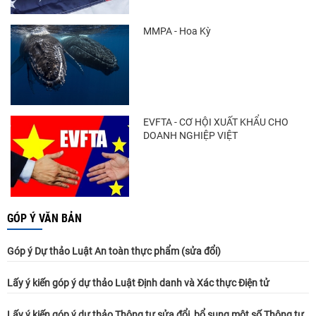
MMPA - Hoa Kỳ
EVFTA - CƠ HỘI XUẤT KHẨU CHO
DOANH NGHIỆP VIỆT
GÓP Ý VĂN BẢN
Góp ý Dự thảo Luật An toàn thực phẩm (sửa đổi)
Lấy ý kiến góp ý dự thảo Luật Định danh và Xác thực Điện tử
Lấy ý kiến góp ý dự thảo Thông tư sửa đổi, bổ sung một số Thông tư