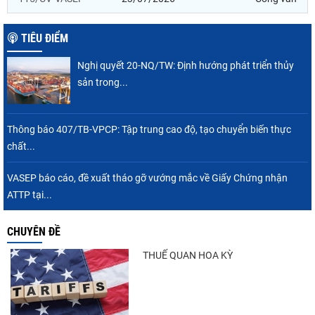
TIÊU ĐIỂM
Nghị quyết 20-NQ/TW: Định hướng phát triển thủy
sản trong...
Thông báo 407/TB-VPCP: Tập trung cao độ, tạo chuyển biến thực
chất...
VASEP báo cáo, đề xuất tháo gỡ vướng mắc về Giấy Chứng nhận
ATTP tại...
CHUYÊN ĐỀ
THUẾ QUAN HOA KỲ