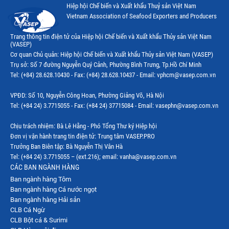
Hiệp hội Chế biến và Xuất khẩu Thuỷ sản Việt Nam
Vietnam Association of Seafood Exporters and Producers
Trang thông tin điện tử của Hiệp hội Chế biến và Xuất khẩu Thủy sản Việt Nam
(VASEP)
Cơ quan Chủ quản: Hiệp hội Chế biến và Xuất khẩu Thủy sản Việt Nam (VASEP)
Trụ sở: Số 7 đường Nguyễn Quý Cảnh, Phường Bình Trưng, Tp.Hồ Chí Minh
Tel: (+84) 28.628.10430 - Fax: (+84) 28.628.10437 - Email: vphcm@vasep.com.vn
VPĐD: Số 10, Nguyễn Công Hoan, Phường Giảng Võ, Hà Nội
Tel: (+84 24) 3.7715055 - Fax: (+84 24) 37715084 - Email: vasephn@vasep.com.vn
Chịu trách nhiệm: Bà Lê Hằng - Phó Tổng Thư ký Hiệp hội
Đơn vị vận hành trang tin điện tử: Trung tâm VASEP.PRO
Trưởng Ban Biên tập: Bà Nguyễn Thị Vân Hà
Tel: (+84 24) 3.7715055 – (ext.216); email: vanha@vasep.com.vn
CÁC BAN NGÀNH HÀNG
Ban ngành hàng Tôm
Ban ngành hàng Cá nước ngọt
Ban ngành hàng Hải sản
CLB Cá Ngừ
CLB Bột cá & Surimi