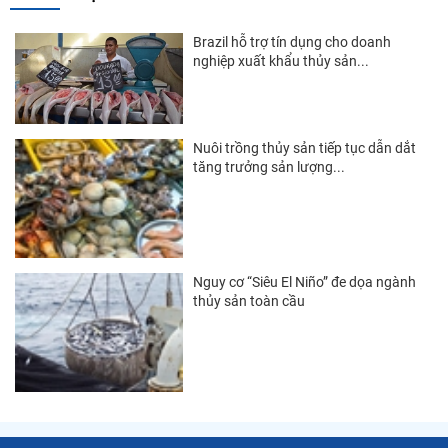
Thị trường Papua New Guinea
Brazil hỗ trợ tín dụng cho doanh
Thị trường New Zealand
nghiệp xuất khẩu thủy sản...
Thị trường Đài Loan
Thị trường Hàn Quốc
Nuôi trồng thủy sản tiếp tục dẫn dắt
tăng trưởng sản lượng...
Thị trường Mỹ
Thị trường EU
Thị trường Nhật Bản
Thị trường Việt Nam
Nguy cơ “Siêu El Niño” đe dọa ngành
thủy sản toàn cầu