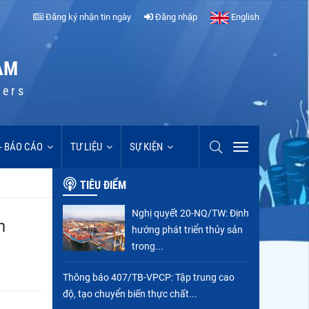
Đăng ký nhận tin ngày
Đăng nhập
English
AM
cers
 - BÁO CÁO
TƯ LIỆU
SỰ KIỆN
TIÊU ĐIỂM
Nghị quyết 20-NQ/TW: Định
n
hướng phát triển thủy sản
trong...
Thông báo 407/TB-VPCP: Tập trung cao
độ, tạo chuyển biến thực chất...