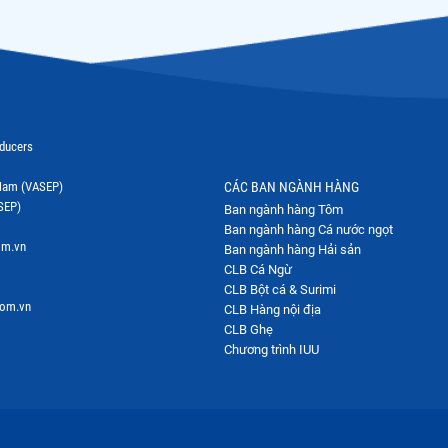
oducers
t Nam (VASEP)
CÁC BAN NGÀNH HÀNG
SEP)
Ban ngành hàng Tôm
Ban ngành hàng Cá nước ngọt
om.vn
Ban ngành hàng Hải sản
CLB Cá Ngừ
CLB Bột cá & Surimi
com.vn
CLB Hàng nội địa
CLB Ghẹ
Chương trình IUU