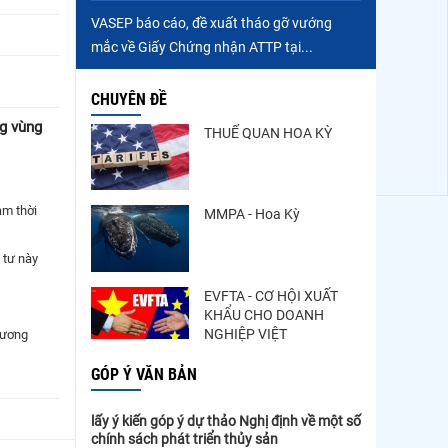
VASEP báo cáo, đề xuất tháo gỡ vướng
mắc về Giấy Chứng nhận ATTP tại...
CHUYÊN ĐỀ
ng vùng
THUẾ QUAN HOA KỲ
ạm thời
MMPA - Hoa Kỳ
 tư này
EVFTA - CƠ HỘI XUẤT
KHẨU CHO DOANH
NGHIỆP VIỆT
hương
GÓP Ý VĂN BẢN
lấy ý kiến góp ý dự thảo Nghị định về một số
chính sách phát triển thủy sản