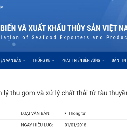
ịa
 BIẾN VÀ XUẤT KHẨU THỦY SẢN VIỆT N
iation of Seafood Exporters and Produ
IỆN VĂN BẢN
THỐNG KÊ
PHÁT TRIỂN BỀN VỮNG
BẢN TIN
ý thu gom và xử lý chất thải từ tàu thuyề
LOẠI VĂN BẢN:
Thông tư
NGÀY HIỆU LỰC:
01/01/2018