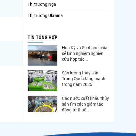
Thị trường Nga
Thị trường Ukraina
Thị trường French Polynesia
TIN TỔNG HỢP
Thị trường Trung Quốc
Hoa Kỳ và Scotland chia
Thị trường Papua New Guinea
sẻ kinh nghiệm nghiên
cứu hợp tác...
Thị trường New Zealand
Thị trường Đài Loan
Sản lượng thủy sản
Trung Quốc tăng mạnh
Thị trường Hàn Quốc
trong năm 2025
Thị trường Mỹ
Các nước xuất khẩu thủy
sản tìm cách giảm tác
Thị trường EU
động từ thuế...
Thị trường Nhật Bản
Thị trường Việt Nam