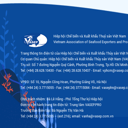
Hiệp hội Chế biến và Xuất khẩu Thuỷ sản Việt Nam
Vietnam Association of Seafood Exporters and Pr
Trang thông tin điện tử của Hiệp hội Chế biến và Xuất khẩu Thủy sản Việ
Cơ quan Chủ quản: Hiệp hội Chế biến và Xuất khẩu Thủy sản Việt Nam (VA
Trụ sở: Số 7 đường Nguyễn Quý Cảnh, Phường Bình Trưng, Tp.Hồ Chí Minh
Tel: (+84) 28.628.10430 - Fax: (+84) 28.628.10437 - Email: vphcm@vasep.c
VPĐD: Số 10, Nguyễn Công Hoan, Phường Giảng Võ, Hà Nội
Tel: (+84 24) 3.7715055 - Fax: (+84 24) 37715084 - Email: vasephn@vasep.
Chịu trách nhiệm: Bà Lê Hằng - Phó Tổng Thư ký Hiệp hội
Đơn vị vận hành trang tin điện tử: Trung tâm VASEP.PRO
Trưởng Ban Biên tập: Bà Nguyễn Thị Vân Hà
Tel: (+84 24) 3.7715055 – (ext.216); email: vanha@vasep.com.vn