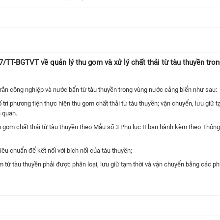
TT-BGTVT về quản lý thu gom và xử lý chất thải từ tàu thuyền tro
ải rắn công nghiệp và nước bẩn từ tàu thuyền trong vùng nước cảng biển như sau:
rí phương tiện thực hiện thu gom chất thải từ tàu thuyền; vận chuyển, lưu giữ t
n quan.
hu gom chất thải từ tàu thuyền theo Mẫu số 3 Phụ lục II ban hành kèm theo Thông
iêu chuẩn để kết nối với bích nối của tàu thuyền;
gom từ tàu thuyền phải được phân loại, lưu giữ tạm thời và vận chuyển bằng các p