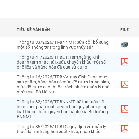
TIÊU ĐỀ VĂN BẢN
FILE
Thông tư 33/2026/TT-BNNMT: Sửa đổi, bổ sung
một số Thông tư trong lĩnh vực thủy sản
Thông tư 41/2026/TT-BCT: Tạm ngừng kinh
doanh tạm nhập, tái xuất, chuyển khẩu một số
phế liệu và hàng hóa đã qua sử dụng
Thông tư 16/2026/TT-BNV: quy định Danh mục
sản phẩm, hàng hóa có mức độ rủi ro trung bình,
mức độ rủi ro cao thuộc trách nhiệm quản lý nhà
nước của Bộ Nội vụ
Thông tư 32/2026/TT-BNNMT: bãi bỏ toàn bộ
hoặc một phần một số văn bản quy phạm pháp
luật thuộc thẩm quyền ban hành của Bộ trưởng
BNNMT
Thông tư 86/2026/TT-BTC: quy định về quản lý
thuế đối với hàng hóa xuất khẩu, nhập khẩu