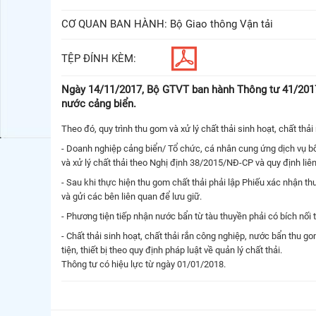
CƠ QUAN BAN HÀNH:
Bộ Giao thông Vận tải
TỆP ĐÍNH KÈM:
Ngày 14/11/2017, Bộ GTVT ban hành Thông tư 41/2017/
nước cảng biển.
Theo đó, quy trình thu gom và xử lý chất thải sinh hoạt, chất th
- Doanh nghiệp cảng biển/ Tổ chức, cá nhân cung ứng dịch vụ bố t
và xử lý chất thải theo Nghị định 38/2015/NĐ-CP và quy định liê
- Sau khi thực hiện thu gom chất thải phải lập Phiếu xác nhận t
và gửi các bên liên quan để lưu giữ.
- Phương tiện tiếp nhận nước bẩn từ tàu thuyền phải có bích nối t
- Chất thải sinh hoạt, chất thải rắn công nghiệp, nước bẩn thu 
tiện, thiết bị theo quy định pháp luật về quản lý chất thải.
Thông tư có hiệu lực từ ngày 01/01/2018.