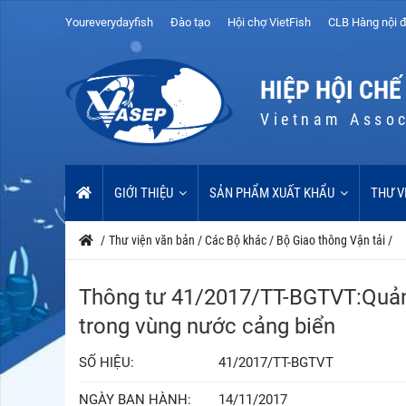
Youreverydayfish
Đào tạo
Hội chợ VietFish
CLB Hàng nội đ
HIỆP HỘI CHẾ
Vietnam Assoc
GIỚI THIỆU
SẢN PHẨM XUẤT KHẨU
THƯ V
/
Thư viện văn bản
/
Các Bộ khác
/
Bộ Giao thông Vận tải
/
Thông tư 41/2017/TT-BGTVT:Quản l
trong vùng nước cảng biển
SỐ HIỆU:
41/2017/TT-BGTVT
NGÀY BAN HÀNH:
14/11/2017