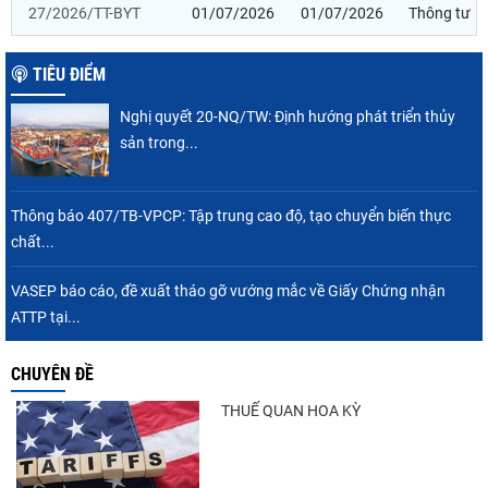
27/2026/TT-BYT
01/07/2026
01/07/2026
Thông tư
TIÊU ĐIỂM
Nghị quyết 20-NQ/TW: Định hướng phát triển thủy
sản trong...
Thông báo 407/TB-VPCP: Tập trung cao độ, tạo chuyển biến thực
chất...
VASEP báo cáo, đề xuất tháo gỡ vướng mắc về Giấy Chứng nhận
ATTP tại...
CHUYÊN ĐỀ
THUẾ QUAN HOA KỲ