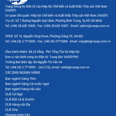
Trang thông tin điện tử của Hiệp hội Chế biến và Xuất khẩu Thủy sản Việt Nam
(VASEP)
Cơ quan Chủ quản: Hiệp hội Chế biến và Xuất khẩu Thủy sản Việt Nam (VASEP)
Trụ sở: Số 7 đường Nguyễn Quý Cảnh, Phường Bình Trưng, Tp.Hồ Chí Minh
Tel: (+84) 28.628.10430 - Fax: (+84) 28.628.10437 - Email: vphcm@vasep.com.vn
VPĐD: Số 10, Nguyễn Công Hoan, Phường Giảng Võ, Hà Nội
Tel: (+84 24) 3.7715055 - Fax: (+84 24) 37715084 - Email: vasephn@vasep.com.vn
Chịu trách nhiệm: Bà Lê Hằng - Phó Tổng Thư ký Hiệp hội
Đơn vị vận hành trang tin điện tử: Trung tâm VASEP.PRO
Trưởng Ban Biên tập: Bà Nguyễn Thị Vân Hà
Tel: (+84 24) 3.7715055 – (ext.216); email: vanha@vasep.com.vn
CÁC BAN NGÀNH HÀNG
Ban ngành hàng Tôm
Ban ngành hàng Cá nước ngọt
Ban ngành hàng Hải sản
CLB Cá Ngừ
CLB Bột cá & Surimi
CLB Hàng nội địa
CLB Ghẹ
Chương trình IUU