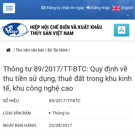
Đăng ký nhận tin ngày
Đăng nhập
English
HIỆP HỘI CHẾ BIẾN VÀ XUẤT KHẨU
THỦY SẢN VIỆT NAM
/
Thư viện văn bản
/
Bộ Tài chính
/
Thông tư 89/2017/TT-BTC: Quy định về
thu tiền sử dụng, thuê đất trong khu kinh
tế, khu công nghệ cao
SỐ HIỆU:
89/2017/TT-BTC
LOẠI VĂN BẢN:
Thông tư
NGÀY BAN HÀNH:
23/08/2017