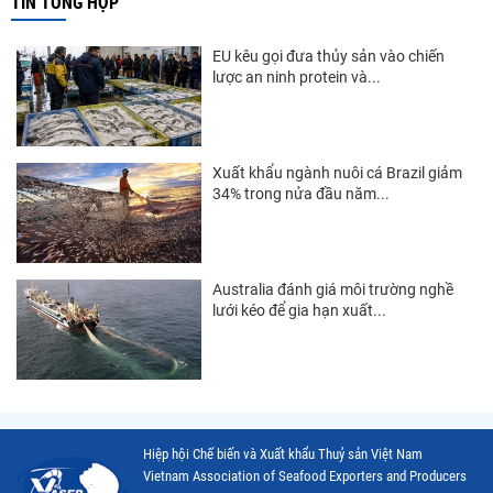
TIN TỔNG HỢP
Thị trường Papua New Guinea
EU kêu gọi đưa thủy sản vào chiến
Thị trường New Zealand
lược an ninh protein và...
Thị trường Đài Loan
Thị trường Hàn Quốc
Xuất khẩu ngành nuôi cá Brazil giảm
34% trong nửa đầu năm...
Thị trường Mỹ
Thị trường EU
Thị trường Nhật Bản
Australia đánh giá môi trường nghề
lưới kéo để gia hạn xuất...
Thị trường Việt Nam
Hiệp hội Chế biến và Xuất khẩu Thuỷ sản Việt Nam
Vietnam Association of Seafood Exporters and Producers