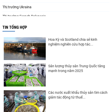
Thị trường Ukraina
Thị trường French Polynesia
Thị trường Trung Quốc
TIN TỔNG HỢP
Thị trường Papua New Guinea
Hoa Kỳ và Scotland chia sẻ kinh
Thị trường New Zealand
nghiệm nghiên cứu hợp tác...
Thị trường Đài Loan
Thị trường Hàn Quốc
Sản lượng thủy sản Trung Quốc tăng
mạnh trong năm 2025
Thị trường Mỹ
Thị trường EU
Thị trường Nhật Bản
Các nước xuất khẩu thủy sản tìm cách
giảm tác động từ thuế...
Thị trường Việt Nam