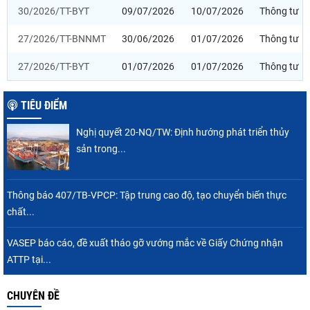
30/2026/TT-BYT
09/07/2026
10/07/2026
Thông tư
27/2026/TT-BNNMT
30/06/2026
01/07/2026
Thông tư
27/2026/TT-BYT
01/07/2026
01/07/2026
Thông tư
TIÊU ĐIỂM
Nghị quyết 20-NQ/TW: Định hướng phát triển thủy
sản trong...
Thông báo 407/TB-VPCP: Tập trung cao độ, tạo chuyển biến thực
chất...
VASEP báo cáo, đề xuất tháo gỡ vướng mắc về Giấy Chứng nhận
ATTP tại...
CHUYÊN ĐỀ