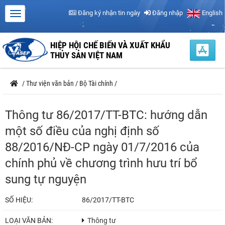
Đăng ký nhận tin ngày
Đăng nhập
English
HIỆP HỘI CHẾ BIẾN VÀ XUẤT KHẨU
THỦY SẢN VIỆT NAM
/
Thư viện văn bản
/
Bộ Tài chính
/
Thông tư 86/2017/TT-BTC: hướng dẫn
một số điều của nghị định số
88/2016/NĐ-CP ngày 01/7/2016 của
chính phủ về chương trình hưu trí bổ
sung tự nguyện
SỐ HIỆU:
86/2017/TT-BTC
LOẠI VĂN BẢN:
Thông tư