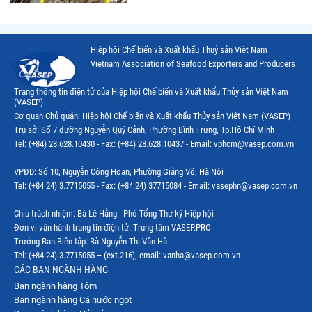
Hiệp hội Chế biến và Xuất khẩu Thuỷ sản Việt Nam
Vietnam Association of Seafood Exporters and Producers
Trang thông tin điện tử của Hiệp hội Chế biến và Xuất khẩu Thủy sản Việt Nam
(VASEP)
Cơ quan Chủ quản: Hiệp hội Chế biến và Xuất khẩu Thủy sản Việt Nam (VASEP)
Trụ sở: Số 7 đường Nguyễn Quý Cảnh, Phường Bình Trưng, Tp.Hồ Chí Minh
Tel: (+84) 28.628.10430 - Fax: (+84) 28.628.10437 - Email: vphcm@vasep.com.vn
VPĐD: Số 10, Nguyễn Công Hoan, Phường Giảng Võ, Hà Nội
Tel: (+84 24) 3.7715055 - Fax: (+84 24) 37715084 - Email: vasephn@vasep.com.vn
Chịu trách nhiệm: Bà Lê Hằng - Phó Tổng Thư ký Hiệp hội
Đơn vị vận hành trang tin điện tử: Trung tâm VASEP.PRO
Trưởng Ban Biên tập: Bà Nguyễn Thị Vân Hà
Tel: (+84 24) 3.7715055 – (ext.216); email: vanha@vasep.com.vn
CÁC BAN NGÀNH HÀNG
Ban ngành hàng Tôm
Ban ngành hàng Cá nước ngọt