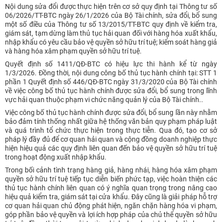
Nội dung sửa đổi được thực hiện trên cơ sở quy định tại Thông tư số
06/2026/TT-BTC ngày 26/1/2026 của Bộ Tài chính, sửa đổi, bổ sung
một số điều của Thông tư số 13/2015/TT-BTC quy định về kiểm tra,
giám sát, tạm dừng làm thủ tục hải quan đối với hàng hóa xuất khẩu,
nhập khẩu có yêu cầu bảo vệ quyền sở hữu trí tuệ; kiểm soát hàng giả
và hàng hóa xâm phạm quyền sở hữu trí tuệ.
Quyết định số 1411/QĐ-BTC có hiệu lực thi hành kể từ ngày
1/3/2026. Đồng thời, nội dung công bố thủ tục hành chính tại: STT 1
phần 1 Quyết định số 446/QĐ-BTC ngày 31/3/2020 của Bộ Tài chính
về việc công bố thủ tục hành chính được sửa đổi, bổ sung trong lĩnh
vực hải quan thuộc phạm vi chức năng quản lý của Bộ Tài chính..
Việc công bố thủ tục hành chính được sửa đổi, bổ sung lần này nhằm
bảo đảm tính thống nhất giữa hệ thống văn bản quy phạm pháp luật
và quá trình tổ chức thực hiện trong thực tiễn. Qua đó, tạo cơ sở
pháp lý đầy đủ để cơ quan hải quan và cộng đồng doanh nghiệp thực
hiện hiệu quả các quy định liên quan đến bảo vệ quyền sở hữu trí tuệ
trong hoạt động xuất nhập khẩu.
Trong bối cảnh tình trạng hàng giả, hàng nhái, hàng hóa xâm phạm
quyền sở hữu trí tuệ tiếp tục diễn biến phức tạp, việc hoàn thiện các
thủ tục hành chính liên quan có ý nghĩa quan trọng trong nâng cao
hiệu quả kiểm tra, giám sát tại cửa khẩu. Đây cũng là giải pháp hỗ trợ
cơ quan hải quan chủ động phát hiện, ngăn chặn hàng hóa vi phạm,
góp phần bảo vệ quyền và lợi ích hợp pháp của chủ thể quyền sở hữu