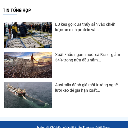
Thị trường Trung Quốc
TIN TỔNG HỢP
Thị trường Papua New Guinea
EU kêu gọi đưa thủy sản vào chiến
Thị trường New Zealand
lược an ninh protein và...
Thị trường Đài Loan
Thị trường Hàn Quốc
Xuất khẩu ngành nuôi cá Brazil giảm
34% trong nửa đầu năm...
Thị trường Mỹ
Thị trường EU
Thị trường Nhật Bản
Australia đánh giá môi trường nghề
lưới kéo để gia hạn xuất...
Thị trường Việt Nam
Hiệp hội Chế biến và Xuất khẩu Thuỷ sản Việt Nam