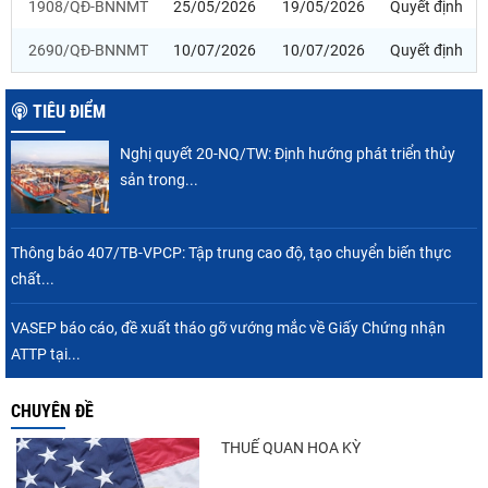
1908/QĐ-BNNMT
25/05/2026
19/05/2026
Quyết định
2690/QĐ-BNNMT
10/07/2026
10/07/2026
Quyết định
TIÊU ĐIỂM
Nghị quyết 20-NQ/TW: Định hướng phát triển thủy
sản trong...
Thông báo 407/TB-VPCP: Tập trung cao độ, tạo chuyển biến thực
chất...
VASEP báo cáo, đề xuất tháo gỡ vướng mắc về Giấy Chứng nhận
ATTP tại...
CHUYÊN ĐỀ
THUẾ QUAN HOA KỲ