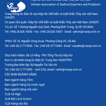
Vietnam Association of Seafood Exporters and Producers
Trang thông tin điện tử của Hiệp hội Chế biến và Xuất khẩu Thủy sản Việt Nam
(VASEP)
Cơ quan Chủ quản: Hiệp hội Chế biến và Xuất khẩu Thủy sản Việt Nam (VASEP)
Trụ sở: Số 7 đường Nguyễn Quý Cảnh, Phường Bình Trưng, Tp.Hồ Chí Minh
Tel: (+84) 28.628.10430 - Fax: (+84) 28.628.10437 - Email: vphcm@vasep.com.vn
VPĐD: Số 10, Nguyễn Công Hoan, Phường Giảng Võ, Hà Nội
Tel: (+84 24) 3.7715055 - Fax: (+84 24) 37715084 - Email: vasephn@vasep.com.vn
Chịu trách nhiệm: Bà Lê Hằng - Phó Tổng Thư ký Hiệp hội
Đơn vị vận hành trang tin điện tử: Trung tâm VASEP.PRO
Trưởng Ban Biên tập: Bà Nguyễn Thị Vân Hà
Tel: (+84 24) 3.7715055 – (ext.216); email: vanha@vasep.com.vn
CÁC BAN NGÀNH HÀNG
Ban ngành hàng Tôm
Ban ngành hàng Cá nước ngọt
Ban ngành hàng Hải sản
CLB Cá Ngừ
CLB Bột cá & Surimi
CLB Hàng nội địa