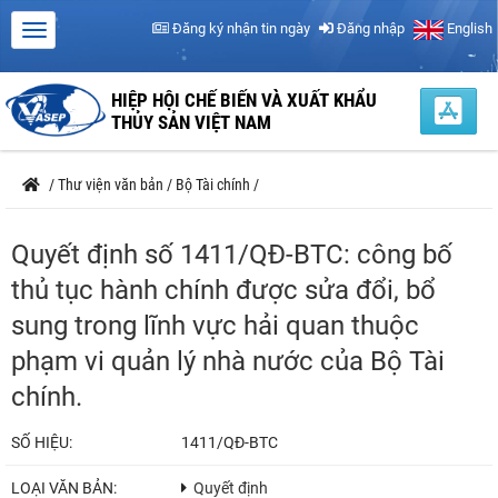
Đăng ký nhận tin ngày
Đăng nhập
English
HIỆP HỘI CHẾ BIẾN VÀ XUẤT KHẨU
THỦY SẢN VIỆT NAM
/
Thư viện văn bản
/
Bộ Tài chính
/
Quyết định số 1411/QĐ-BTC: công bố
thủ tục hành chính được sửa đổi, bổ
sung trong lĩnh vực hải quan thuộc
phạm vi quản lý nhà nước của Bộ Tài
chính.
SỐ HIỆU:
1411/QĐ-BTC
LOẠI VĂN BẢN:
Quyết định