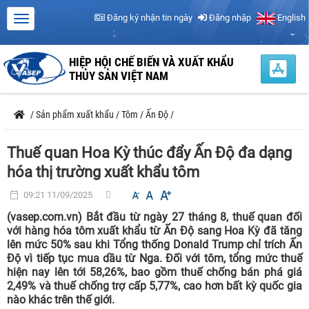
Đăng ký nhận tin ngày
Đăng nhập
English
HIỆP HỘI CHẾ BIẾN VÀ XUẤT KHẨU
THỦY SẢN VIỆT NAM
/
Sản phẩm xuất khẩu
/
Tôm
/
Ấn Độ
/
Thuế quan Hoa Kỳ thúc đẩy Ấn Độ đa dạng
hóa thị trường xuất khẩu tôm
09:21 11/09/2025
(vasep.com.vn) Bắt đầu từ ngày 27 tháng 8, thuế quan đối
với hàng hóa tôm xuất khẩu từ Ấn Độ sang Hoa Kỳ đã tăng
lên mức 50% sau khi Tổng thống Donald Trump chỉ trích Ấn
Độ vì tiếp tục mua dầu từ Nga. Đối với tôm, tổng mức thuế
hiện nay lên tới 58,26%, bao gồm thuế chống bán phá giá
2,49% và thuế chống trợ cấp 5,77%, cao hơn bất kỳ quốc gia
nào khác trên thế giới.