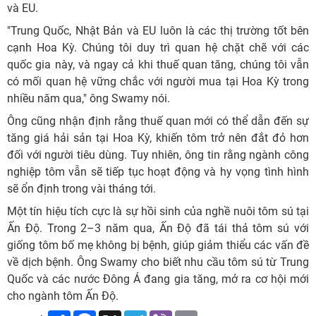
và EU.
"Trung Quốc, Nhật Bản và EU luôn là các thị trường tốt bên
cạnh Hoa Kỳ. Chúng tôi duy trì quan hệ chặt chẽ với các
quốc gia này, và ngay cả khi thuế quan tăng, chúng tôi vẫn
có mối quan hệ vững chắc với người mua tại Hoa Kỳ trong
nhiều năm qua," ông Swamy nói.
Ông cũng nhận định rằng thuế quan mới có thể dẫn đến sự
tăng giá hải sản tại Hoa Kỳ, khiến tôm trở nên đắt đỏ hơn
đối với người tiêu dùng. Tuy nhiên, ông tin rằng ngành công
nghiệp tôm vẫn sẽ tiếp tục hoạt động và hy vọng tình hình
sẽ ổn định trong vài tháng tới.
Một tín hiệu tích cực là sự hồi sinh của nghề nuôi tôm sú tại
Ấn Độ. Trong 2–3 năm qua, Ấn Độ đã tái thả tôm sú với
giống tôm bố mẹ không bị bệnh, giúp giảm thiểu các vấn đề
về dịch bệnh. Ông Swamy cho biết nhu cầu tôm sú từ Trung
Quốc và các nước Đông Á đang gia tăng, mở ra cơ hội mới
cho ngành tôm Ấn Độ.
Share
Facebook
X
Telegram
Viber
Email