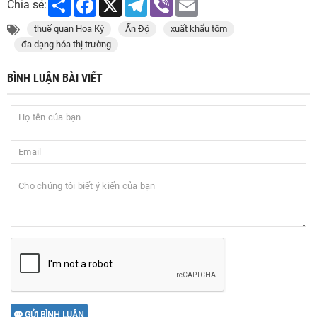
Chia sẻ:
thuế quan Hoa Kỳ
Ấn Độ
xuất khẩu tôm
đa dạng hóa thị trường
BÌNH LUẬN BÀI VIẾT
GỬI BÌNH LUẬN