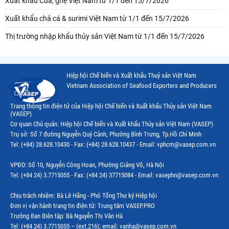
Xuất khẩu Cua, ghẹ Việt Nam từ 1/1 đến 15/7/2026
Xuất khẩu chả cá & surimi Việt Nam từ 1/1 đến 15/7/2026
Thị trường nhập khẩu thủy sản Việt Nam từ 1/1 đến 15/7/2026
Hiệp hội Chế biến và Xuất khẩu Thuỷ sản Việt Nam
Vietnam Association of Seafood Exporters and Producers
Trang thông tin điện tử của Hiệp hội Chế biến và Xuất khẩu Thủy sản Việt Nam
(VASEP)
Cơ quan Chủ quản: Hiệp hội Chế biến và Xuất khẩu Thủy sản Việt Nam (VASEP)
Trụ sở: Số 7 đường Nguyễn Quý Cảnh, Phường Bình Trưng, Tp.Hồ Chí Minh
Tel: (+84) 28.628.10430 - Fax: (+84) 28.628.10437 - Email: vphcm@vasep.com.vn
VPĐD: Số 10, Nguyễn Công Hoan, Phường Giảng Võ, Hà Nội
Tel: (+84 24) 3.7715055 - Fax: (+84 24) 37715084 - Email: vasephn@vasep.com.vn
Chịu trách nhiệm: Bà Lê Hằng - Phó Tổng Thư ký Hiệp hội
Đơn vị vận hành trang tin điện tử: Trung tâm VASEP.PRO
Trưởng Ban Biên tập: Bà Nguyễn Thị Vân Hà
Tel: (+84 24) 3.7715055 – (ext.216); email: vanha@vasep.com.vn