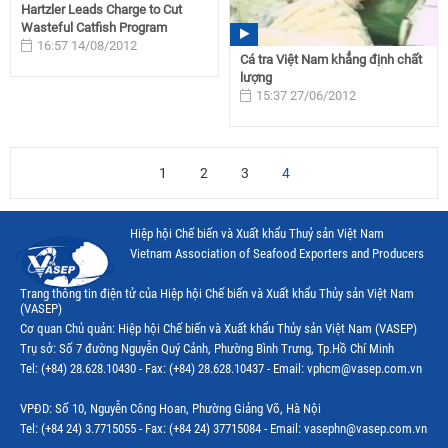
Hartzler Leads Charge to Cut
Wasteful Catfish Program
16:57 14/08/2012
Cá tra Việt Nam khẳng định chất
lượng
15:37 27/06/2012
1
2
3
4
Hiệp hội Chế biến và Xuất khẩu Thuỷ sản Việt Nam
Vietnam Association of Seafood Exporters and Producers
Trang thông tin điện tử của Hiệp hội Chế biến và Xuất khẩu Thủy sản Việt Nam
(VASEP)
Cơ quan Chủ quản: Hiệp hội Chế biến và Xuất khẩu Thủy sản Việt Nam (VASEP)
Trụ sở: Số 7 đường Nguyễn Quý Cảnh, Phường Bình Trưng, Tp.Hồ Chí Minh
Tel: (+84) 28.628.10430 - Fax: (+84) 28.628.10437 - Email: vphcm@vasep.com.vn
VPĐD: Số 10, Nguyễn Công Hoan, Phường Giảng Võ, Hà Nội
Tel: (+84 24) 3.7715055 - Fax: (+84 24) 37715084 - Email: vasephn@vasep.com.vn