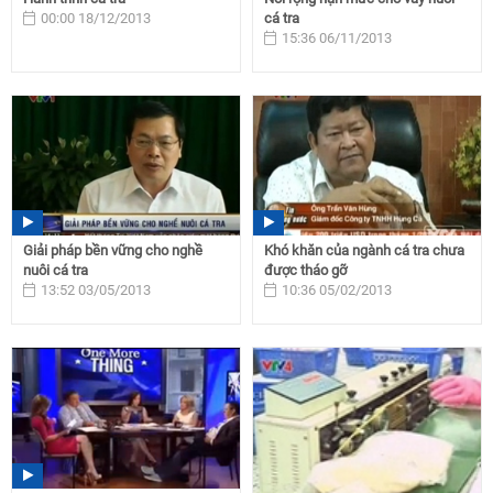
00:00 18/12/2013
cá tra
15:36 06/11/2013
Giải pháp bền vững cho nghề
Khó khăn của ngành cá tra chưa
nuôi cá tra
được tháo gỡ
13:52 03/05/2013
10:36 05/02/2013