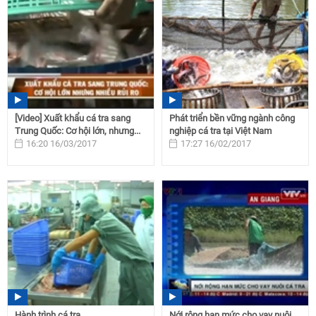
[Video] Xuất khẩu cá tra sang
Phát triển bền vững ngành công
Trung Quốc: Cơ hội lớn, nhưng...
nghiệp cá tra tại Việt Nam
16:20 16/03/2017
17:27 16/02/2017
Hành trình cá tra
Nới rộng hạn mức cho vay nuôi