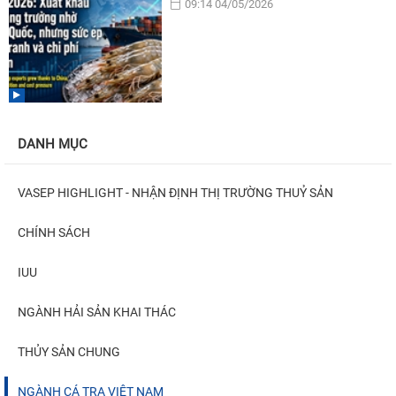
09:14 04/05/2026
DANH MỤC
VASEP HIGHLIGHT - NHẬN ĐỊNH THỊ TRƯỜNG THUỶ SẢN
CHÍNH SÁCH
IUU
NGÀNH HẢI SẢN KHAI THÁC
THỦY SẢN CHUNG
NGÀNH CÁ TRA VIỆT NAM