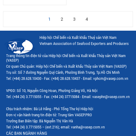
1
2
3
4
Hiệp hội Chế biến và Xuất khẩu Thuỷ sản Việt Nam
Vietnam Association of Seafood Exporters and Producers
Trang thông tin điện tử của Hiệp hội Chế biến và Xuất khẩu Thủy sản Việt Nam
(VASEP)
Cơ quan Chủ quản: Hiệp hội Chế biến và Xuất khẩu Thủy sản Việt Nam (VASEP)
Trụ sở: Số 7 đường Nguyễn Quý Cảnh, Phường Bình Trưng, Tp.Hồ Chí Minh
Tel: (+84) 28.628.10430 - Fax: (+84) 28.628.10437 - Email: vphcm@vasep.com.vn
VPĐD: Số 10, Nguyễn Công Hoan, Phường Giảng Võ, Hà Nội
Tel: (+84 24) 3.7715055 - Fax: (+84 24) 37715084 - Email: vasephn@vasep.com.vn
Chịu trách nhiệm: Bà Lê Hằng - Phó Tổng Thư ký Hiệp hội
Đơn vị vận hành trang tin điện tử: Trung tâm VASEP.PRO
Trưởng Ban Biên tập: Bà Nguyễn Thị Vân Hà
Tel: (+84 24) 3.7715055 – (ext.216); email: vanha@vasep.com.vn
CÁC BAN NGÀNH HÀNG