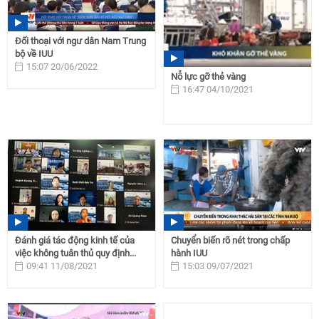
Đối thoại với ngư dân Nam Trung
bộ về IUU
15:07 20/06/2022
Nỗ lực gỡ thẻ vàng
16:47 04/10/2021
Đánh giá tác động kinh tế của
Chuyển biến rõ nét trong chấp
việc không tuân thủ quy định...
hành IUU
09:41 11/08/2021
15:03 09/07/2021