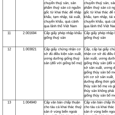
chuyển thuỷ sản, sản
chuyển thuỷ sản, sả
phẩm thuỷ sản có nguồn
phẩm thuỷ sản có n
gốc từ khai thác để nhập
gốc từ khai thác để 
khẩu, tạm nhập, tái xuất,
khẩu, tạm nhập, tái 
chuyển khẩu, quá cảnh
chuyển khẩu, quá c
qua lãnh thổ Việt Nam
qua lãnh thổ Việt N
11
2.001694
Cấp giấy phép nhập khẩu
Cấp giấy phép nhập
giống thuỷ sản
giống thuỷ sản
12
1.003821
Cấp giấy chứng nhận cơ
Cấp, cấp lại giấy ch
sở đủ điều kiện sản xuất,
nhận cơ sở đủ điều 
ương dưỡng giống thuỷ
sản xuất, ương dưỡ
sản (đối với giống bố mẹ)
giống thủy sản (đối 
sở sản xuất, ương 
giống thủy sản bố mẹ
với cơ sở sản xuất
dưỡng đồng thời giố
thủy sản bố mẹ và g
thủy sản không phải 
giống thủy sản bố m
13
1.004940
Cấp văn bản chấp thuận
Cấp văn bản chấp t
cho tàu cá khai thác thuỷ
cho tàu cá khai thác
sản ở vùng biển ngoài
sản ở vùng biển ngo