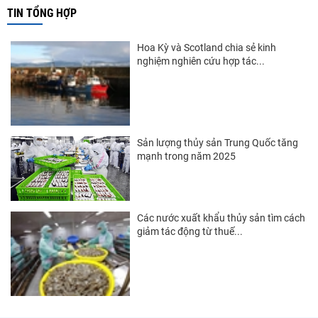
Thị trường Trung Quốc
TIN TỔNG HỢP
Thị trường Papua New Guinea
Hoa Kỳ và Scotland chia sẻ kinh
Thị trường New Zealand
nghiệm nghiên cứu hợp tác...
Thị trường Đài Loan
Thị trường Hàn Quốc
Thị trường Mỹ
Sản lượng thủy sản Trung Quốc tăng
mạnh trong năm 2025
Thị trường EU
Thị trường Nhật Bản
Thị trường Việt Nam
Các nước xuất khẩu thủy sản tìm cách
giảm tác động từ thuế...