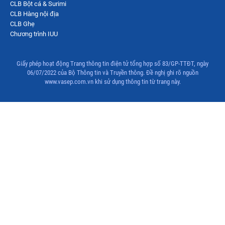
CLB Bột cá & Surimi
CLB Hàng nội địa
CLB Ghẹ
Chương trình IUU
Giấy phép hoạt động Trang thông tin điện tử tổng hợp số 83/GP-TTĐT, ngày
06/07/2022 của Bộ Thông tin và Truyền thông. Đề nghị ghi rõ nguồn
www.vasep.com.vn khi sử dụng thông tin từ trang này.