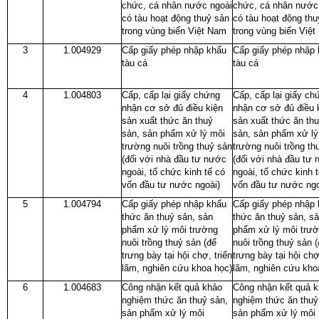
chức, cá nhân nước ngoài
chức, cá nhân nước
có tàu hoạt động thuỷ sản
có tàu hoạt động thu
trong vùng biển Việt Nam
trong vùng biển Việ
3
1.004929
Cấp giấy phép nhập khẩu
Cấp giấy phép nhập
tàu cá
tàu cá
4
1.004803
Cấp, cấp lại giấy chứng
Cấp, cấp lại giấy ch
nhận cơ sở đủ điều kiện
nhận cơ sở đủ điều 
sản xuất thức ăn thuỷ
sản xuất thức ăn th
sản, sản phẩm xử lý môi
sản, sản phẩm xử lý
trường nuôi trồng thuỷ sản
trường nuôi trồng th
(đối với nhà đầu tư nước
(đối với nhà đầu tư
ngoài, tổ chức kinh tế có
ngoài, tổ chức kinh 
vốn đầu tư nước ngoài)
vốn đầu tư nước ngo
5
1.004794
Cấp giấy phép nhập khẩu
Cấp giấy phép nhập
thức ăn thuỷ sản, sản
thức ăn thuỷ sản, s
phẩm xử lý môi trường
phẩm xử lý môi trư
nuôi trồng thuỷ sản (để
nuôi trồng thuỷ sản 
trưng bày tại hội chợ, triển
trưng bày tại hội chợ
lãm, nghiên cứu khoa học)
lãm, nghiên cứu kho
6
1.004683
Công nhận kết quả khảo
Công nhận kết quả 
nghiệm thức ăn thuỷ sản,
nghiệm thức ăn thuỷ
sản phẩm xử lý môi
sản phẩm xử lý môi