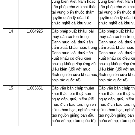
vùng biển Việt Nam hoặc
vùng biển Việt Nam 
cấp phép cho đi khai thác
cấp phép cho đi khai
tại vùng biển thuộc thẩm
tại vùng biển thuộc 
quyền quản lý của Tổ
quyền quản lý của T
chức nghề cá khu vực
chức nghề cá khu v
14
1.004925
Cấp phép xuất khẩu loài
Cấp phép xuất khẩu 
thuỷ sản có tên trong
thuỷ sản có tên tron
Danh mục loài thuỷ sản
Danh mục loài thuỷ 
cấm xuất khẩu hoặc trong
cấm xuất khẩu hoặc 
Danh mục loài thuỷ sản
Danh mục loài thuỷ 
xuất khẩu có điều kiện
xuất khẩu có điều ki
nhưng không đáp ứng đủ
nhưng không đáp ứn
điều kiện (đối với mục
điều kiện (đối với m
đích nghiên cứu khoa học,
đích nghiên cứu kho
hợp tác quốc tế)
hợp tác quốc tế)
15
1.003851
Cấp văn bản chấp thuận
Cấp văn bản chấp t
khai thác loài thuỷ sản
khai thác loài thuỷ s
nguy cấp, quý, hiếm (để
nguy cấp, quý, hiếm
mục đích bảo tồn, nghiên
mục đích bảo tồn, n
cứu khoa học, nghiên cứu
cứu khoa học, nghi
tạo nguồn giống ban đầu
tạo nguồn giống ban
hoặc để hợp tác quốc tế)
hoặc để hợp tác quố