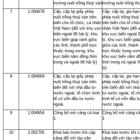
trường nuôi trồng thuỷ sản
trường nuôi trồng th
7
1.004678
Cấp, cấp lại giấy phép
Cấp, cấp lại, gia hạn
nuôi trồng thuỷ sản trên
phép nuôi trồng thuỷ
biển cho tổ chức, cá nhân
trên biển cho tổ chứ
Việt Nam (đối với khu vực
nhân Việt Nam (đối 
biển ngoài 06 hải lý, khu
khu vực biển ngoài 0
vực biển giáp ranh giữa
lý, khu vực biển giá
các tỉnh, thành phố trực
giữa các tỉnh, thành
thuộc trung ương, khu
trực thuộc trung ươn
vực biển nằm đồng thời
khu vực biển nằm đ
trong và ngoài 06 hải lý)
thời trong và ngoài 0
lý)
8
1.004669
Cấp, cấp lại giấy phép
Cấp, cấp lại, gia hạn
nuôi trồng thuỷ sản trên
phép nuôi trồng thuỷ
biển đối với nhà đầu tư
trên biển đối với nhà
nước ngoài, tổ chức kinh
tư nước ngoài, tổ c
tế có vốn đầu tư nước
kinh tế có vốn đầu t
ngoài
nước ngoài
9
1.004654
Công bố mở cảng cá loại
Công bố mở cảng cá 
1
1
10
2.001705
Khai báo trước khi cập
Khai báo trước khi 
cảng đối với tàu vận
cảng đối với tàu vận