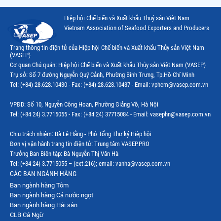
Hiệp hội Chế biến và Xuất khẩu Thuỷ sản Việt Nam
Vietnam Association of Seafood Exporters and Producers
Trang thông tin điện tử của Hiệp hội Chế biến và Xuất khẩu Thủy sản Việt Nam
(VASEP)
Cơ quan Chủ quản: Hiệp hội Chế biến và Xuất khẩu Thủy sản Việt Nam (VASEP)
Trụ sở: Số 7 đường Nguyễn Quý Cảnh, Phường Bình Trưng, Tp.Hồ Chí Minh
Tel: (+84) 28.628.10430 - Fax: (+84) 28.628.10437 - Email: vphcm@vasep.com.vn
VPĐD: Số 10, Nguyễn Công Hoan, Phường Giảng Võ, Hà Nội
Tel: (+84 24) 3.7715055 - Fax: (+84 24) 37715084 - Email: vasephn@vasep.com.vn
Chịu trách nhiệm: Bà Lê Hằng - Phó Tổng Thư ký Hiệp hội
Đơn vị vận hành trang tin điện tử: Trung tâm VASEP.PRO
Trưởng Ban Biên tập: Bà Nguyễn Thị Vân Hà
Tel: (+84 24) 3.7715055 – (ext.216); email: vanha@vasep.com.vn
CÁC BAN NGÀNH HÀNG
Ban ngành hàng Tôm
Ban ngành hàng Cá nước ngọt
Ban ngành hàng Hải sản
CLB Cá Ngừ