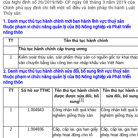
của Nghị định số 26/2019/NĐ- CP ngày 08 tháng 3 năm 2019 của
Chính phủ quy định chi tiết một số điều và biện pháp thi hành Luật
Thủy sản.
1. Danh mục thủ tục hành chính mới ban hành lĩnh vực thuỷ sản
thuộc phạm vi chức năng quản lý của Bộ Nông nghiệp và Phát triển
nông thôn
TT
Tên thủ tục hành chính
Thủ tục hành chính cấp trung ương
1
Kiểm soát thủy sản, sản phẩm thủy sản có nguồn gốc từ khai thá
vận chuyển bằng tàu công ten nơ nhập khẩu vào Việt Nam
2. Danh mục thủ tục hành chính sửa đổi, bổ sung lĩnh vực thuỷ sản
thuộc phạm vi chức năng quản lý của Bộ Nông nghiệp và Phát triển
nông thôn
TT
Số hồ sơ TTHC
Tên thủ tục hành chính
Tên thủ tục hành 
được được sửa đổi, bổ
sửa đổi, bổ sun
[1]
sung
1
1.004943
Công nhận kết quả khảo
Công nhận kết quả 
nghiệm giống thủy sản
nghiệm giống thủy s
2
1.004936
Cấp, cấp lại, gia hạn giấy
Cấp, cấp lại, gia hạn
phép hoạt động cho tổ
phép hoạt động cho 