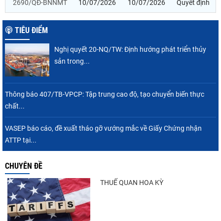
2690/QĐ-BNNMT
10/07/2026
10/07/2026
Quyết định
TIÊU ĐIỂM
Nghị quyết 20-NQ/TW: Định hướng phát triển thủy
sản trong...
Thông báo 407/TB-VPCP: Tập trung cao độ, tạo chuyển biến thực
chất...
VASEP báo cáo, đề xuất tháo gỡ vướng mắc về Giấy Chứng nhận
ATTP tại...
CHUYÊN ĐỀ
THUẾ QUAN HOA KỲ