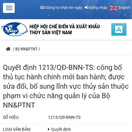
Đăng ký nhận tin ngày
Đăng nhập
English
HIỆP HỘI CHẾ BIẾN VÀ XUẤT KHẨU
THỦY SẢN VIỆT NAM
/
Bộ NN&PTNT
/
Quyết định 1213/QĐ-BNN-TS: công bố
thủ tục hành chính mới ban hành; được
sửa đổi, bổ sung lĩnh vực thủy sản thuộc
phạm vi chức năng quản lý của Bộ
NN&PTNT
SỐ HIỆU:
1213/QĐ-BNN-TS
LOẠI VĂN BẢN:
Quyết định