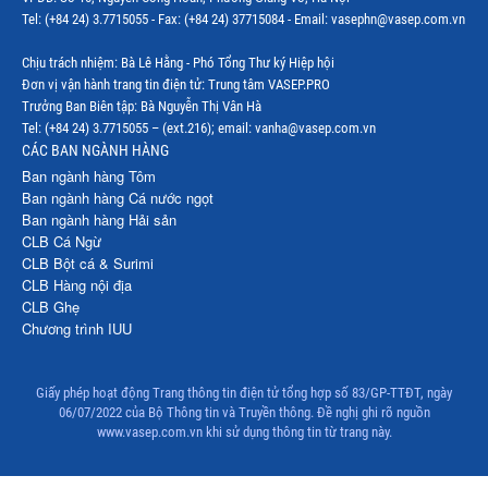
Tel: (+84 24) 3.7715055 - Fax: (+84 24) 37715084 - Email: vasephn@vasep.com.vn
Chịu trách nhiệm: Bà Lê Hằng - Phó Tổng Thư ký Hiệp hội
Đơn vị vận hành trang tin điện tử: Trung tâm VASEP.PRO
Trưởng Ban Biên tập: Bà Nguyễn Thị Vân Hà
Tel: (+84 24) 3.7715055 – (ext.216); email: vanha@vasep.com.vn
CÁC BAN NGÀNH HÀNG
Ban ngành hàng Tôm
Ban ngành hàng Cá nước ngọt
Ban ngành hàng Hải sản
CLB Cá Ngừ
CLB Bột cá & Surimi
CLB Hàng nội địa
CLB Ghẹ
Chương trình IUU
Giấy phép hoạt động Trang thông tin điện tử tổng hợp số 83/GP-TTĐT, ngày
06/07/2022 của Bộ Thông tin và Truyền thông. Đề nghị ghi rõ nguồn
www.vasep.com.vn khi sử dụng thông tin từ trang này.