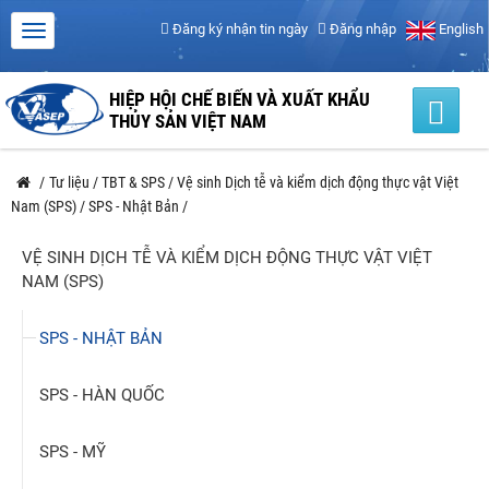
Đăng ký nhận tin ngày
Đăng nhập
English
HIỆP HỘI CHẾ BIẾN VÀ XUẤT KHẨU
THỦY SẢN VIỆT NAM
/
Tư liệu
/
TBT & SPS
/
Vệ sinh Dịch tễ và kiểm dịch động thực vật Việt
Nam (SPS)
/
SPS - Nhật Bản
/
VỆ SINH DỊCH TỄ VÀ KIỂM DỊCH ĐỘNG THỰC VẬT VIỆT
NAM (SPS)
SPS - NHẬT BẢN
SPS - HÀN QUỐC
SPS - MỸ