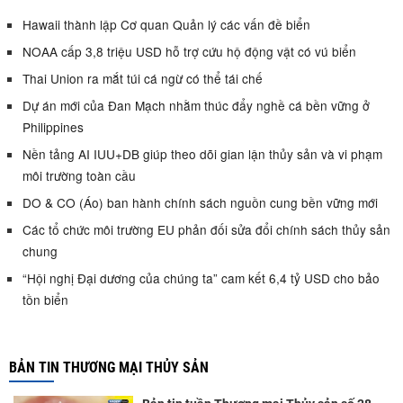
Hawaii thành lập Cơ quan Quản lý các vấn đề biển
NOAA cấp 3,8 triệu USD hỗ trợ cứu hộ động vật có vú biển
Thai Union ra mắt túi cá ngừ có thể tái chế
Dự án mới của Đan Mạch nhằm thúc đẩy nghề cá bền vững ở
Philippines
Nền tảng AI IUU+DB giúp theo dõi gian lận thủy sản và vi phạm
môi trường toàn cầu
DO & CO (Áo) ban hành chính sách nguồn cung bền vững mới
Các tổ chức môi trường EU phản đối sửa đổi chính sách thủy sản
chung
“Hội nghị Đại dương của chúng ta” cam kết 6,4 tỷ USD cho bảo
tồn biển
BẢN TIN THƯƠNG MẠI THỦY SẢN