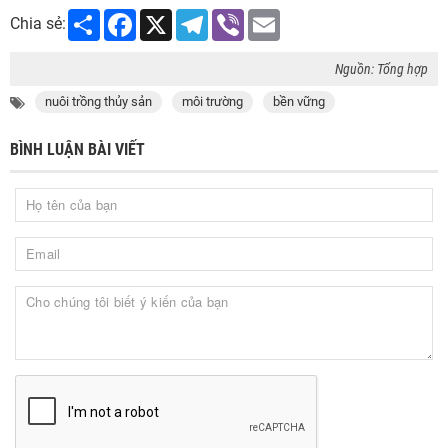
Share
Facebook
X
Telegram
Viber
Email
Chia sẻ:
Nguồn: Tổng hợp
nuôi trồng thủy sản
môi trường
bền vững
BÌNH LUẬN BÀI VIẾT