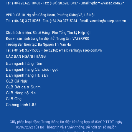
Tel: (+84) 28.628.10430 - Fax: (+84) 28.628.10437 - Email: vphcm@vasep.com.vn
Thị trường Mỹ
VPĐD: Số 10, Nguyễn Công Hoan, Phường Giảng Võ, Hà Nội
Thị trường EU
Tel: (+84 24) 3.7715055 - Fax: (+84 24) 37715084 - Email: vasephn@vasep.com.vn
Thị trường Nhật Bản
Chịu trách nhiệm: Bà Lê Hằng - Phó Tổng Thư ký Hiệp hội
Đơn vị vận hành trang tin điện tử: Trung tâm VASEP.PRO
Thị trường Việt Nam
Trưởng Ban Biên tập: Bà Nguyễn Thị Vân Hà
Tel: (+84 24) 3.7715055 – (ext.216); email: vanha@vasep.com.vn
CÁC BAN NGÀNH HÀNG
Ban ngành hàng Tôm
Ban ngành hàng Cá nước ngọt
Ban ngành hàng Hải sản
CLB Cá Ngừ
CLB Bột cá & Surimi
CLB Hàng nội địa
CLB Ghẹ
Chương trình IUU
Giấy phép hoạt động Trang thông tin điện tử tổng hợp số 83/GP-TTĐT, ngày
06/07/2022 của Bộ Thông tin và Truyền thông. Đề nghị ghi rõ nguồn