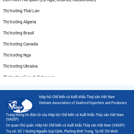
Thị trường Thái Lan
Thị trường Algeria
Thị trường Brasil
Thị trường Canada
Thị trường Nga
Thị trường Ukraina
Thị trường French Polynesia
Thị trường Trung Quốc
Hiệp hội Chế biến và Xuất khẩu Thuỷ sản Việt Nam
Thị trường Papua New Guinea
Vietnam Association of Seafood Exporters and Producers
Thị trường New Zealand
Trang thông tin điện tử của Hiệp hội Chế biến và Xuất khẩu Thủy sản Việt Nam
(VASEP)
Thị trường Đài Loan
Cơ quan Chủ quản: Hiệp hội Chế biến và Xuất khẩu Thủy sản Việt Nam (VASEP)
Trụ sở: Số 7 đường Nguyễn Quý Cảnh, Phường Bình Trưng, Tp.Hồ Chí Minh
Thị trường Hàn Quốc