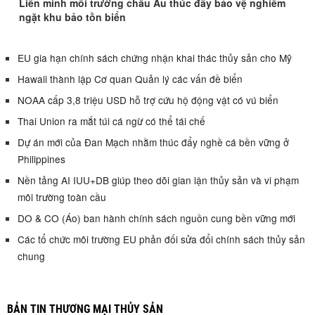
Liên minh môi trường châu Âu thúc đẩy bảo vệ nghiêm
ngặt khu bảo tồn biển
EU gia hạn chính sách chứng nhận khai thác thủy sản cho Mỹ
Hawaii thành lập Cơ quan Quản lý các vấn đề biển
NOAA cấp 3,8 triệu USD hỗ trợ cứu hộ động vật có vú biển
Thai Union ra mắt túi cá ngừ có thể tái chế
Dự án mới của Đan Mạch nhằm thúc đẩy nghề cá bền vững ở
Philippines
Nền tảng AI IUU+DB giúp theo dõi gian lận thủy sản và vi phạm
môi trường toàn cầu
DO & CO (Áo) ban hành chính sách nguồn cung bền vững mới
Các tổ chức môi trường EU phản đối sửa đổi chính sách thủy sản
chung
BẢN TIN THƯƠNG MẠI THỦY SẢN