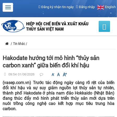
Đăng ký nhận tin ngày
Đăng nhập
English
HIỆP HỘI CHẾ BIẾN VÀ XUẤT KHẨU
THỦY SẢN VIỆT NAM
/
Tin khác
/
Hakodate hướng tới mô hình “thủy sản
carbon xanh” giữa biến đổi khí hậu
09:54 01/06/2026
(vasep.com.vn) Trước tác động ngày càng rõ rệt của biến
đổi khí hậu và sự suy giảm nguồn lợi thủy sản tự nhiên,
thành phố Hakodate ở phía nam đảo Hokkaido (Nhật Bản)
đang thúc đẩy mô hình phát triển thủy sản mới dựa trên
nuôi trồng công nghệ cao kết hợp mục tiêu trung hòa
carbon.