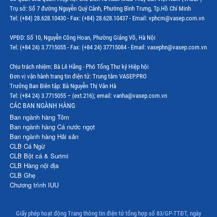
Trụ sở: Số 7 đường Nguyễn Quý Cảnh, Phường Bình Trưng, Tp.Hồ Chí Minh
Thị trường Hàn Quốc
Tel: (+84) 28.628.10430 - Fax: (+84) 28.628.10437 - Email: vphcm@vasep.com.vn
Thị trường Mỹ
VPĐD: Số 10, Nguyễn Công Hoan, Phường Giảng Võ, Hà Nội
Thị trường EU
Tel: (+84 24) 3.7715055 - Fax: (+84 24) 37715084 - Email: vasephn@vasep.com.vn
Thị trường Nhật Bản
Chịu trách nhiệm: Bà Lê Hằng - Phó Tổng Thư ký Hiệp hội
Đơn vị vận hành trang tin điện tử: Trung tâm VASEP.PRO
Thị trường Việt Nam
Trưởng Ban Biên tập: Bà Nguyễn Thị Vân Hà
Tel: (+84 24) 3.7715055 – (ext.216); email: vanha@vasep.com.vn
CÁC BAN NGÀNH HÀNG
Ban ngành hàng Tôm
Ban ngành hàng Cá nước ngọt
Ban ngành hàng Hải sản
CLB Cá Ngừ
CLB Bột cá & Surimi
CLB Hàng nội địa
CLB Ghẹ
Chương trình IUU
Giấy phép hoạt động Trang thông tin điện tử tổng hợp số 83/GP-TTĐT, ngày