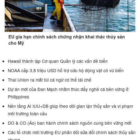
EU gia hạn chính sách chứng nhận khai thác thủy sản
cho Mỹ
Hawaii thành lập Cơ quan Quản lý các vấn đề biển
NOAA cấp 3,8 triệu USD hỗ trợ cứu hộ động vật có vú biển
Thai Union ra mắt túi cá ngừ có thể tái chế
Dự án mới của Đan Mạch nhằm thúc đẩy nghề cá bền vững ở
Philippines
Nền tảng AI IUU+DB giúp theo dõi gian lận thủy sản và vi phạm
môi trường toàn cầu
DO & CO (Áo) ban hành chính sách nguồn cung bền vững mới
Các tổ chức môi trường EU phản đối sửa đổi chính sách thủy sản
chung