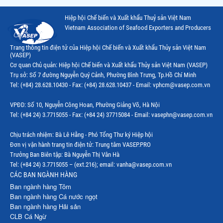
Thị trường Trung Quốc
Hiệp hội Chế biến và Xuất khẩu Thuỷ sản Việt Nam
Thị trường Papua New Guinea
Vietnam Association of Seafood Exporters and Producers
Thị trường New Zealand
Trang thông tin điện tử của Hiệp hội Chế biến và Xuất khẩu Thủy sản Việt Nam
(VASEP)
Thị trường Đài Loan
Cơ quan Chủ quản: Hiệp hội Chế biến và Xuất khẩu Thủy sản Việt Nam (VASEP)
Trụ sở: Số 7 đường Nguyễn Quý Cảnh, Phường Bình Trưng, Tp.Hồ Chí Minh
Thị trường Hàn Quốc
Tel: (+84) 28.628.10430 - Fax: (+84) 28.628.10437 - Email: vphcm@vasep.com.vn
Thị trường Mỹ
VPĐD: Số 10, Nguyễn Công Hoan, Phường Giảng Võ, Hà Nội
Thị trường EU
Tel: (+84 24) 3.7715055 - Fax: (+84 24) 37715084 - Email: vasephn@vasep.com.vn
Thị trường Nhật Bản
Chịu trách nhiệm: Bà Lê Hằng - Phó Tổng Thư ký Hiệp hội
Đơn vị vận hành trang tin điện tử: Trung tâm VASEP.PRO
Thị trường Việt Nam
Trưởng Ban Biên tập: Bà Nguyễn Thị Vân Hà
Tel: (+84 24) 3.7715055 – (ext.216); email: vanha@vasep.com.vn
CÁC BAN NGÀNH HÀNG
Ban ngành hàng Tôm
Ban ngành hàng Cá nước ngọt
Ban ngành hàng Hải sản
CLB Cá Ngừ