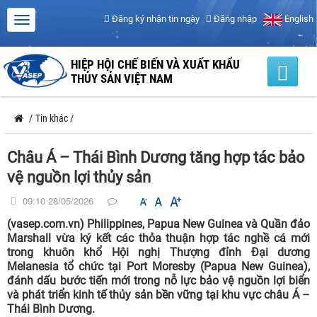
Đăng ký nhận tin ngày
Đăng nhập
English
HIỆP HỘI CHẾ BIẾN VÀ XUẤT KHẨU
THỦY SẢN VIỆT NAM
/
Tin khác
/
Châu Á – Thái Bình Dương tăng hợp tác bảo
vệ nguồn lợi thủy sản
09:10 28/05/2026
(vasep.com.vn) Philippines, Papua New Guinea và Quần đảo
Marshall vừa ký kết các thỏa thuận hợp tác nghề cá mới
trong khuôn khổ Hội nghị Thượng đỉnh Đại dương
Melanesia tổ chức tại Port Moresby (Papua New Guinea),
đánh dấu bước tiến mới trong nỗ lực bảo vệ nguồn lợi biển
và phát triển kinh tế thủy sản bền vững tại khu vực châu Á –
Thái Bình Dương.