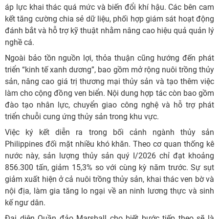
áp lực khai thác quá mức và biến đổi khí hậu. Các bên cam
kết tăng cường chia sẻ dữ liệu, phối hợp giám sát hoạt động
đánh bắt và hỗ trợ kỹ thuật nhằm nâng cao hiệu quả quản lý
nghề cá.
Ngoài bảo tồn nguồn lợi, thỏa thuận cũng hướng đến phát
triển “kinh tế xanh dương”, bao gồm mở rộng nuôi trồng thủy
sản, nâng cao giá trị thương mại thủy sản và tạo thêm việc
làm cho cộng đồng ven biển. Nội dung hợp tác còn bao gồm
đào tạo nhân lực, chuyển giao công nghệ và hỗ trợ phát
triển chuỗi cung ứng thủy sản trong khu vực.
Việc ký kết diễn ra trong bối cảnh ngành thủy sản
Philippines đối mặt nhiều khó khăn. Theo cơ quan thống kê
nước này, sản lượng thủy sản quý I/2026 chỉ đạt khoảng
856.300 tấn, giảm 15,3% so với cùng kỳ năm trước. Sự sụt
giảm xuất hiện ở cả nuôi trồng thủy sản, khai thác ven bờ và
nội địa, làm gia tăng lo ngại về an ninh lương thực và sinh
kế ngư dân.
Đại diện Quần đảo Marshall cho biết bước tiếp theo sẽ là