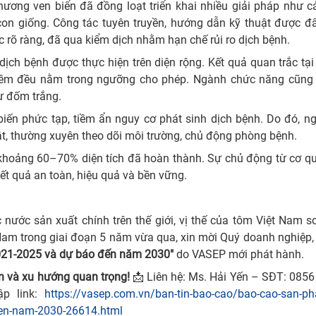
ơng ven biển đã đồng loạt triển khai nhiều giải pháp như cả
con giống. Công tác tuyên truyền, hướng dẫn kỹ thuật được đ
rõ ràng, đã qua kiểm dịch nhằm hạn chế rủi ro dịch bệnh.
ịch bệnh được thực hiện trên diện rộng. Kết quả quan trắc tạ
 kiềm đều nằm trong ngưỡng cho phép. Ngành chức năng cũng
ư đốm trắng.
biến phức tạp, tiềm ẩn nguy cơ phát sinh dịch bệnh. Do đó, n
ật, thường xuyên theo dõi môi trường, chủ động phòng bệnh.
i khoảng 60–70% diện tích đã hoàn thành. Sự chủ động từ cơ 
ết quả an toàn, hiệu quả và bền vững.
c nước sản xuất chính trên thế giới, vị thế của tôm Việt Nam s
 Nam trong giai đoạn 5 năm vừa qua, xin mời Quý doanh nghiệp
021-2025 và dự báo đến năm 2030"
do VASEP mới phát hành.
n và xu hướng quan trọng!
📩 Liên hệ: Ms. Hải Yến – SĐT: 0856
ập link:
https://vasep.com.vn/ban-tin-bao-cao/bao-cao-san-ph
den-nam-2030-26614.html