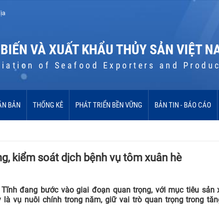
ịa
 BIẾN VÀ XUẤT KHẨU THỦY SẢN VIỆT N
iation of Seafood Exporters and Produ
ĂN BẢN
THỐNG KÊ
PHÁT TRIỂN BỀN VỮNG
BẢN TIN - BÁO CÁO
ng, kiểm soát dịch bệnh vụ tôm xuân hè
Tĩnh đang bước vào giai đoạn quan trọng, với mục tiêu sản x
là vụ nuôi chính trong năm, giữ vai trò quan trọng trong tă