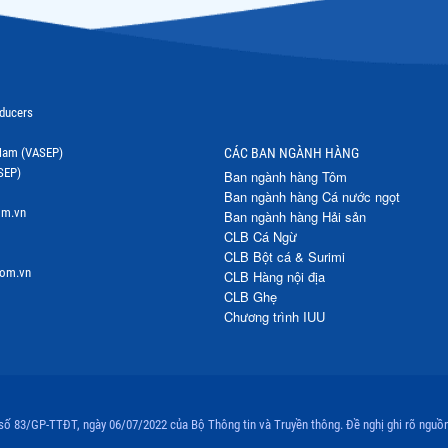
oducers
t Nam (VASEP)
CÁC BAN NGÀNH HÀNG
SEP)
Ban ngành hàng Tôm
Ban ngành hàng Cá nước ngọt
om.vn
Ban ngành hàng Hải sản
CLB Cá Ngừ
CLB Bột cá & Surimi
com.vn
CLB Hàng nội địa
CLB Ghẹ
Chương trình IUU
 số 83/GP-TTĐT, ngày 06/07/2022 của Bộ Thông tin và Truyền thông. Đề nghị ghi rõ nguồn