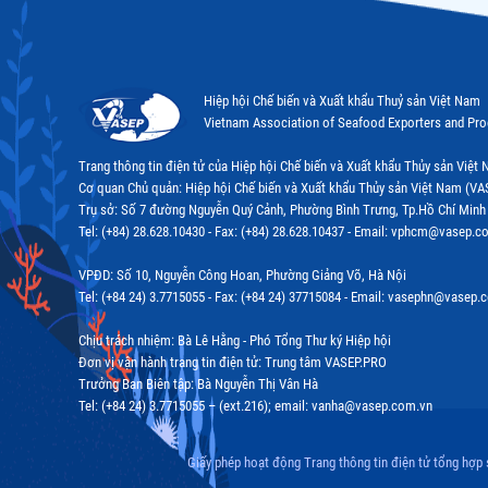
Hiệp hội Chế biến và Xuất khẩu Thuỷ sản Việt Nam
Vietnam Association of Seafood Exporters and Pr
Trang thông tin điện tử của Hiệp hội Chế biến và Xuất khẩu Thủy sản Việ
Cơ quan Chủ quản: Hiệp hội Chế biến và Xuất khẩu Thủy sản Việt Nam (VA
Trụ sở: Số 7 đường Nguyễn Quý Cảnh, Phường Bình Trưng, Tp.Hồ Chí Minh
Tel: (+84) 28.628.10430 - Fax: (+84) 28.628.10437 - Email: vphcm@vasep.c
VPĐD: Số 10, Nguyễn Công Hoan, Phường Giảng Võ, Hà Nội
Tel: (+84 24) 3.7715055 - Fax: (+84 24) 37715084 - Email: vasephn@vasep.
Chịu trách nhiệm: Bà Lê Hằng - Phó Tổng Thư ký Hiệp hội
Đơn vị vận hành trang tin điện tử: Trung tâm VASEP.PRO
Trưởng Ban Biên tập: Bà Nguyễn Thị Vân Hà
Tel: (+84 24) 3.7715055 – (ext.216); email: vanha@vasep.com.vn
Giấy phép hoạt động Trang thông tin điện tử tổng hợp