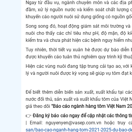
Ngay từ đầu vụ, ngành chuyên môn và các địa phư
đầm, xử lý nguồn nước và kiểm soát chất lượng 
khuyến cáo người nuôi sử dụng giống có nguồn gốc 
Song song đó, hoạt động giám sát môi trường và d
nuôi cho thấy các chỉ tiêu như pH, độ mặn, độ
kiểm tra và chưa phát hiện các bệnh nguy hiểm nh
Tuy nhiên, thời tiết vụ xuân hè được dự báo diễn 
được khuyến cáo tuân thủ nghiêm quy trình kỹ thu
Hiện các vùng nuôi đang tập trung cải tạo ao, vớ
lý và người nuôi được kỳ vọng sẽ giúp vụ tôm đạt k
Để biết thêm diễn biến sản xuất, xuất khẩu tại cá
nước đối thủ, sản xuất và xuất khẩu tôm của Việt
giả theo dõi
"Báo cáo ngành hàng tôm Việt Nam 2
👉
Đăng ký báo cáo ngay để cập nhật các thông ti
| Email: nguyenyen@vasep.com.vn hoặc truy c
san/bao-cao-nganh-hang-tom-2021-2025-du-bao-