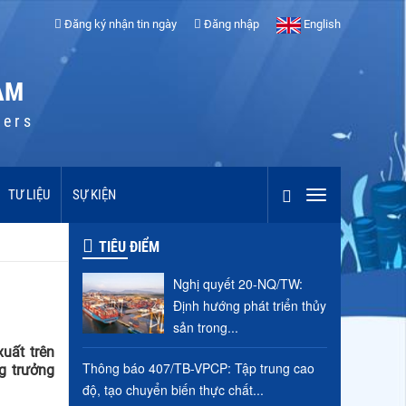
Đăng ký nhận tin ngày
Đăng nhập
English
AM
cers
TƯ LIỆU
SỰ KIỆN
TIÊU ĐIỂM
Nghị quyết 20-NQ/TW:
Định hướng phát triển thủy
sản trong...
uất trên
Thông báo 407/TB-VPCP: Tập trung cao
ng trưởng
độ, tạo chuyển biến thực chất...