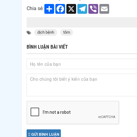
Share
Facebook
X
Telegram
Viber
Email
Chia sẻ:
dịch bệnh
tôm
BÌNH LUẬN BÀI VIẾT
GỬI BÌNH LUẬN