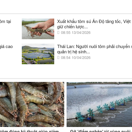
ôm tại
Xuất khẩu tôm sú Ấn Độ tăng tốc, Việ
giữ chiến lược...
08:55 13/04/2026
giá cao
Thái Lan: Người nuôi tôm phải chuyển
quản trị hệ sinh...
08:54 10/04/2026
 tôm đúng kỹ thuật giúp giảm
Gỡ 'điểm nghẽn' từ vùng nuôi