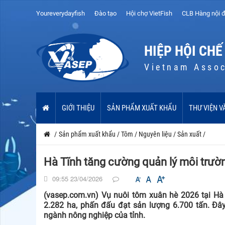
Youreverydayfish
Đào tạo
Hội chợ VietFish
CLB Hàng nội đ
HIỆP HỘI CHẾ
Vietnam Assoc
GIỚI THIỆU
SẢN PHẨM XUẤT KHẨU
THƯ VIỆN V
/
Sản phẩm xuất khẩu
/
Tôm
/
Nguyên liệu
/
Sản xuất
/
Hà Tĩnh tăng cường quản lý môi trườ
09:55 23/04/2026
(vasep.com.vn) Vụ nuôi tôm xuân hè 2026 tại Hà 
2.282 ha, phấn đấu đạt sản lượng 6.700 tấn. Đây 
ngành nông nghiệp của tỉnh.