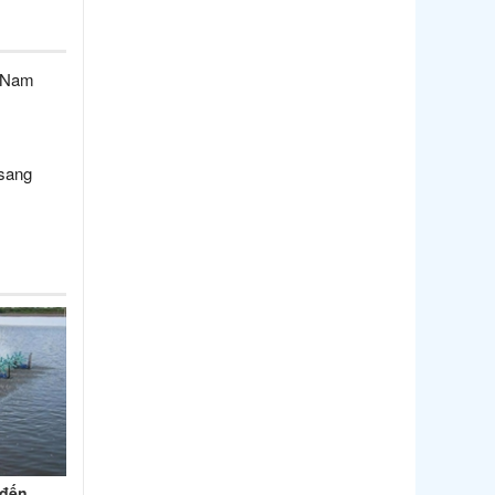
t Nam
 sang
 đến