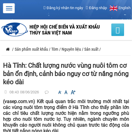
Đăng ký nhận tin ngày
Đăng nhập
English
HIỆP HỘI CHẾ BIẾN VÀ XUẤT KHẨU
THỦY SẢN VIỆT NAM
/
Sản phẩm xuất khẩu
/
Tôm
/
Nguyên liệu
/
Sản xuất
/
Hà Tĩnh: Chất lượng nước vùng nuôi tôm cơ
bản ổn định, cảnh báo nguy cơ từ nắng nóng
kéo dài
08:43 08/06/2026
(vasep.com.vn) Kết quả quan trắc môi trường mới nhất tại
các vùng nuôi tôm trọng điểm ở Hà Tĩnh cho thấy phần lớn
các chỉ tiêu chất lượng nước hiện nằm trong ngưỡng phù
hợp cho nuôi tôm nước lợ. Tuy nhiên, ngành chuyên môn
khuyến cáo người nuôi không chủ quan trước tác động của
thời tiết nắng nóng kéo dài.