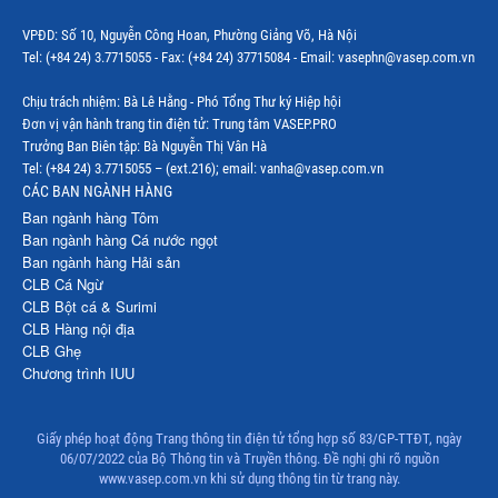
VPĐD: Số 10, Nguyễn Công Hoan, Phường Giảng Võ, Hà Nội
Tel: (+84 24) 3.7715055 - Fax: (+84 24) 37715084 - Email: vasephn@vasep.com.vn
Chịu trách nhiệm: Bà Lê Hằng - Phó Tổng Thư ký Hiệp hội
Đơn vị vận hành trang tin điện tử: Trung tâm VASEP.PRO
Trưởng Ban Biên tập: Bà Nguyễn Thị Vân Hà
Tel: (+84 24) 3.7715055 – (ext.216); email: vanha@vasep.com.vn
CÁC BAN NGÀNH HÀNG
Ban ngành hàng Tôm
Ban ngành hàng Cá nước ngọt
Ban ngành hàng Hải sản
CLB Cá Ngừ
CLB Bột cá & Surimi
CLB Hàng nội địa
CLB Ghẹ
Chương trình IUU
Giấy phép hoạt động Trang thông tin điện tử tổng hợp số 83/GP-TTĐT, ngày
06/07/2022 của Bộ Thông tin và Truyền thông. Đề nghị ghi rõ nguồn
www.vasep.com.vn khi sử dụng thông tin từ trang này.