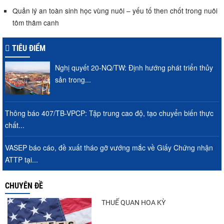
Quản lý an toàn sinh học vùng nuôi – yếu tố then chốt trong nuôi
tôm thâm canh
TIÊU ĐIỂM
Nghị quyết 20-NQ/TW: Định hướng phát triển thủy
sản trong...
Thông báo 407/TB-VPCP: Tập trung cao độ, tạo chuyển biến thực
chất...
VASEP báo cáo, đề xuất tháo gỡ vướng mắc về Giấy Chứng nhận
ATTP tại...
CHUYÊN ĐỀ
THUẾ QUAN HOA KỲ