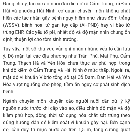
Đáng chú ý, tại các ao nuôi đại diện ở xã Cẩm Trung, xã Đan
Hải và phường Hải Ninh, cơ quan chuyên môn không phát
hiện các tác nhân gây bệnh nguy hiểm như virus đốm trắng
(WSSV), bệnh hoại tử gan tụy cấp (AHPND) hay vi bào tử
trùng EHP. Các yếu tố pH, nhiệt độ và độ mặn nhìn chung ổn
định, thuận lợi cho tôm sinh trưởng.
Tuy vậy, một số khu vực vẫn ghi nhận những yếu tố cần lưu
ý. Độ mặn tại các địa phương như Trần Phú, Mai Phụ, Cẩm
Trung, Thạch Hà và Yên Hòa chưa thực sự phù hợp, trong
khi độ kiềm ở Cẩm Trung và Hải Ninh ở mức thấp. Ngoài ra,
mật độ vi khuẩn Vibrio tổng số tại Cổ Đạm, Đan Hải và Yên
Hòa vượt ngưỡng cho phép, tiềm ẩn nguy cơ phát sinh dịch
bệnh.
Ngành chuyên môn khuyến cáo người nuôi cần xử lý kỹ
nguồn nước trước khi cấp vào ao, điều chỉnh độ mặn và độ
kiềm phù hợp, đồng thời sử dụng hóa chất sát trùng theo
đúng hướng dẫn để kiểm soát vi khuẩn gây hại. Bên cạnh
đó, cần duy trì mực nước ao trên 1,5 m, tăng cường quạt