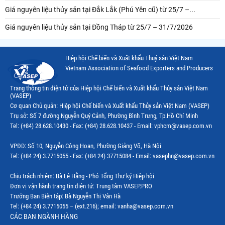
Giá nguyên liệu thủy sản tại Đắk Lắk (Phú Yên cũ) từ 25/7 –...
Giá nguyên liệu thủy sản tại Đồng Tháp từ 25/7 – 31/7/2026
Hiệp hội Chế biến và Xuất khẩu Thuỷ sản Việt Nam
Vietnam Association of Seafood Exporters and Producers
Trang thông tin điện tử của Hiệp hội Chế biến và Xuất khẩu Thủy sản Việt Nam
(VASEP)
Cơ quan Chủ quản: Hiệp hội Chế biến và Xuất khẩu Thủy sản Việt Nam (VASEP)
Trụ sở: Số 7 đường Nguyễn Quý Cảnh, Phường Bình Trưng, Tp.Hồ Chí Minh
Tel: (+84) 28.628.10430 - Fax: (+84) 28.628.10437 - Email: vphcm@vasep.com.vn
VPĐD: Số 10, Nguyễn Công Hoan, Phường Giảng Võ, Hà Nội
Tel: (+84 24) 3.7715055 - Fax: (+84 24) 37715084 - Email: vasephn@vasep.com.vn
Chịu trách nhiệm: Bà Lê Hằng - Phó Tổng Thư ký Hiệp hội
Đơn vị vận hành trang tin điện tử: Trung tâm VASEP.PRO
Trưởng Ban Biên tập: Bà Nguyễn Thị Vân Hà
Tel: (+84 24) 3.7715055 – (ext.216); email: vanha@vasep.com.vn
CÁC BAN NGÀNH HÀNG