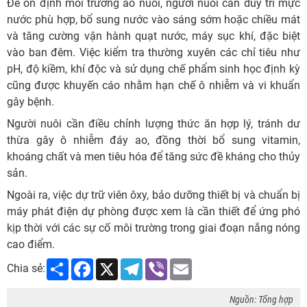
Để ổn định môi trường ao nuôi, người nuôi cần duy trì mực
nước phù hợp, bổ sung nước vào sáng sớm hoặc chiều mát
và tăng cường vận hành quạt nước, máy sục khí, đặc biệt
vào ban đêm. Việc kiểm tra thường xuyên các chỉ tiêu như
pH, độ kiềm, khí độc và sử dụng chế phẩm sinh học định kỳ
cũng được khuyến cáo nhằm hạn chế ô nhiễm và vi khuẩn
gây bệnh.
Người nuôi cần điều chỉnh lượng thức ăn hợp lý, tránh dư
thừa gây ô nhiễm đáy ao, đồng thời bổ sung vitamin,
khoáng chất và men tiêu hóa để tăng sức đề kháng cho thủy
sản.
Ngoài ra, việc dự trữ viên ôxy, bảo dưỡng thiết bị và chuẩn bị
máy phát điện dự phòng được xem là cần thiết để ứng phó
kịp thời với các sự cố môi trường trong giai đoạn nắng nóng
cao điểm.
Share
Facebook
X
Telegram
Viber
Email
Chia sẻ:
Nguồn: Tổng hợp