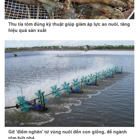
Thu tỉa tôm đúng kỹ thuật giúp giảm áp lực ao nuôi, tăng
hiệu quả sản xuất
Gỡ 'điểm nghẽn' từ vùng nuôi đến con giống, để ngành
tôm bứt phá