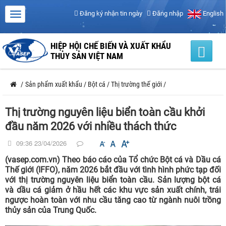
Đăng ký nhận tin ngày
Đăng nhập
English
HIỆP HỘI CHẾ BIẾN VÀ XUẤT KHẨU
THỦY SẢN VIỆT NAM
/
Sản phẩm xuất khẩu
/
Bột cá
/
Thị trường thế giới
/
Thị trường nguyên liệu biển toàn cầu khởi
đầu năm 2026 với nhiều thách thức
09:36 23/04/2026
(vasep.com.vn) Theo báo cáo của Tổ chức Bột cá và Dầu cá
Thế giới (IFFO), năm 2026 bắt đầu với tình hình phức tạp đối
với thị trường nguyên liệu biển toàn cầu. Sản lượng bột cá
và dầu cá giảm ở hầu hết các khu vực sản xuất chính, trái
ngược hoàn toàn với nhu cầu tăng cao từ ngành nuôi trồng
thủy sản của Trung Quốc.