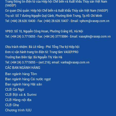
Trang thông tin điện tử của Hiệp hội Chế biến và Xuất khẩu Thủy sản Việt Nam
(VASEP)
Cơ quan Chủ quản: Hiệp hội Chế biến và Xuất khẩu Thủy sản Việt Nam (VASEP)
Trụ sở: Số 7 đường Nguyễn Quý Cảnh, Phường Bình Trưng, Tp.Hồ Chí Minh
Tel: (+84) 28.628.10430 - Fax: (+84) 28.628.10437 - Email: vphcm@vasep.com.vn
VPĐD: Số 10, Nguyễn Công Hoan, Phường Giảng Võ, Hà Nội
Tel: (+84 24) 3.7715055 - Fax: (+84 24) 37715084 - Email: vasephn@vasep.com.vn
Chịu trách nhiệm: Bà Lê Hằng - Phó Tổng Thư ký Hiệp hội
Đơn vị vận hành trang tin điện tử: Trung tâm VASEP.PRO
Trưởng Ban Biên tập: Bà Nguyễn Thị Vân Hà
Tel: (+84 24) 3.7715055 – (ext.216); email: vanha@vasep.com.vn
CÁC BAN NGÀNH HÀNG
Ban ngành hàng Tôm
Ban ngành hàng Cá nước ngọt
Ban ngành hàng Hải sản
CLB Cá Ngừ
CLB Bột cá & Surimi
CLB Hàng nội địa
CLB Ghẹ
Chương trình IUU