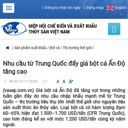
Đăng ký nhận tin ngày
Đăng nhập
English
HIỆP HỘI CHẾ BIẾN VÀ XUẤT KHẨU
THỦY SẢN VIỆT NAM
/
Sản phẩm xuất khẩu
/
Bột cá
/
Thị trường thế giới
/
Nhu cầu từ Trung Quốc đẩy giá bột cá Ấn Độ
tăng cao
08:49 07/11/2025
(vasep.com.vn) Giá bột cá Ấn Độ đã tăng vọt trong những
tuần gần đây do nhu cầu nhập khẩu mạnh mẽ từ Trung
Quốc – thị trường tiêu thụ lớn nhất thế giới cho nguyên liệu
sản xuất thức ăn thủy sản. Loại bột cá có hàm lượng đạm
60–65% hiện đạt 1.500–1.700 USD/tấn (CFR Trung Quốc),
cao hơn đáng kể so với mức 1.200 USD/tấn cùng kỳ năm
ngoái.