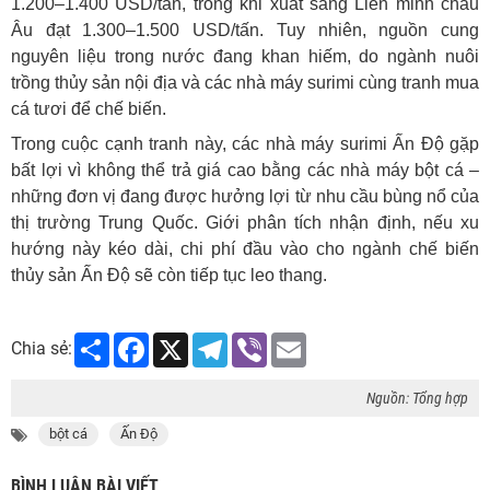
1.200–1.400 USD/tấn, trong khi xuất sang Liên minh châu
Âu đạt 1.300–1.500 USD/tấn. Tuy nhiên, nguồn cung
nguyên liệu trong nước đang khan hiếm, do ngành nuôi
trồng thủy sản nội địa và các nhà máy surimi cùng tranh mua
cá tươi để chế biến.
Trong cuộc cạnh tranh này, các nhà máy surimi Ấn Độ gặp
bất lợi vì không thể trả giá cao bằng các nhà máy bột cá –
những đơn vị đang được hưởng lợi từ nhu cầu bùng nổ của
thị trường Trung Quốc. Giới phân tích nhận định, nếu xu
hướng này kéo dài, chi phí đầu vào cho ngành chế biến
thủy sản Ấn Độ sẽ còn tiếp tục leo thang.
Share
Facebook
X
Telegram
Viber
Email
Chia sẻ:
Nguồn: Tổng hợp
bột cá
Ấn Độ
BÌNH LUẬN BÀI VIẾT