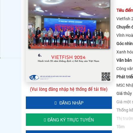
Tiêu điể
Vietfish
Chuyển 
Vĩnh Hoà
Góc nhìn
Xanh hó
Văn bản
Công văn
Phát tri
MSC Nhật
(Vui lòng đăng nhập hệ thống để tải file)
Giá thủy
Giá một 
ĐĂNG NHẬP
Thống kê
Thị trườ
ĐĂNG KÝ TRỰC TUYẾN
Tôm