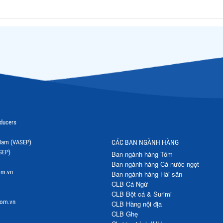
BT tuần TMTS xuất bản năm 2015
BT tuần TMTS xuất bản năm 2014
BT tuần TMTS xuất bản năm 2013
BT tuần TMTS xuất bản năm 2012
BT tuần TMTS xuất bản năm 2011
BT tuần TMTS xuất bản năm 2010
oducers
BT tuần TMTS xuất bản năm 2009
t Nam (VASEP)
CÁC BAN NGÀNH HÀNG
SEP)
Ban ngành hàng Tôm
Ban ngành hàng Cá nước ngọt
om.vn
Ban ngành hàng Hải sản
CLB Cá Ngừ
CLB Bột cá & Surimi
com.vn
CLB Hàng nội địa
CLB Ghẹ