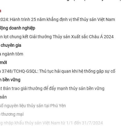
m
 2024: Hành trình 25 năm khẳng định vị thế thủy sản Việt Nam
động doanh nghiệp
n lọt chung kết Giải thưởng Thủy sản Xuất sắc Châu Á 2024
 chuyên gia
a ngành tôm
 mới
 3748/TCHQ-GSQL: Thủ tục hải quan khi hệ thống gặp sự cố
ển bền vững
 Bản trao giải thưởng để đẩy mạnh thủy sản bền vững
 sản
số nguyên liệu thủy sản tại Phú Yên
 thương mại
ng nhập khẩu thủy sản Việt Nam từ 1/1 đến 31/7/2024