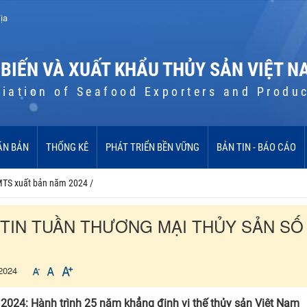
ịa
 BIẾN VÀ XUẤT KHẨU THỦY SẢN VIỆT N
iation of Seafood Exporters and Produ
ĂN BẢN
THỐNG KÊ
PHÁT TRIỂN BỀN VỮNG
BẢN TIN - BÁO CÁO
MTS xuất bản năm 2024
/
TIN TUẦN THƯƠNG MẠI THỦY SẢN SỐ 
2024
h 2024: Hành trình 25 năm khẳng định vị thế thủy sản Việt Nam