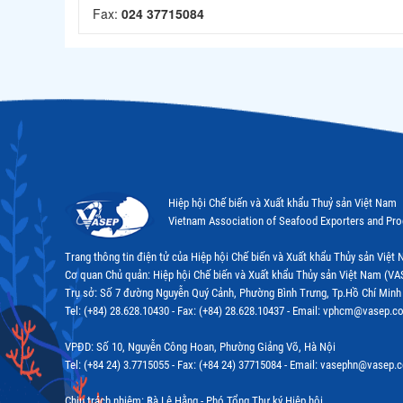
Fax:
024 37715084
Hiệp hội Chế biến và Xuất khẩu Thuỷ sản Việt Nam
Vietnam Association of Seafood Exporters and Pr
Trang thông tin điện tử của Hiệp hội Chế biến và Xuất khẩu Thủy sản Việ
Cơ quan Chủ quản: Hiệp hội Chế biến và Xuất khẩu Thủy sản Việt Nam (VA
Trụ sở: Số 7 đường Nguyễn Quý Cảnh, Phường Bình Trưng, Tp.Hồ Chí Minh
Tel: (+84) 28.628.10430 - Fax: (+84) 28.628.10437 - Email: vphcm@vasep.c
VPĐD: Số 10, Nguyễn Công Hoan, Phường Giảng Võ, Hà Nội
Tel: (+84 24) 3.7715055 - Fax: (+84 24) 37715084 - Email: vasephn@vasep.
Chịu trách nhiệm: Bà Lê Hằng - Phó Tổng Thư ký Hiệp hội