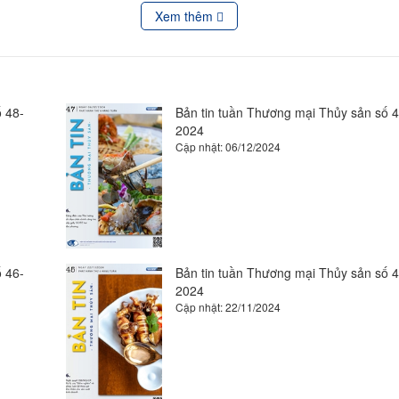
hân trắng của Việt Nam: Giá XK sang Mỹ tăng liên tục kể từ tháng 2 năm
Xem thêm
u cá tra sang Mỹ có cơ hội tăng tốc nửa cuối năm
ủa “Vua tàu cá” - Bùi Thanh Ninh về nghề bám biển
 48-
Bản tin tuần Thương mại Thủy sản số 4
2024
Cập nhật: 06/12/2024
cung cấp Ấn Độ tăng giá block surimi cấp thấp
thủy sản
ốc: Giá bột cá giảm nhưng thị trường ảm đạm
g thủy sản thế giới
h số bán lẻ hải sản giảm 4%
 46-
Bản tin tuần Thương mại Thủy sản số 4
2024
Cập nhật: 22/11/2024