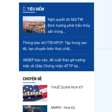
TIÊU ĐIỂM
Nghị quyết 20-NQ/TW:
Định hướng phát triển thủy
sản trong...
Thông báo 407/TB-VPCP: Tập trung cao
độ, tạo chuyển biến thực chất...
VASEP báo cáo, đề xuất tháo gỡ vướng
mắc về Giấy Chứng nhận ATTP tại...
CHUYÊN ĐỀ
THUẾ QUAN HOA KỲ
MMPA - Hoa Kỳ