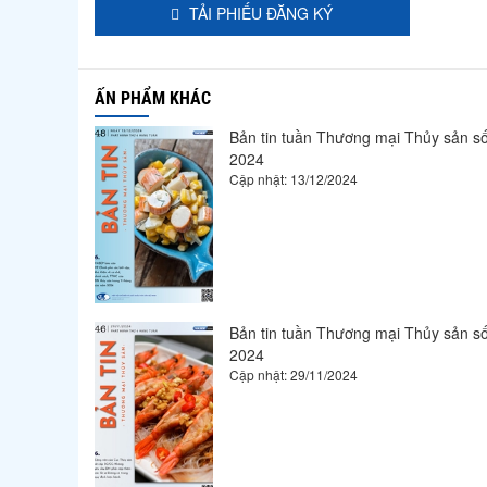
XK tôm c
TẢI PHIẾU ĐĂNG KÝ
Cá tra
Xuất khẩ
ẤN PHẨM KHÁC
Cá ngừ
Tâm sự c
Bản tin tuần Thương mại Thủy sản số
2024
Surimi
Cập nhật: 13/12/2024
Các nhà 
Thức ăn 
Trung Qu
Thị trườn
Mỹ: Doan
Bản tin tuần Thương mại Thủy sản số
2024
Cập nhật: 29/11/2024