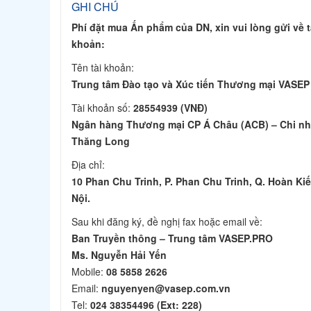
GHI CHÚ
Phí đặt mua Ấn phẩm của DN, xin vui lòng gửi về t
khoản:
Tên tài khoản:
Trung tâm Đào tạo và Xúc tiến Thương mại VASEP
Tài khoản số:
28554939 (VNĐ)
Ngân hàng Thương mại CP Á Châu (ACB) – Chi n
Thăng Long
Địa chỉ:
10 Phan Chu Trinh, P. Phan Chu Trinh, Q. Hoàn Ki
Nội.
Sau khi đăng ký, đề nghị fax hoặc email về:
Ban Truyền thông – Trung tâm VASEP.PRO
Ms. Nguyễn Hải Yến
Mobile:
08 5858 2626
Email:
nguyenyen@vasep.com.vn
Tel:
024 38354496 (Ext: 228)