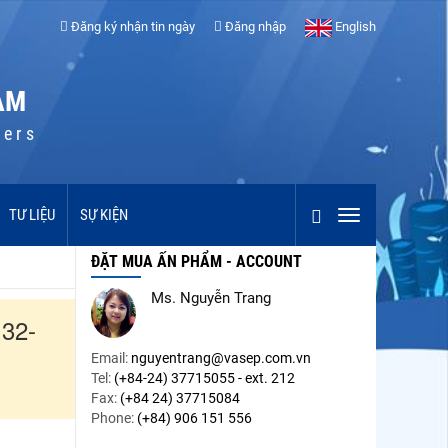
Đăng ký nhận tin ngày
Đăng nhập
English
AM
cers
TƯ LIỆU
SỰ KIỆN
ĐẶT MUA ẤN PHẨM - ACCOUNT
Ms. Nguyễn Trang
32-
Email:
nguyentrang@vasep.com.vn
Tel:
(+84-24) 37715055 - ext. 212
Fax:
(+84 24) 37715084
Phone:
(+84) 906 151 556