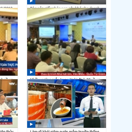
 38/2012
Rào cản giấy phép con gây khó cho doanh
nghiệp
04:18 14/07/2017
nh về an
Nhiều vướng mắc trong Nghị định 38 về an
toàn thực phẩm
13:22 03/07/2017
iệp thủy
Làm rõ khái niệm nước mắm truyền thống