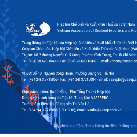
Hiệp hội Chế biến và Xuất khẩu Thuỷ sản Việt Nam
Vietnam Association of Seafood Exporters and Pr
Trang thông tin điện tử của Hiệp hội Chế biến và Xuất khẩu Thủy sản Việ
Cơ quan Chủ quản: Hiệp hội Chế biến và Xuất khẩu Thủy sản Việt Nam (VA
Trụ sở: Số 7 đường Nguyễn Quý Cảnh, Phường Bình Trưng, Tp.Hồ Chí Minh
Tel: (+84) 28.628.10430 - Fax: (+84) 28.628.10437 - Email: vphcm@vasep.c
VPĐD: Số 10, Nguyễn Công Hoan, Phường Giảng Võ, Hà Nội
Tel: (+84 24) 3.7715055 - Fax: (+84 24) 37715084 - Email: vasephn@vasep.
Chịu trách nhiệm: Bà Lê Hằng - Phó Tổng Thư ký Hiệp hội
Đơn vị vận hành trang tin điện tử: Trung tâm VASEP.PRO
Trưởng Ban Biên tập: Bà Nguyễn Thị Vân Hà
Tel: (+84 24) 3.7715055 – (ext.216); email: vanha@vasep.com.vn
Giấy phép hoạt động Trang thông tin điện tử tổng hợp