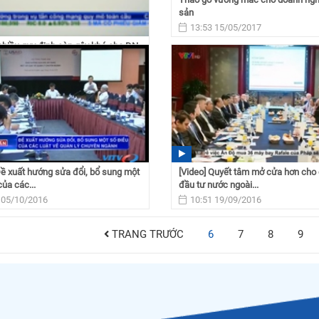
sản
13:53 15/05/2017
hiều quy định còn gây khó cho DN
 15/05/2017
Đề xuất hướng sửa đổi, bổ sung một
[Video] Quyết tâm mở cửa hơn cho
của các...
đầu tư nước ngoài...
 05/10/2016
10:51 19/09/2016
TRANG TRƯỚC
6
7
8
9