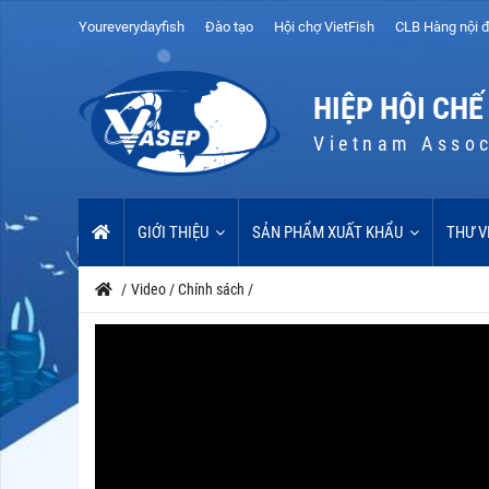
Youreverydayfish
Đào tạo
Hội chợ VietFish
CLB Hàng nội đ
HIỆP HỘI CHẾ
Vietnam Assoc
GIỚI THIỆU
SẢN PHẨM XUẤT KHẨU
THƯ V
/
Video
/
Chính sách
/