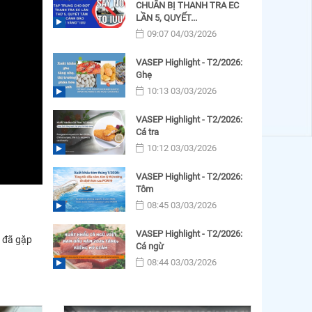
CHUẨN BỊ THANH TRA EC
LẦN 5, QUYẾT...
09:07 04/03/2026
VASEP Highlight - T2/2026:
Ghẹ
10:13 03/03/2026
VASEP Highlight - T2/2026:
Cá tra
10:12 03/03/2026
VASEP Highlight - T2/2026:
Tôm
08:45 03/03/2026
VASEP Highlight - T2/2026:
 đã gặp
Cá ngừ
08:44 03/03/2026