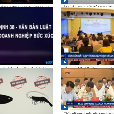
Đối thoại chính sách- Giấy phép con
[Video] Dự thảo sửa đổi Nghị định
về an toàn thực...
 26/07/2017
14:51 20/07/2017
h 38 - Văn bản luật khiến DN bức
Vẫn còn nhiều bất cập trong quy đị
toàn thực phẩm
 07/07/2017
10:27 04/07/2017
Tháo gỡ vướng mắc cho doanh ngh