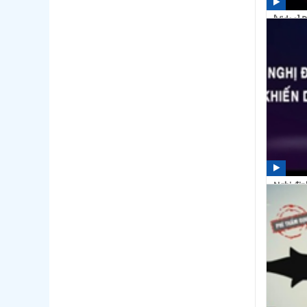
[Video] 
16:31
Nghị địn
xúc
15:32