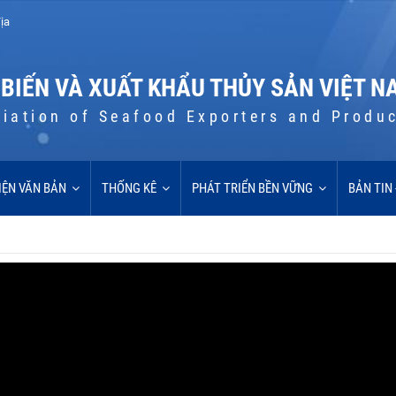
ịa
 BIẾN VÀ XUẤT KHẨU THỦY SẢN VIỆT N
iation of Seafood Exporters and Produ
IỆN VĂN BẢN
THỐNG KÊ
PHÁT TRIỂN BỀN VỮNG
BẢN TIN