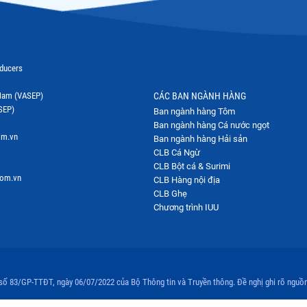
oducers
t Nam (VASEP)
CÁC BAN NGÀNH HÀNG
SEP)
Ban ngành hàng Tôm
Ban ngành hàng Cá nước ngọt
om.vn
Ban ngành hàng Hải sản
CLB Cá Ngừ
CLB Bột cá & Surimi
com.vn
CLB Hàng nội địa
CLB Ghẹ
Chương trình IUU
 số 83/GP-TTĐT, ngày 06/07/2022 của Bộ Thông tin và Truyền thông. Đề nghị ghi rõ nguồn