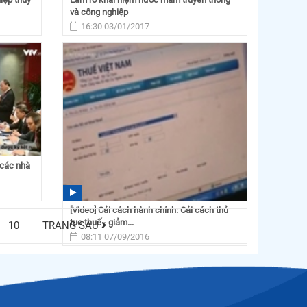
và công nghiệp
16:30 03/01/2017
 các nhà
[Video] Cải cách hành chính: Cải cách thủ
tục thuế - giảm...
10
TRANG SAU
08:11 07/09/2016