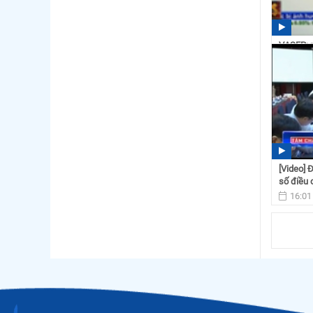
VASEP: n
thủy sản
13:55
[Video] 
số điều 
16:01