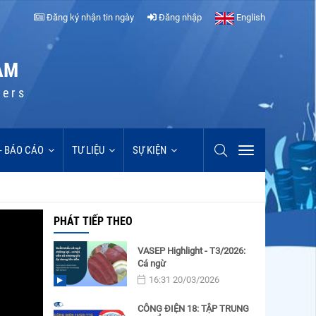
Đăng ký nhận tin ngày
Đăng nhập
English
AM
cers
 - BÁO CÁO
TƯ LIỆU
SỰ KIỆN
PHÁT TIẾP THEO
VASEP Highlight - T3/2026:
Cá ngừ
16:31 20/03/2026
CÔNG ĐIỆN 18: TẬP TRUNG