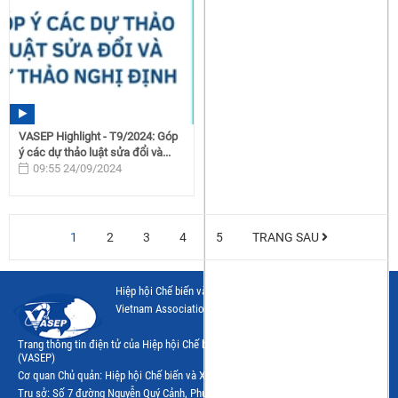
VASEP Highlight - T9/2024: Góp
ý các dự thảo luật sửa đổi và...
09:55 24/09/2024
1
2
3
4
5
TRANG SAU
Hiệp hội Chế biến và Xuất khẩu Thuỷ sản Việt Nam
Vietnam Association of Seafood Exporters and Producers
Trang thông tin điện tử của Hiệp hội Chế biến và Xuất khẩu Thủy sản Việt Nam
(VASEP)
Cơ quan Chủ quản: Hiệp hội Chế biến và Xuất khẩu Thủy sản Việt Nam (VASEP)
Trụ sở: Số 7 đường Nguyễn Quý Cảnh, Phường Bình Trưng, Tp.Hồ Chí Minh