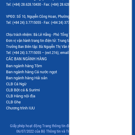
Tel: (+84) 28.628.10430 - Fax: (+84) 28.628.10437 - Email: vphcm@vasep.com.vn
VPĐD: Số 10, Nguyễn Công Hoan, Phường Giảng Võ, Hà Nội
Tel: (+84 24) 3.7715055 - Fax: (+84 24) 37715084 - Email: vasephn@vasep.com.vn
Chịu trách nhiệm: Bà Lê Hằng - Phó Tổng Thư ký Hiệp hội
Đơn vị vận hành trang tin điện tử: Trung tâm VASEP.PRO
Trưởng Ban Biên tập: Bà Nguyễn Thị Vân Hà
Tel: (+84 24) 3.7715055 – (ext.216); email: vanha@vasep.com.vn
CÁC BAN NGÀNH HÀNG
Ban ngành hàng Tôm
Ban ngành hàng Cá nước ngọt
Ban ngành hàng Hải sản
CLB Cá Ngừ
CLB Bột cá & Surimi
CLB Hàng nội địa
CLB Ghẹ
Chương trình IUU
Giấy phép hoạt động Trang thông tin điện tử tổng hợp số 83/GP-TTĐT, ngày
06/07/2022 của Bộ Thông tin và Truyền thông. Đề nghị ghi rõ nguồn