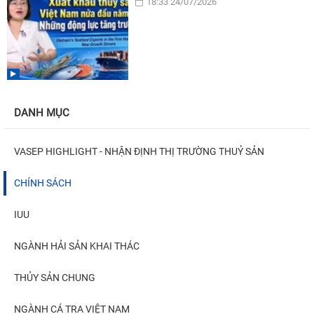
18:33 24/07/2026
DANH MỤC
VASEP HIGHLIGHT - NHẬN ĐỊNH THỊ TRƯỜNG THUỶ SẢN
CHÍNH SÁCH
IUU
NGÀNH HẢI SẢN KHAI THÁC
THỦY SẢN CHUNG
NGÀNH CÁ TRA VIỆT NAM