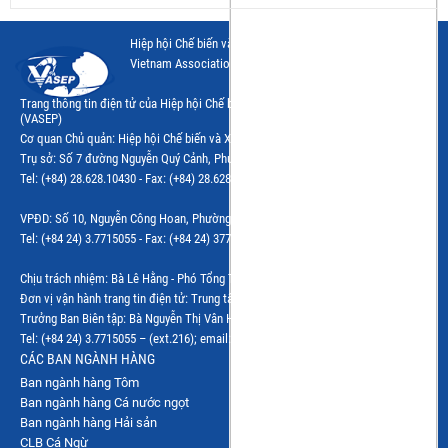
Hiệp hội Chế biến và Xuất khẩu Thuỷ sản Việt Nam
Vietnam Association of Seafood Exporters and Producers
Trang thông tin điện tử của Hiệp hội Chế biến và Xuất khẩu Thủy sản Việt Nam
(VASEP)
Cơ quan Chủ quản: Hiệp hội Chế biến và Xuất khẩu Thủy sản Việt Nam (VASEP)
Trụ sở: Số 7 đường Nguyễn Quý Cảnh, Phường Bình Trưng, Tp.Hồ Chí Minh
Tel: (+84) 28.628.10430 - Fax: (+84) 28.628.10437 - Email: vphcm@vasep.com.vn
VPĐD: Số 10, Nguyễn Công Hoan, Phường Giảng Võ, Hà Nội
Tel: (+84 24) 3.7715055 - Fax: (+84 24) 37715084 - Email: vasephn@vasep.com.vn
Chịu trách nhiệm: Bà Lê Hằng - Phó Tổng Thư ký Hiệp hội
Đơn vị vận hành trang tin điện tử: Trung tâm VASEP.PRO
Trưởng Ban Biên tập: Bà Nguyễn Thị Vân Hà
Tel: (+84 24) 3.7715055 – (ext.216); email: vanha@vasep.com.vn
CÁC BAN NGÀNH HÀNG
Ban ngành hàng Tôm
Ban ngành hàng Cá nước ngọt
Ban ngành hàng Hải sản
CLB Cá Ngừ