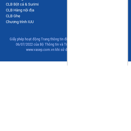
CLB Bột cá & Surimi
CLB Hàng nội địa
CLB Ghẹ
Chương trình IUU
Giấy phép hoạt động Trang thông tin điện tử tổng hợp số 83/GP-TTĐT, ngày
06/07/2022 của Bộ Thông tin và Truyền thông. Đề nghị ghi rõ nguồn
www.vasep.com.vn khi sử dụng thông tin từ trang này.