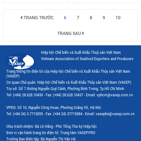
TRANG TRƯỚC
6
7
8
9
10
TRANG SAU
Hiệp hội Chế biến và Xuất khẩu Thuỷ sản Việt Nam
Vietnam Association of Seafood Exporters and Producers
Trang thông tin điện tử của Hiệp hội Chế biến và Xuất khẩu Thủy sản Việt Nam
(VASEP)
Cơ quan Chủ quản: Hiệp hội Chế biến và Xuất khẩu Thủy sản Việt Nam (VASEP)
Trụ sở: Số 7 đường Nguyễn Quý Cảnh, Phường Bình Trưng, Tp.Hồ Chí Minh
Tel: (+84) 28.628.10430 - Fax: (+84) 28.628.10437 - Email: vphcm@vasep.com.vn
VPĐD: Số 10, Nguyễn Công Hoan, Phường Giảng Võ, Hà Nội
Tel: (+84 24) 3.7715055 - Fax: (+84 24) 37715084 - Email: vasephn@vasep.com.vn
Chịu trách nhiệm: Bà Lê Hằng - Phó Tổng Thư ký Hiệp hội
Đơn vị vận hành trang tin điện tử: Trung tâm VASEP.PRO
Trưởng Ban Biên tập: Bà Nguyễn Thị Vân Hà