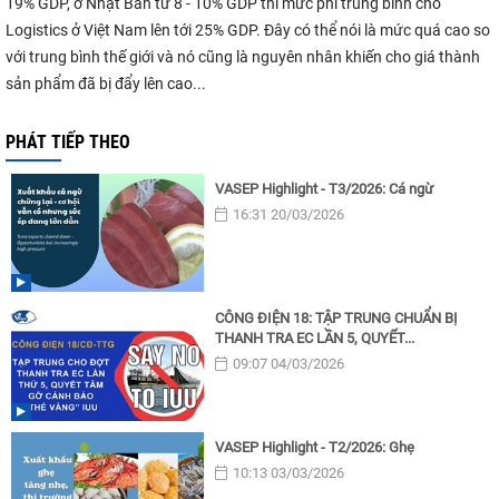
19% GDP, ở Nhật Bản từ 8 - 10% GDP thì mức phí trung bình cho
Logistics ở Việt Nam lên tới 25% GDP. Đây có thể nói là mức quá cao so
với trung bình thế giới và nó cũng là nguyên nhân khiến cho giá thành
sản phẩm đã bị đẩy lên cao...
PHÁT TIẾP THEO
VASEP Highlight - T3/2026: Cá ngừ
16:31 20/03/2026
CÔNG ĐIỆN 18: TẬP TRUNG CHUẨN BỊ
THANH TRA EC LẦN 5, QUYẾT...
09:07 04/03/2026
VASEP Highlight - T2/2026: Ghẹ
10:13 03/03/2026