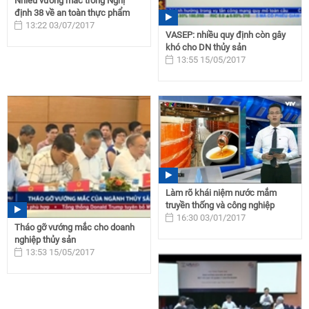
Nhiều vướng mắc trong Nghị
định 38 về an toàn thực phẩm
13:22 03/07/2017
VASEP: nhiều quy định còn gây
khó cho DN thủy sản
13:55 15/05/2017
Làm rõ khái niệm nước mắm
truyền thống và công nghiệp
16:30 03/01/2017
Tháo gỡ vướng mắc cho doanh
nghiệp thủy sản
13:53 15/05/2017