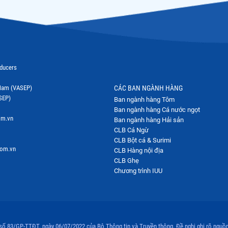
oducers
t Nam (VASEP)
CÁC BAN NGÀNH HÀNG
SEP)
Ban ngành hàng Tôm
Ban ngành hàng Cá nước ngọt
om.vn
Ban ngành hàng Hải sản
CLB Cá Ngừ
CLB Bột cá & Surimi
com.vn
CLB Hàng nội địa
CLB Ghẹ
Chương trình IUU
 số 83/GP-TTĐT, ngày 06/07/2022 của Bộ Thông tin và Truyền thông. Đề nghị ghi rõ nguồn