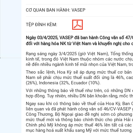
CƠ QUAN BAN HÀNH:
VASEP
TỆP ĐÍNH KÈM:
Ngày 03/4/2025, VASEP đã ban hành Công văn số 47/
đối với hàng hóa NK từ Việt Nam và khuyến nghị cho 
Rạng sáng ngày 3/4/2025 (giờ Việt Nam), Tổng thốn
kinh tế, trong đó Việt Nam thuộc nhóm các nước chị
nề đến nhiều ngành kinh tế mũi nhọn của Việt Nam, tr
Theo sắc lệnh, Hoa Kỳ sẽ áp dụng mức thuế cơ bản 1
Nam sẽ phải chịu mức thuế suất đối ứng là 46%, cao
(26%), Indonesia (32%, Ecuador (10%).
Với những thông báo về thuế như trên, có những DN 
hợp đồng. Tuy nhiên, nhiều DN băn khoăn rằng, mốc thờ
Ngay sau khi có thông báo về thuế của Hoa Kỳ, Ban 
liên quan và đã phát hành công văn số 46/CV-VASEP 
Công Thương, Bộ Ngoại giao đề nghị sớm có phương á
mức thuế mới và thông báo chính thức cho phía Hải 
Chính phủ Mỹ không áp mức thuế 46% lên tất cả các 
mục hàng hoá xuất khẩu sang Mỹ với mức thuế tương 