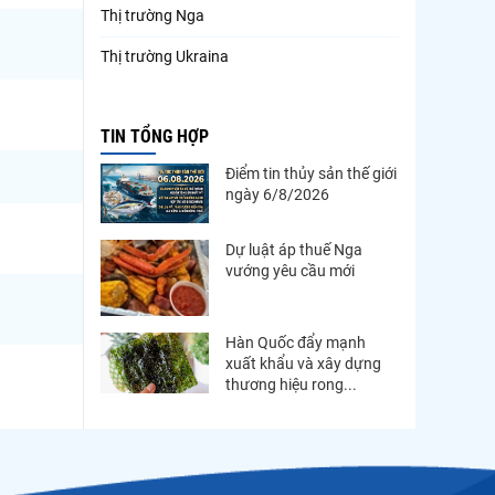
Thị trường Nga
Thị trường Ukraina
Thị trường French Polynesia
TIN TỔNG HỢP
Thị trường Trung Quốc
Điểm tin thủy sản thế giới
Thị trường Papua New Guinea
ngày 6/8/2026
Thị trường New Zealand
Dự luật áp thuế Nga
Thị trường Đài Loan
vướng yêu cầu mới
Thị trường Hàn Quốc
Thị trường Mỹ
Hàn Quốc đẩy mạnh
xuất khẩu và xây dựng
Thị trường EU
thương hiệu rong...
Thị trường Nhật Bản
Thị trường Việt Nam