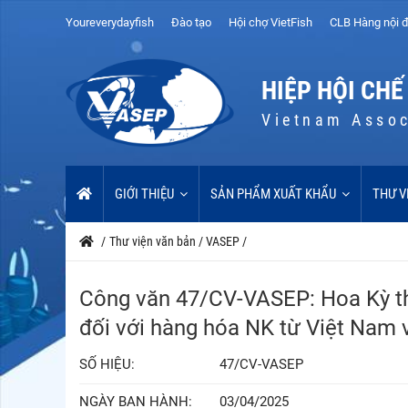
Youreverydayfish
Đào tạo
Hội chợ VietFish
CLB Hàng nội đ
HIỆP HỘI CHẾ
Vietnam Assoc
GIỚI THIỆU
SẢN PHẨM XUẤT KHẨU
THƯ V
/
Thư viện văn bản
/
VASEP
/
Công văn 47/CV-VASEP: Hoa Kỳ th
đối với hàng hóa NK từ Việt Nam 
SỐ HIỆU:
47/CV-VASEP
NGÀY BAN HÀNH:
03/04/2025