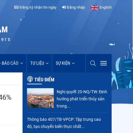
Đăng ký nhận tin ngày
Đăng nhập
English
AM
cers
 - BÁO CÁO
TƯ LIỆU
SỰ KIỆN
TIÊU ĐIỂM
Nghị quyết 20-NQ/TW: Định
 46%
hướng phát triển thủy sản
trong...
Thông báo 407/TB-VPCP: Tập trung cao
độ, tạo chuyển biến thực chất...