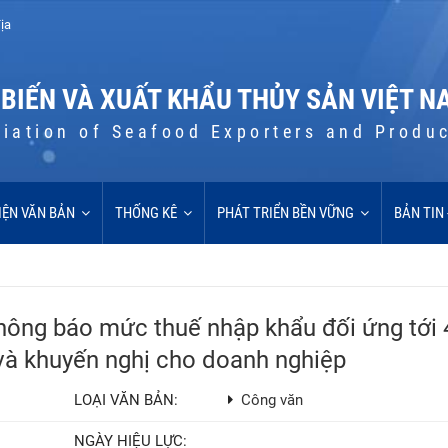
ịa
 BIẾN VÀ XUẤT KHẨU THỦY SẢN VIỆT N
iation of Seafood Exporters and Produ
IỆN VĂN BẢN
THỐNG KÊ
PHÁT TRIỂN BỀN VỮNG
BẢN TIN
ông báo mức thuế nhập khẩu đối ứng tới
và khuyến nghị cho doanh nghiệp
LOẠI VĂN BẢN:
Công văn
NGÀY HIỆU LỰC: