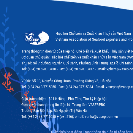
Hiệp hội Chế biến và Xuất khẩu Thuỷ sản Việt Nam
Vietnam Association of Seafood Exporters and Pr
Trang thông tin điện tử của Hiệp hội Chế biến và Xuất khẩu Thủy sản Việ
Cơ quan Chủ quản: Hiệp hội Chế biến và Xuất khẩu Thủy sản Việt Nam (VA
Trụ sở: Số 7 đường Nguyễn Quý Cảnh, Phường Bình Trưng, Tp.Hồ Chí Minh
Tel: (+84) 28.628.10430 - Fax: (+84) 28.628.10437 - Email: vphcm@vasep.c
VPĐD: Số 10, Nguyễn Công Hoan, Phường Giảng Võ, Hà Nội
Tel: (+84 24) 3.7715055 - Fax: (+84 24) 37715084 - Email: vasephn@vasep.
Chịu trách nhiệm: Bà Lê Hằng - Phó Tổng Thư ký Hiệp hội
Đơn vị vận hành trang tin điện tử: Trung tâm VASEP.PRO
Trưởng Ban Biên tập: Bà Nguyễn Thị Vân Hà
Tel: (+84 24) 3.7715055 – (ext.216); email: vanha@vasep.com.vn
Giấy phép hoạt động Trang thông tin điện tử tổng hợp