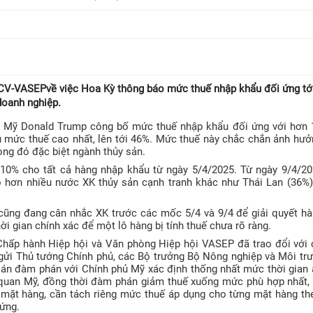
CV-VASEPvề việc Hoa Kỳ thông báo mức thuế nhập khẩu đối ứng tớ
doanh nghiệp.
g Mỹ Donald Trump công bố mức thuế nhập khẩu đối ứng với hơn 
u mức thuế cao nhất, lên tới 46%. Mức thuế này chắc chắn ảnh hư
ong đó đặc biệt ngành thủy sản.
0% cho tất cả hàng nhập khẩu từ ngày 5/4/2025. Từ ngày 9/4/202
 hơn nhiều nước XK thủy sản cạnh tranh khác như Thái Lan (36%)
cũng đang cân nhắc XK trước các mốc 5/4 và 9/4 để giải quyết hà
i gian chính xác để một lô hàng bị tính thuế chưa rõ ràng.
Chấp hành Hiệp hội và Văn phòng Hiệp hội VASEP đã trao đổi với 
gửi Thủ tướng Chính phủ, các Bộ trưởng Bộ Nông nghiệp và Môi tr
n đàm phán với Chính phủ Mỹ xác định thống nhất mức thời gian 
quan Mỹ, đồng thời đàm phán giảm thuế xuống mức phù hợp nhất, 
mặt hàng, cần tách riêng mức thuế áp dụng cho từng mặt hàng th
ứng.