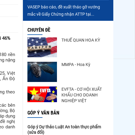
VASEP báo cáo, đề xuất tháo gỡ vướng
mắc về Giấy Chứng nhận ATTP tại...
CHUYÊN ĐỀ
i 46%
THUẾ QUAN HOA KỲ
180 nền
ởng nặng
MMPA - Hoa Kỳ
5, Việt
, Ấn Độ
EVFTA - CƠ HỘI XUẤT
ng theo
KHẨU CHO DOANH
NGHIỆP VIỆT
các bên
ường, Bộ
GÓP Ý VĂN BẢN
áp dụng
đề nghị
Góp ý Dự thảo Luật An toàn thực phẩm
eo danh
(sửa đổi)