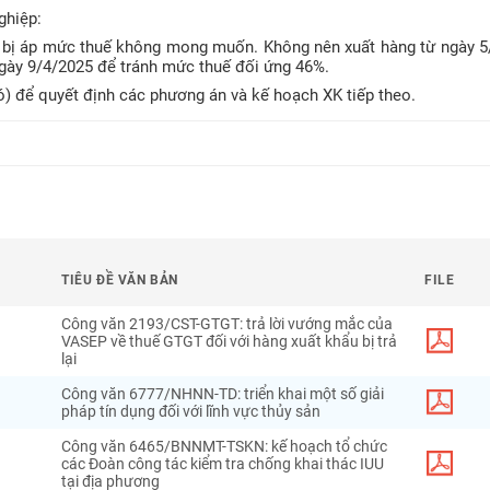
ghiệp:
nh bị áp mức thuế không mong muốn. Không nên xuất hàng từ ngày 
ngày 9/4/2025 để tránh mức thuế đối ứng 46%.
) để quyết định các phương án và kế hoạch XK tiếp theo.
TIÊU ĐỀ VĂN BẢN
FILE
Công văn 2193/CST-GTGT: trả lời vướng mắc của
VASEP về thuế GTGT đối với hàng xuất khẩu bị trả
lại
Công văn 6777/NHNN-TD: triển khai một số giải
pháp tín dụng đối với lĩnh vực thủy sản
Công văn 6465/BNNMT-TSKN: kế hoạch tổ chức
các Đoàn công tác kiểm tra chống khai thác IUU
tại địa phương