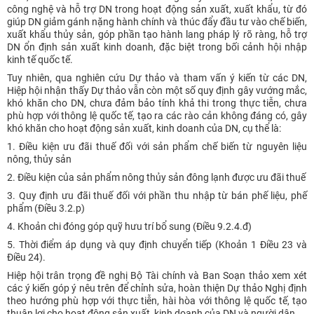
công nghệ và hỗ trợ DN trong hoạt động sản xuất, xuất khẩu, từ đó
giúp DN giảm gánh nặng hành chính và thúc đẩy đầu tư vào chế biến,
xuất khẩu thủy sản, góp phần tạo hành lang pháp lý rõ ràng, hỗ trợ
DN ổn định sản xuất kinh doanh, đặc biệt trong bối cảnh hội nhập
kinh tế quốc tế.
Tuy nhiên, qua nghiên cứu Dự thảo và tham vấn ý kiến từ các DN,
Hiệp hội nhận thấy Dự thảo vẫn còn một số quy định gây vướng mắc,
khó khăn cho DN, chưa đảm bảo tính khả thi trong thực tiễn, chưa
phù hợp với thông lệ quốc tế, tạo ra các rào cản không đáng có, gây
khó khăn cho hoạt động sản xuất, kinh doanh của DN, cụ thể là:
1. Điều kiện ưu đãi thuế đối với sản phẩm chế biến từ nguyên liệu
nông, thủy sản
2. Điều kiện của sản phẩm nông thủy sản đông lạnh được ưu đãi thuế
3. Quy định ưu đãi thuế đối với phần thu nhập từ bán phế liệu, phế
phẩm (Điều 3.2.p)
4. Khoản chi đóng góp quỹ hưu trí bổ sung (Điều 9.2.4.đ)
5. Thời điểm áp dụng và quy định chuyển tiếp (Khoản 1 Điều 23 và
Điều 24).
Hiệp hội trân trọng đề nghị Bộ Tài chính và Ban Soạn thảo xem xét
các ý kiến góp ý nêu trên để chỉnh sửa, hoàn thiện Dự thảo Nghị định
theo hướng phù hợp với thực tiễn, hài hòa với thông lệ quốc tế, tạo
thuận lợi cho hoạt động sản xuất, kinh doanh của DN và người dân.