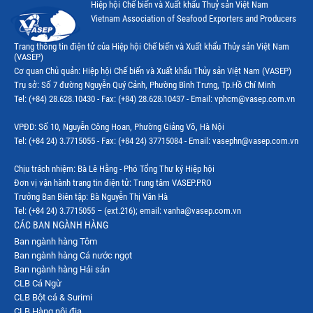
Hiệp hội Chế biến và Xuất khẩu Thuỷ sản Việt Nam
Vietnam Association of Seafood Exporters and Producers
Trang thông tin điện tử của Hiệp hội Chế biến và Xuất khẩu Thủy sản Việt Nam
(VASEP)
Cơ quan Chủ quản: Hiệp hội Chế biến và Xuất khẩu Thủy sản Việt Nam (VASEP)
Trụ sở: Số 7 đường Nguyễn Quý Cảnh, Phường Bình Trưng, Tp.Hồ Chí Minh
Tel: (+84) 28.628.10430 - Fax: (+84) 28.628.10437 - Email: vphcm@vasep.com.vn
VPĐD: Số 10, Nguyễn Công Hoan, Phường Giảng Võ, Hà Nội
Tel: (+84 24) 3.7715055 - Fax: (+84 24) 37715084 - Email: vasephn@vasep.com.vn
Chịu trách nhiệm: Bà Lê Hằng - Phó Tổng Thư ký Hiệp hội
Đơn vị vận hành trang tin điện tử: Trung tâm VASEP.PRO
Trưởng Ban Biên tập: Bà Nguyễn Thị Vân Hà
Tel: (+84 24) 3.7715055 – (ext.216); email: vanha@vasep.com.vn
CÁC BAN NGÀNH HÀNG
Ban ngành hàng Tôm
Ban ngành hàng Cá nước ngọt
Ban ngành hàng Hải sản
CLB Cá Ngừ
CLB Bột cá & Surimi
CLB Hàng nội địa