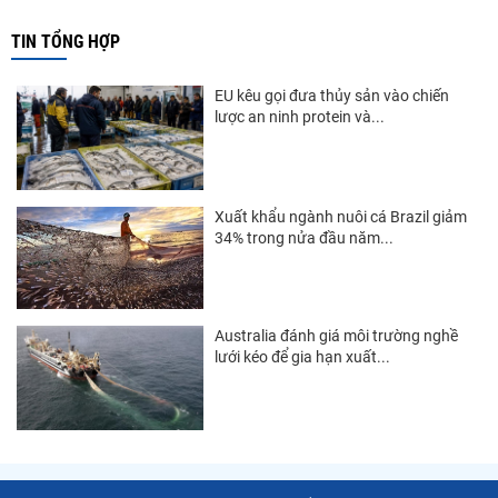
Thị trường Trung Quốc
TIN TỔNG HỢP
Thị trường Papua New Guinea
EU kêu gọi đưa thủy sản vào chiến
Thị trường New Zealand
lược an ninh protein và...
Thị trường Đài Loan
Thị trường Hàn Quốc
Xuất khẩu ngành nuôi cá Brazil giảm
34% trong nửa đầu năm...
Thị trường Mỹ
Thị trường EU
Thị trường Nhật Bản
Australia đánh giá môi trường nghề
lưới kéo để gia hạn xuất...
Thị trường Việt Nam