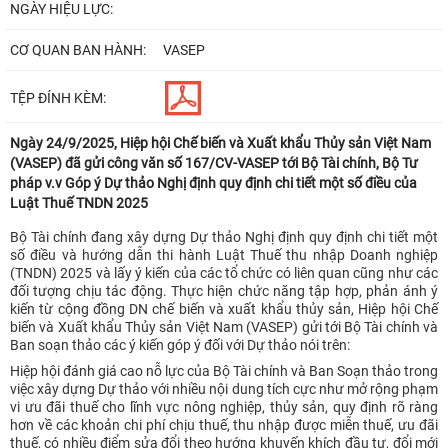
NGÀY HIỆU LỰC:
CƠ QUAN BAN HÀNH:
VASEP
TỆP ĐÍNH KÈM:
Ngày 24/9/2025, Hiệp hội Chế biến và Xuất khẩu Thủy sản Việt Nam
(VASEP) đã gửi công văn số 167/CV-VASEP tới Bộ Tài chính, Bộ Tư
pháp v.v Góp ý Dự thảo Nghị định quy định chi tiết một số điều của
Luật Thuế TNDN 2025
Bộ Tài chính đang xây dựng Dự thảo Nghị định quy định chi tiết một
số điều và hướng dẫn thi hành Luật Thuế thu nhập Doanh nghiệp
(TNDN) 2025 và lấy ý kiến của các tổ chức có liên quan cũng như các
đối tượng chịu tác động. Thực hiện chức năng tập hợp, phản ánh ý
kiến từ cộng đồng DN chế biến và xuất khẩu thủy sản, Hiệp hội Chế
biến và Xuất khẩu Thủy sản Việt Nam (VASEP) gửi tới Bộ Tài chính và
Ban soạn thảo các ý kiến góp ý đối với Dự thảo nói trên:
Hiệp hội đánh giá cao nỗ lực của Bộ Tài chính và Ban Soạn thảo trong
việc xây dựng Dự thảo với nhiều nội dung tích cực như mở rộng phạm
vi ưu đãi thuế cho lĩnh vực nông nghiệp, thủy sản, quy định rõ ràng
hơn về các khoản chi phí chịu thuế, thu nhập được miễn thuế, ưu đãi
thuế, có nhiều điểm sửa đổi theo hướng khuyến khích đầu tư, đổi mới