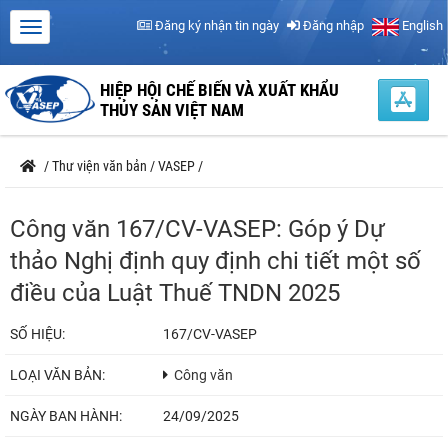
Đăng ký nhận tin ngày
Đăng nhập
English
HIỆP HỘI CHẾ BIẾN VÀ XUẤT KHẨU
THỦY SẢN VIỆT NAM
/
Thư viện văn bản
/
VASEP
/
Công văn 167/CV-VASEP: Góp ý Dự
thảo Nghị định quy định chi tiết một số
điều của Luật Thuế TNDN 2025
SỐ HIỆU:
167/CV-VASEP
LOẠI VĂN BẢN:
Công văn
NGÀY BAN HÀNH:
24/09/2025