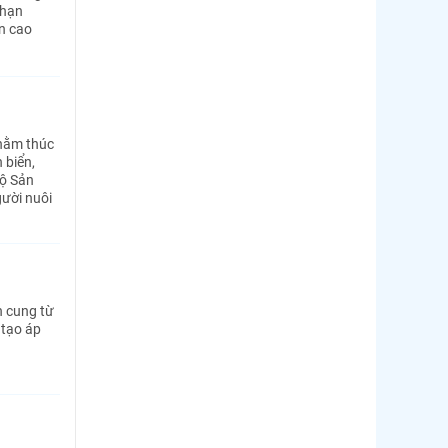
 hạn
on cao
nhằm thúc
 biển,
Bộ Sản
gười nuôi
n cung từ
 tạo áp