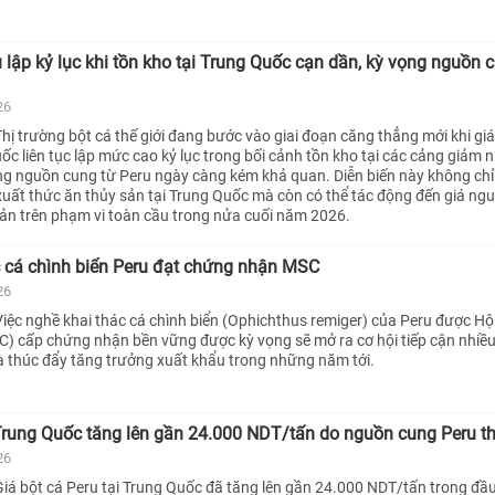
u lập kỷ lục khi tồn kho tại Trung Quốc cạn dần, kỳ vọng nguồn 
26
hị trường bột cá thế giới đang bước vào giai đoạn căng thẳng mới khi giá
ốc liên tục lập mức cao kỷ lục trong bối cảnh tồn kho tại các cảng giảm 
ng nguồn cung từ Peru ngày càng kém khả quan. Diễn biến này không chỉ
 xuất thức ăn thủy sản tại Trung Quốc mà còn có thể tác động đến giá ngu
sản trên phạm vi toàn cầu trong nửa cuối năm 2026.
c cá chình biển Peru đạt chứng nhận MSC
26
iệc nghề khai thác cá chình biển (Ophichthus remiger) của Peru được Hộ
C) cấp chứng nhận bền vững được kỳ vọng sẽ mở ra cơ hội tiếp cận nhiều
à thúc đẩy tăng trưởng xuất khẩu trong những năm tới.
 Trung Quốc tăng lên gần 24.000 NDT/tấn do nguồn cung Peru th
26
iá bột cá Peru tại Trung Quốc đã tăng lên gần 24.000 NDT/tấn trong đầ