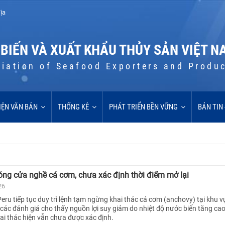
ịa
 BIẾN VÀ XUẤT KHẨU THỦY SẢN VIỆT N
iation of Seafood Exporters and Produ
IỆN VĂN BẢN
THỐNG KÊ
PHÁT TRIỂN BỀN VỮNG
BẢN TIN
đóng cửa nghề cá cơm, chưa xác định thời điểm mở lại
26
eru tiếp tục duy trì lệnh tạm ngừng khai thác cá cơm (anchovy) tại khu 
 các đánh giá cho thấy nguồn lợi suy giảm do nhiệt độ nước biển tăng cao
hai thác hiện vẫn chưa được xác định.