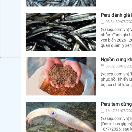
Peru đánh giá 
08:34 30/07/20
(vasep.com.vn) V
nhằm đánh giá tì
ven biển 2026–20
quan quản lý xem
Nguồn cung kha
08:32 30/07/20
(vasep.com.vn) T
phục hồi, khiến 
bột cá chất lượng
Peru tạm dừng
16:47 31/07/20
(vasep.com.vn) B
(Dosidicus gigas
18/7/2026, sau 