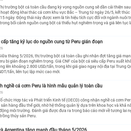
hị trường bột cá toàn cầu đang kỳ vọng nguồn cung sẽ dần cải thiện sau
ại hoạt động khai thác cá cơm khu vực Bắc – Trung từ ngày 26/5, kết thúc
15 ngày. Động thái này được xem là tín hiệu tích cực đối với ngành nuôi 
 trong bối cảnh nguồn cung bột cá thiếu hụt nghiêm trọng và giá liên tục 
u cấp tăng kỷ lục do nguồn cung từ Peru gián đoạn
26
iữa tháng 5/2026, thị trường bột cá toàn cầu ghi nhận đợt tăng giá mạn
ru bị gián đoạn nghiêm trọng. Giá CNF của bột cá siêu cấp Peru xuất kh
ng lên khoảng 2.800 USD/tấn, trong khi giá giao ngay nội địa tại Trung Q
T/tấn, liên tục lập mức cao mới.
h nghề cá cơm Peru là hình mẫu quản lý toàn cầu
26
ổ chức Hợp tác và Phát triển Kinh tế (OECD) công nhận nghề cá cơm Per
y sản hàng đầu thế giới, nhờ hệ thống quản lý dựa trên khoa học và khả n
 động môi trường. Đánh giá được đưa ra trong báo cáo mới về tương lai 
 trồng thủy sản Peru.
và Argentina tăng mạnh đầu tháng 5/2026