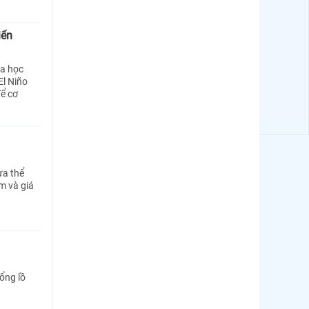
iển
oa học
El Niño
để cơ
ưa thể
m và giá
ổng lồ