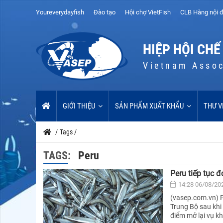
Youreverydayfish
Đào tạo
Hội chợ VietFish
CLB Hàng nội đ
HIỆP HỘI CHẾ
Vietnam Assoc
GIỚI THIỆU
SẢN PHẨM XUẤT KHẨU
THƯ V
/
Tags
/
TAGS:
Peru
Peru tiếp tục 
14:28 06/08/20
(vasep.com.vn) P
Trung Bộ sau khi
điểm mở lại vụ k