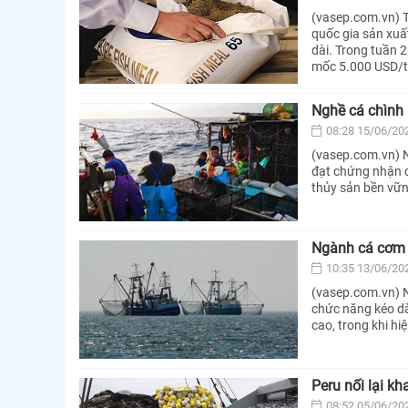
(vasep.com.vn) Th
quốc gia sản xuất
dài. Trong tuần 2
mốc 5.000 USD/tấ
Nghề cá chình
08:28 15/06/20
(vasep.com.vn) N
đạt chứng nhận c
thủy sản bền vữn
Ngành cá cơm P
10:35 13/06/20
(vasep.com.vn) N
chức năng kéo dà
cao, trong khi hi
Peru nối lại kh
08:52 05/06/20