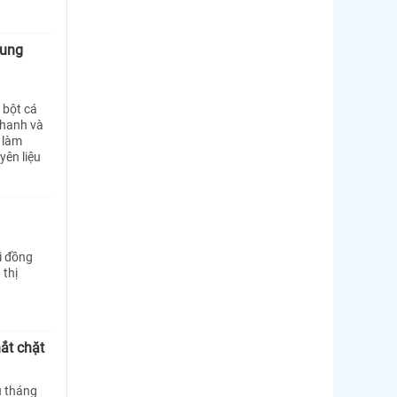
cung
 bột cá
nhanh và
 làm
yên liệu
i đồng
 thị
ắt chặt
u tháng