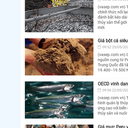
(vasep.com.vn) T
chính thức nối l
đánh bắt kéo dài 
thủy sản thế giới
mới.
Giá bột cá siê
09:52 25/05/20
(vasep.com.vn) G
nguồn cung từ Pe
Trung Quốc đã tă
19.400–19.500 ND
OECD vinh dan
09:54 22/05/20
(vasep.com.vn) T
hình quản lý thủ
ứng cao với biến
thủy sản và nuôi
Giá mực Peru 