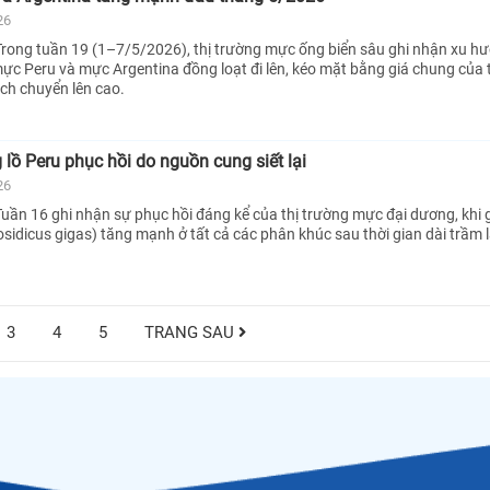
26
rong tuần 19 (1–7/5/2026), thị trường mực ống biển sâu ghi nhận xu h
 mực Peru và mực Argentina đồng loạt đi lên, kéo mặt bằng giá chung của 
ịch chuyển lên cao.
lồ Peru phục hồi do nguồn cung siết lại
26
uần 16 ghi nhận sự phục hồi đáng kể của thị trường mực đại dương, khi 
osidicus gigas) tăng mạnh ở tất cả các phân khúc sau thời gian dài trầm 
3
4
5
TRANG SAU