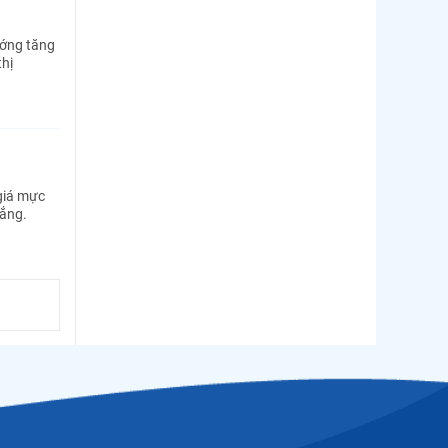
ướng tăng
thị
giá mực
lắng.