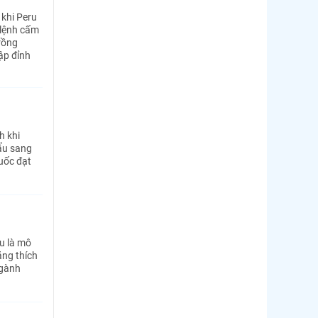
 khi Peru
 lệnh cấm
trồng
lập đỉnh
h khi
ẩu sang
uốc đạt
u là mô
ăng thích
ngành