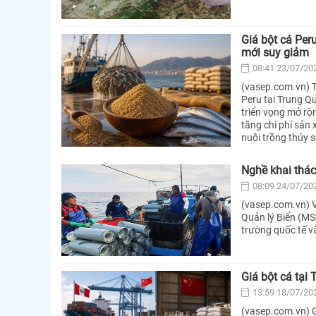
Giá bột cá Per
mới suy giảm
08:41 23/07/20
(vasep.com.vn) T
Peru tại Trung Qu
triển vọng mở rộ
tăng chi phí sản
nuôi trồng thủy 
Nghề khai thá
08:09 24/07/20
(vasep.com.vn) V
Quản lý Biển (MS
trường quốc tế v
Giá bột cá tại
13:59 18/07/20
(vasep.com.vn) G