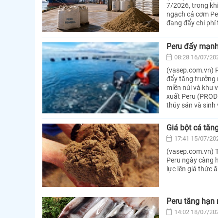
7/2026, trong k
ngạch cá cơm Per
đang đẩy chi phí 
Peru đẩy mạnh
08:28 16/07/20
(vasep.com.vn) P
đẩy tăng trưởng 
miền núi và khu
xuất Peru (PRODU
thủy sản và sinh 
Giá bột cá tăn
17:41 15/07/20
(vasep.com.vn) T
Peru ngày càng h
lực lên giá thức 
Peru tăng hạn 
14:02 18/07/20