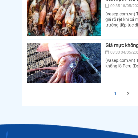
09:35 18/05/20
(vasep.com.vn) T
giá rõ rệt khi cả
trường tiếp tục d
Giá mực khổng 
08:33 04/05/20
(vasep.com.vn) T
khổng lồ Peru (D
1
2