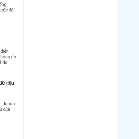
 ống
rước đó.
 diễn
 chung ổn
á do
dữ liệu
nh doanh
ệu của