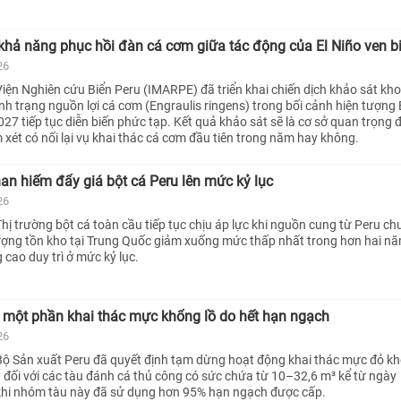
khả năng phục hồi đàn cá cơm giữa tác động của El Niño ven b
26
iện Nghiên cứu Biển Peru (IMARPE) đã triển khai chiến dịch khảo sát kh
nh trạng nguồn lợi cá cơm (Engraulis ringens) trong bối cảnh hiện tượng 
27 tiếp tục diễn biến phức tạp. Kết quả khảo sát sẽ là cơ sở quan trọng 
 xét có nối lại vụ khai thác cá cơm đầu tiên trong năm hay không.
n hiếm đẩy giá bột cá Peru lên mức kỷ lục
26
hị trường bột cá toàn cầu tiếp tục chịu áp lực khi nguồn cung từ Peru ch
lượng tồn kho tại Trung Quốc giảm xuống mức thấp nhất trong hơn hai nă
 cao duy trì ở mức kỷ lục.
 một phần khai thác mực khổng lồ do hết hạn ngạch
26
ộ Sản xuất Peru đã quyết định tạm dừng hoạt động khai thác mực đỏ kh
) đối với các tàu đánh cá thủ công có sức chứa từ 10–32,6 m³ kể từ ngày
khi nhóm tàu này đã sử dụng hơn 95% hạn ngạch được cấp.