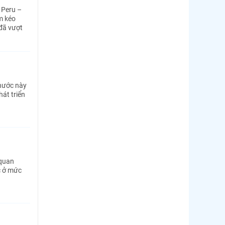
 Peru –
m kéo
 đã vượt
 nước này
át triển
 quan
c ở mức