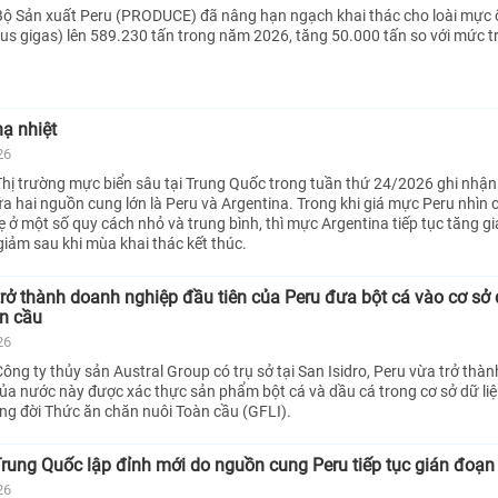
Bộ Sản xuất Peru (PRODUCE) đã nâng hạn ngạch khai thác cho loài mực
cus gigas) lên 589.230 tấn trong năm 2026, tăng 50.000 tấn so với mức t
ạ nhiệt
26
hị trường mực biển sâu tại Trung Quốc trong tuần thứ 24/2026 ghi nhận
iữa hai nguồn cung lớn là Peru và Argentina. Trong khi giá mực Peru nhìn
ẹ ở một số quy cách nhỏ và trung bình, thì mực Argentina tiếp tục tăng gi
iảm sau khi mùa khai thác kết thúc.
trở thành doanh nghiệp đầu tiên của Peru đưa bột cá vào cơ sở 
àn cầu
26
ông ty thủy sản Austral Group có trụ sở tại San Isidro, Peru vừa trở thà
của nước này được xác thực sản phẩm bột cá và dầu cá trong cơ sở dữ li
ng đời Thức ăn chăn nuôi Toàn cầu (GFLI).
 Trung Quốc lập đỉnh mới do nguồn cung Peru tiếp tục gián đoạn
26