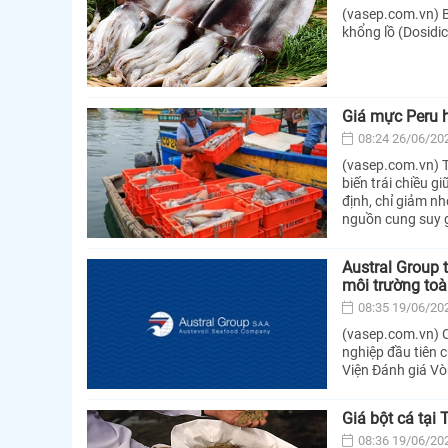
(vasep.com.vn) 
khổng lồ (Dosidi
Giá mực Peru h
08:24 26/06/20
(vasep.com.vn) T
biến trái chiều g
định, chỉ giảm nh
nguồn cung suy g
Austral Group 
môi trường to
08:35 19/06/20
(vasep.com.vn) C
nghiệp đầu tiên 
Viện Đánh giá Vò
Giá bột cá tại
08:36 19/06/20