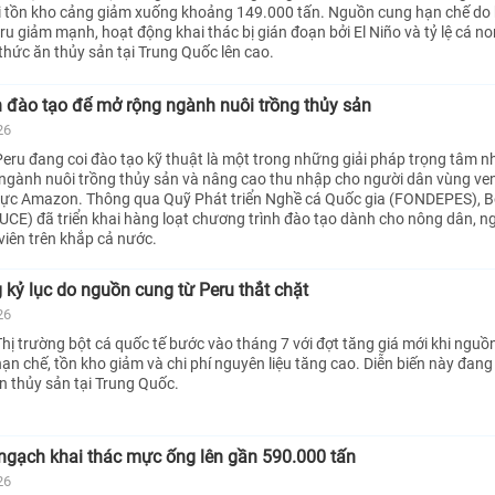
hi tồn kho cảng giảm xuống khoảng 149.000 tấn. Nguồn cung hạn chế do
u giảm mạnh, hoạt động khai thác bị gián đoạn bởi El Niño và tỷ lệ cá n
thức ăn thủy sản tại Trung Quốc lên cao.
 đào tạo để mở rộng ngành nuôi trồng thủy sản
26
eru đang coi đào tạo kỹ thuật là một trong những giải pháp trọng tâm 
ngành nuôi trồng thủy sản và nâng cao thu nhập cho người dân vùng ven
 vực Amazon. Thông qua Quỹ Phát triển Nghề cá Quốc gia (FONDEPES), 
CE) đã triển khai hàng loạt chương trình đào tạo dành cho nông dân, n
viên trên khắp cả nước.
g kỷ lục do nguồn cung từ Peru thắt chặt
26
hị trường bột cá quốc tế bước vào tháng 7 với đợt tăng giá mới khi nguồ
ạn chế, tồn kho giảm và chi phí nguyên liệu tăng cao. Diễn biến này đang
ăn thủy sản tại Trung Quốc.
ngạch khai thác mực ống lên gần 590.000 tấn
26