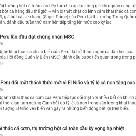
ị trường bột cá toàn cầu tiếp tục chịu áp lực tăng giá khi nguồn cung từ
 bột cá hàng đầu thế giới – vẫn bị thắt chặt do lệnh cấm khai thác cá cơ
3, giá bột cá siêu hạng (Super Prime) của Peru tại thị trường Trung Quốc
n, đánh dấu tuần thứ năm liên tiếp tăng lên mức cao kỷ lục.
 Peru lần đầu đạt chứng nhận MSC
26
ghề khai thác cá chình biển của Peru đã trở thành nghề cá đầu tiên của
ủa Hội đồng Quản lý Biển (MSC), đánh dấu bước tiến quan trọng trong ph
g.
eru đối mặt thách thức mới vì El Niño và tỷ lệ cá non tăng cao
26
gành khai thác cá cơm của Peru tiếp tục đối mặt với nhiều bất ổn khi cơ
i thời gian tạm ngừng đánh bắt do tỷ lệ cá non trong sản lượng khai thá
ện tượng El Niño ven biển vẫn gây ra những biến động bất lợi trên biển.
ai thác cá cơm, thị trường bột cá toàn cầu kỳ vọng hạ nhiệt
26