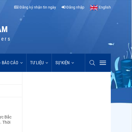
Đăng ký nhận tin ngày
Đăng nhập
English
AM
cers
 - BÁO CÁO
TƯ LIỆU
SỰ KIỆN
vực Bắc
. Thời