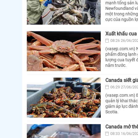
mạnh tổng sản lư
Newfoundland và 
một trong những 
cực của nguồn lợi
Xuất khẩu cua
08:26 26/06/20
(vasep.com.vn) N
phẩm đông lạnh 
lượng cua tuyết 
năm trước.
Canada siết gi
06:29 27/06/20
(vasep.com.vn) B
quản lý khai thá
giảm áp lực đánh
Scotia.
Canada mở thêm
08:33 16/06/20