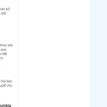
phân bổ
 chế
 thủy sản
 que,
ắc Mỹ.
’s.
 hội Sản
uyết cho
olumbia