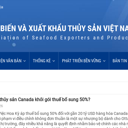
ịa
 BIẾN VÀ XUẤT KHẨU THỦY SẢN VIỆT N
iation of Seafood Exporters and Produ
IỆN VĂN BẢN
THỐNG KÊ
PHÁT TRIỂN BỀN VỮNG
BẢN TIN
 thủy sản Canada khỏi gói thuế bổ sung 50%?
26
Việc Hoa Kỳ áp thuế bổ sung 50% đối với gần 20 tỷ USD hàng hóa Canad
ỏi phạm vi điều chỉnh không đơn thuần là một sự nhượng bộ dành cho Ot
 thị trường, đây nhiều khả năng là quyết định nhằm bảo vệ chính các nhà