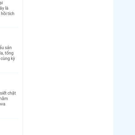
ại
ây là
hồi tích
ẩu sản
a, tổng
 cùng kỳ
siết chặt
nhằm
ova