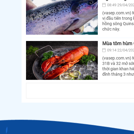
08:49 29/04/20
(vasep.com.vn) M
vị đầu tiên tron
hồng sông Quins
chức này.
Mùa tôm hùm C
09:14 22/04/20
(vasep.com.vn) 
31B và 32 mở sớm
thời gian khan h
đỉnh tháng 3 như