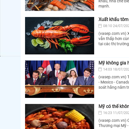
khẩu, nhà chế bi
mạnh.
Xuất khẩu tôm
08:10 24/07/20
(vasep.com.vn) 
vẫn thấp hơn cùn
tại các thị trườn
Mỹ không gia
14:03 18/07/20
(vasep.com.vn) 
- Mexico - Canad
soát hằng năm tro
Mỹ có thể khô
16:23 11/07/20
(vasep.com.vn) C
Thương mại Mỹ - 