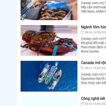
(vasep.com.vn) 
tiếp cận mới hoặc
Việt Nam, nhằm t
Ngành tôm hù
08:34 19/06/20
(vasep.com.vn) 
khi phải đối mặt 
theo nhận định c
Nova Scotia.
Canada mở rộng
08:31 15/06/20
(vasep.com.vn) C
Operation North 
thác thủy sản bấ
Công nghệ xét
08:33 19/06/20