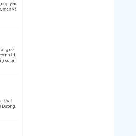
ược quyền
, Oman và
từng có
hính trị,
ụ sở tại
g khai
nh Dương.