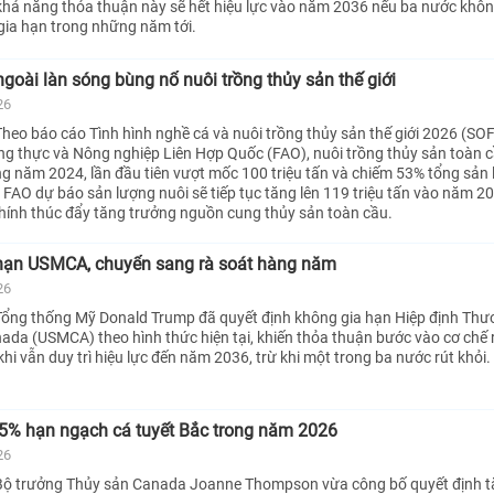
 khả năng thỏa thuận này sẽ hết hiệu lực vào năm 2036 nếu ba nước khôn
gia hạn trong những năm tới.
oài làn sóng bùng nổ nuôi trồng thủy sản thế giới
26
heo báo cáo Tình hình nghề cá và nuôi trồng thủy sản thế giới 2026 (SO
g thực và Nông nghiệp Liên Hợp Quốc (FAO), nuôi trồng thủy sản toàn c
ong năm 2024, lần đầu tiên vượt mốc 100 triệu tấn và chiếm 53% tổng sản
. FAO dự báo sản lượng nuôi sẽ tiếp tục tăng lên 119 triệu tấn vào năm 20
hính thúc đẩy tăng trưởng nguồn cung thủy sản toàn cầu.
hạn USMCA, chuyển sang rà soát hàng năm
26
Tổng thống Mỹ Donald Trump đã quyết định không gia hạn Hiệp định Thư
nada (USMCA) theo hình thức hiện tại, khiến thỏa thuận bước vào cơ chế 
i vẫn duy trì hiệu lực đến năm 2036, trừ khi một trong ba nước rút khỏi.
5% hạn ngạch cá tuyết Bắc trong năm 2026
26
Bộ trưởng Thủy sản Canada Joanne Thompson vừa công bố quyết định 