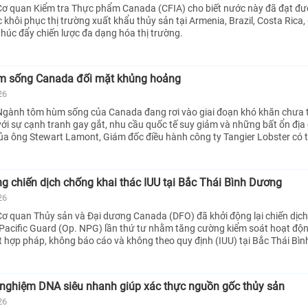
Cơ quan Kiểm tra Thực phẩm Canada (CFIA) cho biết nước này đã đạt đ
 khôi phục thị trường xuất khẩu thủy sản tại Armenia, Brazil, Costa Rica
húc đẩy chiến lược đa dạng hóa thị trường.
m sống Canada đối mặt khủng hoảng
26
Ngành tôm hùm sống của Canada đang rơi vào giai đoạn khó khăn chưa 
với sự cạnh tranh gay gắt, nhu cầu quốc tế suy giảm và những bất ổn địa c
ủa ông Stewart Lamont, Giám đốc điều hành công ty Tangier Lobster có tr
 chiến dịch chống khai thác IUU tại Bắc Thái Bình Dương
26
ơ quan Thủy sản và Đại dương Canada (DFO) đã khởi động lại chiến dịch
Pacific Guard (Op. NPG) lần thứ tư nhằm tăng cường kiểm soát hoạt độn
t hợp pháp, không báo cáo và không theo quy định (IUU) tại Bắc Thái Bì
 nghiệm DNA siêu nhanh giúp xác thực nguồn gốc thủy sản
26