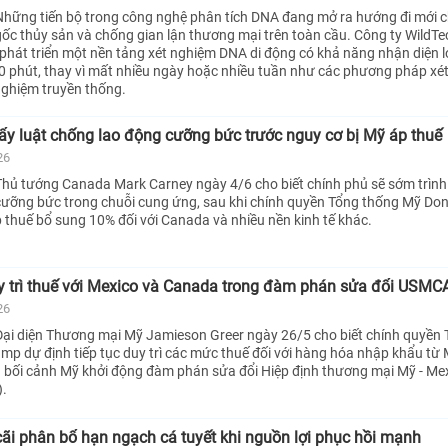
hững tiến bộ trong công nghệ phân tích DNA đang mở ra hướng đi mới c
ốc thủy sản và chống gian lận thương mại trên toàn cầu. Công ty Wild
hát triển một nền tảng xét nghiệm DNA di động có khả năng nhận diện lo
 phút, thay vì mất nhiều ngày hoặc nhiều tuần như các phương pháp xé
nghiệm truyền thống.
y luật chống lao động cưỡng bức trước nguy cơ bị Mỹ áp thuế
26
hủ tướng Canada Mark Carney ngày 4/6 cho biết chính phủ sẽ sớm trình
cưỡng bức trong chuỗi cung ứng, sau khi chính quyền Tổng thống Mỹ Do
 thuế bổ sung 10% đối với Canada và nhiều nền kinh tế khác.
y trì thuế với Mexico và Canada trong đàm phán sửa đổi USMC
26
ại diện Thương mại Mỹ Jamieson Greer ngày 26/5 cho biết chính quyền
mp dự định tiếp tục duy trì các mức thuế đối với hàng hóa nhập khẩu từ
 bối cảnh Mỹ khởi động đàm phán sửa đổi Hiệp định thương mại Mỹ - Mex
.
ãi phân bổ hạn ngạch cá tuyết khi nguồn lợi phục hồi mạnh