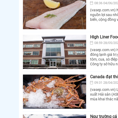
08:36 04/06/20
(vasep.com.vn) N
nguồn lợi sau nh
biến, cộng đồng v
High Liner Food
08:59 28/05/20
(vasep.com.vn) H
đông lạnh giá trị 
tôm, cua, sò điệp
Công ty sở hữu n
Canada đạt thỏ
09:31 28/04/20
(vasep.com.vn) 
xuất Hải sản (AS
mùa khai thác nă
Ngư trường cá 