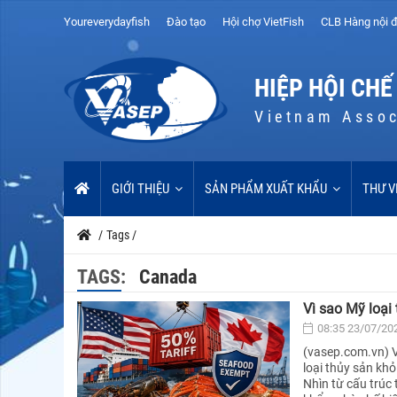
Youreverydayfish
Đào tạo
Hội chợ VietFish
CLB Hàng nội đ
HIỆP HỘI CHẾ
Vietnam Assoc
GIỚI THIỆU
SẢN PHẨM XUẤT KHẨU
THƯ V
/
Tags
/
TAGS:
Canada
Vì sao Mỹ loại
08:35 23/07/20
(vasep.com.vn) 
loại thủy sản kh
Nhìn từ cấu trúc