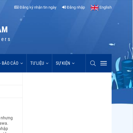
Đăng ký nhận tin ngày
Đăng nhập
English
AM
cers
 - BÁO CÁO
TƯ LIỆU
SỰ KIỆN
a nhưng
tawa.
 nhập