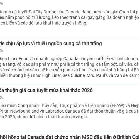
26
gành cá tuyết Đại Tây Dương của Canada đang bước vào giai đoạn tái 
iều năm phục hồi trữ lượng, kéo theo tranh cãi gay gắt giữa doanh nghiệp
en biển và các đội tàu khai thác truyền thống.
s chịu áp lực vì thiếu nguồn cung cá thịt trắng
26
igh Liner Foods là doanh nghiệp Canada chuyên chế biến và kinh doanh
gia tăng, với các sản phẩm như phi lê cá thịt trắng, cá tẩm bột, cá viên, cá
 và các món hải sản chế biến sẵn phục vụ bán lẻ và chuỗi nhà hàng tại B
hiều thương hiệu như High Liner, Sea Cuisine, Mrs. Paul’s và Van de Kamp
a thuận giá cua tuyết mùa khai thác 2026
26
Liên minh Công nhân Thủy sản, Thực phẩm và Liên ngành (FFAW) và Hiệp
P) tại Newfoundland và Labrador, Canada đã đạt thỏa thuận về giá cua t
m 2026, chấm dứt nhiều tuần tranh cãi về giá.
hồi hồng tại Canada đạt chứng nhận MSC đầu tiên ở British C