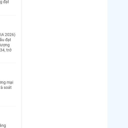
g đạt
FIA 2026)
ầu đạt
 lượng
34, trở
ơng mại
rà soát
tăng