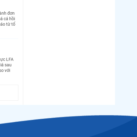
hành đơn
á cá hồi
áo từ tổ
vực LFA
iá sau
so với