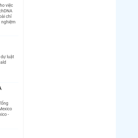
ho việc
TechDNA
ài chỉ
t nghiệm
 dự luật
nald
A
 Tổng
 Mexico
ico -