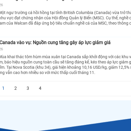
26
ột ngư trường cá hồi hồng tại tỉnh British Columbia (Canada) vừa trở t
g khu vực đạt chứng nhận của Hội đồng Quản lý Biển (MSC). Cụ thể, nghề c
am của Walcan đã đáp ứng bộ tiêu chuẩn nghề cá của MSC, theo thông c
anada vào vụ: Nguồn cung tăng gây áp lực giảm giá
26
Mùa khai thác tôm hùm mùa xuân tại Canada sắp khởi động với các khu 
, báo hiệu nguồn cung toàn cầu sẽ tăng đáng kể, kéo theo áp lực giảm g
iếm. Tại Nova Scotia (khu 34), giá hiện khoảng 10,16 USD/kg, giảm 12,5% 
ng vẫn cao hơn nhiều so với mức thấp cuối tháng 11.
1
2
3
4