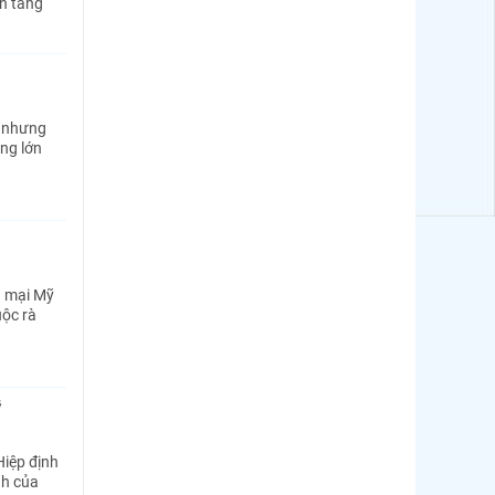
ản tăng
ụ nhưng
ng lớn
g mại Mỹ
uộc rà
ỹ
Hiệp định
nh của