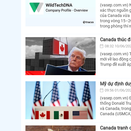
(vasep.com.vn) N
xác thực nguồn g
của Canada vừa p
trong vòng 15–20
trong phòng thí 
Canada thúc đẩ
08:32 10/06/20
(vasep.com.vn) T
mới về lao động 
Trump đề xuất áp
Mỹ dự định du
09:56 01/06/20
(vasep.com.vn) Đ
thống Donald Tru
và Canada, trong
Canada (USMCA)
Canada tranh c