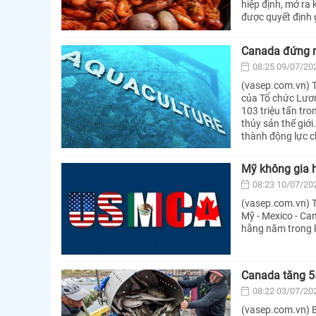
hiệp định, mở ra
được quyết định 
Canada đứng ng
08:25 09/07/20
(vasep.com.vn) T
của Tổ chức Lươn
103 triệu tấn tr
thủy sản thế giới
thành động lực c
Mỹ không gia 
08:23 10/07/20
(vasep.com.vn) 
Mỹ - Mexico - Ca
hằng năm trong kh
Canada tăng 5
08:22 03/07/20
(vasep.com.vn) 