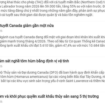
ợng khai thác cho phép (TAC) đối với cá tuyết miền Bắc (Northern Cod) t
Labrador trong năm 2026 lên 59.000 tấn, tăng 55% so với năm trước. Đ
mức tăng đáng chú ý nhất trong những năm gần đây, phản ánh sự phục 
 cá tuyết sau thời gian dài được quản lý và bảo tồn nghiêm ngặt.
 tuyết Canada giảm gần một nửa
26
gành cua tuyết Canada đang đối mặt với giai đoạn khó khăn khi xuất kh
giảm mạnh trong tháng 4/2026. Theo số liệu từ Cơ quan Thống kê Canad
đông lạnh xuất khẩu chỉ đạt 5.610 tấn, giảm 47,4% so với mức 10.684 tấn
ám sát nghề tôm hùm bằng định vị vệ tinh
26
ộ Thủy sản và Đại dương Canada (DFO) đã ban hành quy định khẩn cấp 
c tôm hùm (Homarus americanus) tại các vùng biển Bắc Đại Tây Dương, 
 bắt tại các khu vực sinh sản trọng yếu ở vịnh Saint Lawrence và thềm N
 và khôi phục quyền xuất khẩu thủy sản sang 5 thị trường
26