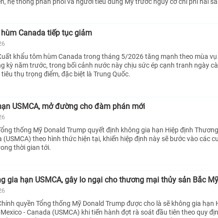
ến, hệ thống phân phối và người tiêu dùng Mỹ trước nguy cơ chi phí hải s
 hùm Canada tiếp tục giảm
26
Xuất khẩu tôm hùm Canada trong tháng 5/2026 tăng mạnh theo mùa v
g kỳ năm trước, trong bối cảnh nước này chịu sức ép cạnh tranh ngày cà
g tiêu thụ trọng điểm, đặc biệt là Trung Quốc.
 hạn USMCA, mở đường cho đàm phán mới
26
Tổng thống Mỹ Donald Trump quyết định không gia hạn Hiệp định Thươn
a (USMCA) theo hình thức hiện tại, khiến hiệp định này sẽ bước vào các c
ng thời gian tới.
ng gia hạn USMCA, gây lo ngại cho thương mại thủy sản Bắc M
26
hính quyền Tổng thống Mỹ Donald Trump được cho là sẽ không gia hạn 
Mexico - Canada (USMCA) khi tiến hành đợt rà soát đầu tiên theo quy đị