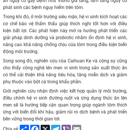
ẩn nguy cơ gây bệnh như Vibrio gia tăng, làm tăng nguy cơ
phát sinh các bệnh nguy hiểm trên tôm.
Trong khi đó, ở môi trường siêu mặn, hệ vi sinh kích hoạt các
cơ chế bảo vệ thẩm thấu giúp thích nghi tốt hơn với điều
kiện bất lợi. Các phát hiện này mở ra hướng phát triển các
giải pháp dinh dưỡng và probiotic nhằm ổn định hệ vi sinh,
nâng cao khả năng chống chịu của tôm trong điều kiện biến
động môi trường.
Song song đó, nghiên cứu của Caihuan Ke và cộng sự cũng
cho thấy công nghệ lên men vi sinh trong sản xuất thức ăn
có thể cải thiện khả năng tiêu hóa, tăng miễn dịch và giảm
phụ thuộc vào bột cá trong khẩu phần.
Giới nghiên cứu nhận định việc kết hợp quản lý môi trường,
điều chỉnh hệ vi sinh đường ruột và ứng dụng thức ăn lên
men sẽ là hướng tiếp cận quan trọng giúp ngành tôm thích
ứng với biến đổi khí hậu, giảm rủi ro dịch bệnh và phát triển
bền vững trong thời gian tới.
Share
Facebook
X
Telegram
Viber
Email
Chia sẻ: