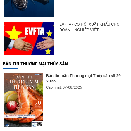
EVFTA - CƠ HỘI XUẤT KHẨU CHO
DOANH NGHIỆP VIỆT
BẢN TIN THƯƠNG MẠI THỦY SẢN
Bản tin tuần Thương mại Thủy sản số 29-
2026
Cập nhật: 07/08/2026