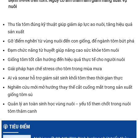
Bệnh IHHN trên tôm: Nguy cơ âm thầm làm giảm năng suất vụ
nuôi
Thu tỉa tôm đúng kỹ thuật giúp giảm áp lực ao nuôi, tăng hiệu quả
sản xuất
Gỡ 'điểm nghẽn' từ vùng nuôi đến con giống, để ngành tôm bứt phá
Đạm chức năng từ huyết giúp nâng cao sức khỏe tôm nuôi
Giống tôm tốt cần hướng đến hiệu quả thực tế cho người nuôi
Giải pháp hạn chế stress cho tôm trong mùa mưa
AI và sonar hỗ trợ giám sát sinh khối tôm theo thời gian thực
Nghiên cứu mới mở hướng thay thế cắt cuống mắt trong sản xuất
giống tôm sú
Quản lý an toàn sinh học vùng nuôi – yếu tố then chốt trong nuôi
tôm thâm canh
TIÊU ĐIỂM