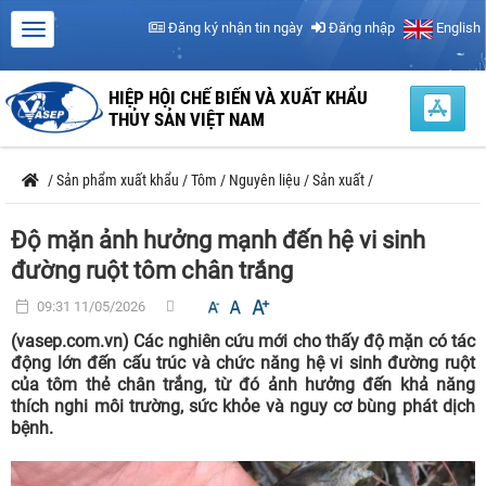
Đăng ký nhận tin ngày
Đăng nhập
English
HIỆP HỘI CHẾ BIẾN VÀ XUẤT KHẨU
THỦY SẢN VIỆT NAM
/
Sản phẩm xuất khẩu
/
Tôm
/
Nguyên liệu
/
Sản xuất
/
Độ mặn ảnh hưởng mạnh đến hệ vi sinh
đường ruột tôm chân trắng
09:31 11/05/2026
(vasep.com.vn) Các nghiên cứu mới cho thấy độ mặn có tác
động lớn đến cấu trúc và chức năng hệ vi sinh đường ruột
của tôm thẻ chân trắng, từ đó ảnh hưởng đến khả năng
thích nghi môi trường, sức khỏe và nguy cơ bùng phát dịch
bệnh.