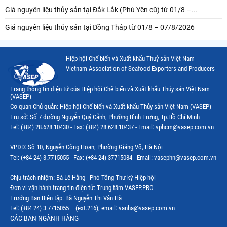
Giá nguyên liệu thủy sản tại Đắk Lắk (Phú Yên cũ) từ 01/8 –...
Giá nguyên liệu thủy sản tại Đồng Tháp từ 01/8 – 07/8/2026
Hiệp hội Chế biến và Xuất khẩu Thuỷ sản Việt Nam
Vietnam Association of Seafood Exporters and Producers
Trang thông tin điện tử của Hiệp hội Chế biến và Xuất khẩu Thủy sản Việt Nam
(VASEP)
Cơ quan Chủ quản: Hiệp hội Chế biến và Xuất khẩu Thủy sản Việt Nam (VASEP)
Trụ sở: Số 7 đường Nguyễn Quý Cảnh, Phường Bình Trưng, Tp.Hồ Chí Minh
Tel: (+84) 28.628.10430 - Fax: (+84) 28.628.10437 - Email: vphcm@vasep.com.vn
VPĐD: Số 10, Nguyễn Công Hoan, Phường Giảng Võ, Hà Nội
Tel: (+84 24) 3.7715055 - Fax: (+84 24) 37715084 - Email: vasephn@vasep.com.vn
Chịu trách nhiệm: Bà Lê Hằng - Phó Tổng Thư ký Hiệp hội
Đơn vị vận hành trang tin điện tử: Trung tâm VASEP.PRO
Trưởng Ban Biên tập: Bà Nguyễn Thị Vân Hà
Tel: (+84 24) 3.7715055 – (ext.216); email: vanha@vasep.com.vn
CÁC BAN NGÀNH HÀNG