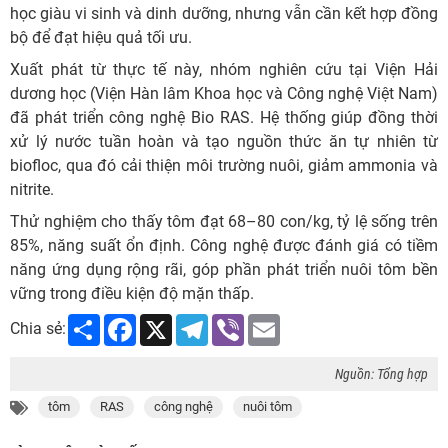
học giàu vi sinh và dinh dưỡng, nhưng vẫn cần kết hợp đồng
bộ để đạt hiệu quả tối ưu.
Xuất phát từ thực tế này, nhóm nghiên cứu tại Viện Hải
dương học (Viện Hàn lâm Khoa học và Công nghệ Việt Nam)
đã phát triển công nghệ Bio RAS. Hệ thống giúp đồng thời
xử lý nước tuần hoàn và tạo nguồn thức ăn tự nhiên từ
biofloc, qua đó cải thiện môi trường nuôi, giảm ammonia và
nitrite.
Thử nghiệm cho thấy tôm đạt 68–80 con/kg, tỷ lệ sống trên
85%, năng suất ổn định. Công nghệ được đánh giá có tiềm
năng ứng dụng rộng rãi, góp phần phát triển nuôi tôm bền
vững trong điều kiện độ mặn thấp.
Share
Facebook
X
Telegram
Viber
Email
Chia sẻ:
Nguồn: Tổng hợp
tôm
RAS
công nghệ
nuôi tôm