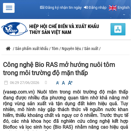
Đăng ký nhận tin ngày
Đăng nhập
English
HIỆP HỘI CHẾ BIẾN VÀ XUẤT KHẨU
THỦY SẢN VIỆT NAM
/
Sản phẩm xuất khẩu
/
Tôm
/
Nguyên liệu
/
Sản xuất
/
Công nghệ Bio RAS mở hướng nuôi tôm
trong môi trường độ mặn thấp
06:29 27/06/2026
(vasep.com.vn) Nuôi tôm trong môi trường độ mặn thấp
đang được nhiều địa phương quan tâm nhờ khả năng mở
rộng vùng sản xuất và tận dụng đất kém hiệu quả. Tuy
nhiên, mô hình này gặp thách thức về nguồn nước khan
hiếm, thiếu khoáng chất và nguy cơ ô nhiễm. Trước thực tế
đó, các nhà khoa học đã nghiên cứu công nghệ kết hợp
Biofloc và lọc sinh học (Bio RAS) nhằm nâng cao hiệu quả