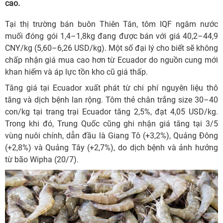
cao.
Tại thị trường bán buôn Thiên Tân, tôm IQF ngâm nước
muối đóng gói 1,4–1,8kg đang được bán với giá 40,2–44,9
CNY/kg (5,60–6,26 USD/kg). Một số đại lý cho biết sẽ không
chấp nhận giá mua cao hơn từ Ecuador do nguồn cung mới
khan hiếm và áp lực tồn kho cũ giá thấp.
Tăng giá tại Ecuador xuất phát từ chi phí nguyên liệu thô
tăng và dịch bệnh lan rộng. Tôm thẻ chân trắng size 30–40
con/kg tại trang trại Ecuador tăng 2,5%, đạt 4,05 USD/kg.
Trong khi đó, Trung Quốc cũng ghi nhận giá tăng tại 3/5
vùng nuôi chính, dẫn đầu là Giang Tô (+3,2%), Quảng Đông
(+2,8%) và Quảng Tây (+2,7%), do dịch bệnh và ảnh hưởng
từ bão Wipha (20/7).