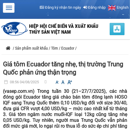
Đăng ký nhận tin ngày
Đăng nhập
English
HIỆP HỘI CHẾ BIẾN VÀ XUẤT KHẨU
THỦY SẢN VIỆT NAM
/
Sản phẩm xuất khẩu
/
Tôm
/
Ecuador
/
Giá tôm Ecuador tăng nhẹ, thị trường Trung
Quốc phản ứng thận trọng
08:56 04/08/2025
(vasep.com.vn) Trong tuần 30 (21–27/7/2025), các nhà
đóng gói Ecuador tăng giá chào bán tôm đông lạnh HOSO
IQF sang Trung Quốc thêm 0,10 USD/kg đối với size 30/40,
đưa giá CFR vượt 4,00 USD/kg – mức cao nhất kể từ tháng
3. Giá tôm ngâm nước muối-IQF loại 12kg cũng tăng nhẹ
0,05 USD/kg. Tuy nhiên, người mua Trung Quốc vẫn phản
đối mức giá mới, lo ngại rủi ro thua lỗ do sức ép chi phí tăng