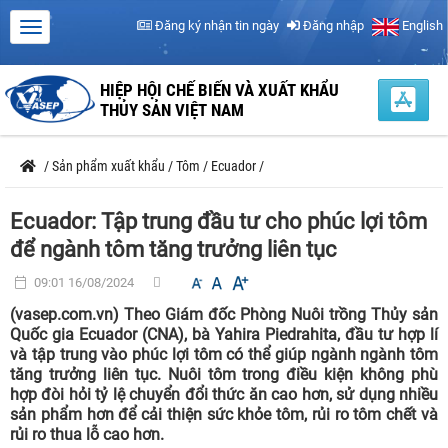
Đăng ký nhận tin ngày
Đăng nhập
English
HIỆP HỘI CHẾ BIẾN VÀ XUẤT KHẨU
THỦY SẢN VIỆT NAM
/
Sản phẩm xuất khẩu
/
Tôm
/
Ecuador
/
Ecuador: Tập trung đầu tư cho phúc lợi tôm
để ngành tôm tăng trưởng liên tục
09:01 16/08/2024
(vasep.com.vn) Theo Giám đốc Phòng Nuôi trồng Thủy sản
Quốc gia Ecuador (CNA), bà Yahira Piedrahita, đầu tư hợp lí
và tập trung vào phúc lợi tôm có thể giúp ngành ngành tôm
tăng trưởng liên tục. Nuôi tôm trong điều kiện không phù
hợp đòi hỏi tỷ lệ chuyển đổi thức ăn cao hơn, sử dụng nhiều
sản phẩm hơn để cải thiện sức khỏe tôm, rủi ro tôm chết và
rủi ro thua lỗ cao hơn.