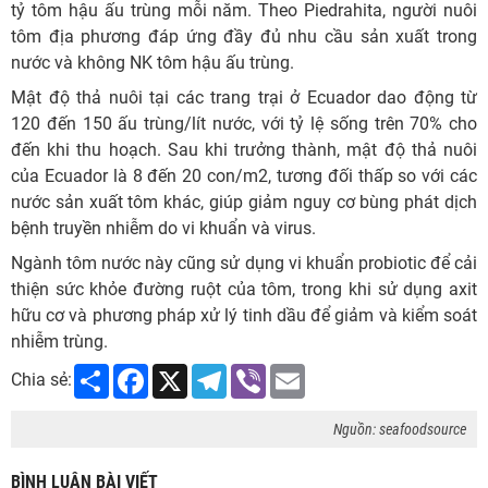
tỷ tôm hậu ấu trùng mỗi năm. Theo Piedrahita, người nuôi
tôm địa phương đáp ứng đầy đủ nhu cầu sản xuất trong
nước và không NK tôm hậu ấu trùng.
Mật độ thả nuôi tại các trang trại ở Ecuador dao động từ
120 đến 150 ấu trùng/lít nước, với tỷ lệ sống trên 70% cho
đến khi thu hoạch. Sau khi trưởng thành, mật độ thả nuôi
của Ecuador là 8 đến 20 con/m2, tương đối thấp so với các
nước sản xuất tôm khác, giúp giảm nguy cơ bùng phát dịch
bệnh truyền nhiễm do vi khuẩn và virus.
Ngành tôm nước này cũng sử dụng vi khuẩn probiotic để cải
thiện sức khỏe đường ruột của tôm, trong khi sử dụng axit
hữu cơ và phương pháp xử lý tinh dầu để giảm và kiểm soát
nhiễm trùng.
Share
Facebook
X
Telegram
Viber
Email
Chia sẻ:
Nguồn: seafoodsource
BÌNH LUẬN BÀI VIẾT