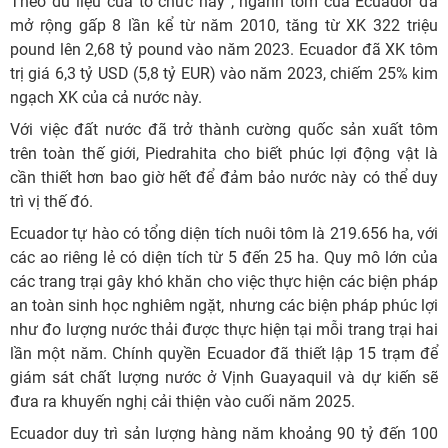
Theo dữ liệu của tổ chức này , ngành tôm của Ecuador đã
mở rộng gấp 8 lần kể từ năm 2010, tăng từ XK 322 triệu
pound lên 2,68 tỷ pound vào năm 2023. Ecuador đã XK tôm
trị giá 6,3 tỷ USD (5,8 tỷ EUR) vào năm 2023, chiếm 25% kim
ngạch XK của cả nước này.
Với việc đất nước đã trở thành cường quốc sản xuất tôm
trên toàn thế giới, Piedrahita cho biết phúc lợi động vật là
cần thiết hơn bao giờ hết để đảm bảo nước này có thể duy
trì vị thế đó.
Ecuador tự hào có tổng diện tích nuôi tôm là 219.656 ha, với
các ao riêng lẻ có diện tích từ 5 đến 25 ha. Quy mô lớn của
các trang trại gây khó khăn cho việc thực hiện các biện pháp
an toàn sinh học nghiêm ngặt, nhưng các biện pháp phúc lợi
như đo lượng nước thải được thực hiện tại mỗi trang trại hai
lần một năm. Chính quyền Ecuador đã thiết lập 15 trạm để
giám sát chất lượng nước ở Vịnh Guayaquil và dự kiến sẽ
đưa ra khuyến nghị cải thiện vào cuối năm 2025.
Ecuador duy trì sản lượng hàng năm khoảng 90 tỷ đến 100