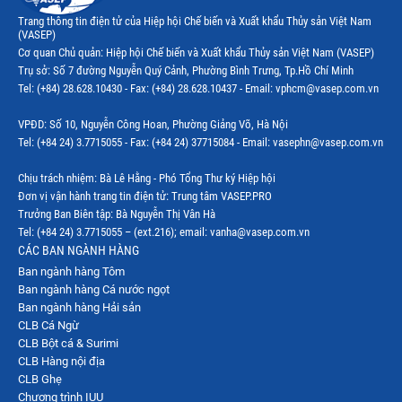
Trang thông tin điện tử của Hiệp hội Chế biến và Xuất khẩu Thủy sản Việt Nam
(VASEP)
Cơ quan Chủ quản: Hiệp hội Chế biến và Xuất khẩu Thủy sản Việt Nam (VASEP)
Trụ sở: Số 7 đường Nguyễn Quý Cảnh, Phường Bình Trưng, Tp.Hồ Chí Minh
Tel: (+84) 28.628.10430 - Fax: (+84) 28.628.10437 - Email: vphcm@vasep.com.vn
VPĐD: Số 10, Nguyễn Công Hoan, Phường Giảng Võ, Hà Nội
Tel: (+84 24) 3.7715055 - Fax: (+84 24) 37715084 - Email: vasephn@vasep.com.vn
Chịu trách nhiệm: Bà Lê Hằng - Phó Tổng Thư ký Hiệp hội
Đơn vị vận hành trang tin điện tử: Trung tâm VASEP.PRO
Trưởng Ban Biên tập: Bà Nguyễn Thị Vân Hà
Tel: (+84 24) 3.7715055 – (ext.216); email: vanha@vasep.com.vn
CÁC BAN NGÀNH HÀNG
Ban ngành hàng Tôm
Ban ngành hàng Cá nước ngọt
Ban ngành hàng Hải sản
CLB Cá Ngừ
CLB Bột cá & Surimi
CLB Hàng nội địa
CLB Ghẹ
Chương trình IUU