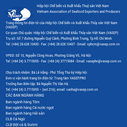
Hiệp hội Chế biến và Xuất khẩu Thuỷ sản Việt Nam
Vietnam Association of Seafood Exporters and Producers
Trang thông tin điện tử của Hiệp hội Chế biến và Xuất khẩu Thủy sản Việt Nam
(VASEP)
Cơ quan Chủ quản: Hiệp hội Chế biến và Xuất khẩu Thủy sản Việt Nam (VASEP)
Trụ sở: Số 7 đường Nguyễn Quý Cảnh, Phường Bình Trưng, Tp.Hồ Chí Minh
Tel: (+84) 28.628.10430 - Fax: (+84) 28.628.10437 - Email: vphcm@vasep.com.vn
VPĐD: Số 10, Nguyễn Công Hoan, Phường Giảng Võ, Hà Nội
Tel: (+84 24) 3.7715055 - Fax: (+84 24) 37715084 - Email: vasephn@vasep.com.vn
Chịu trách nhiệm: Bà Lê Hằng - Phó Tổng Thư ký Hiệp hội
Đơn vị vận hành trang tin điện tử: Trung tâm VASEP.PRO
Trưởng Ban Biên tập: Bà Nguyễn Thị Vân Hà
Tel: (+84 24) 3.7715055 – (ext.216); email: vanha@vasep.com.vn
CÁC BAN NGÀNH HÀNG
Ban ngành hàng Tôm
Ban ngành hàng Cá nước ngọt
Ban ngành hàng Hải sản
CLB Cá Ngừ
CLB Bột cá & Surimi