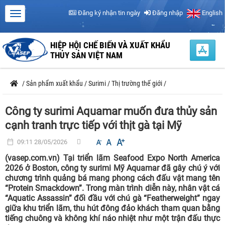
Đăng ký nhận tin ngày
Đăng nhập
English
HIỆP HỘI CHẾ BIẾN VÀ XUẤT KHẨU
THỦY SẢN VIỆT NAM
/
Sản phẩm xuất khẩu
/
Surimi
/
Thị trường thế giới
/
Công ty surimi Aquamar muốn đưa thủy sản
cạnh tranh trực tiếp với thịt gà tại Mỹ
09:11 28/05/2026
(vasep.com.vn) Tại triển lãm Seafood Expo North America
2026 ở Boston, công ty surimi Mỹ Aquamar đã gây chú ý với
chương trình quảng bá mang phong cách đấu vật mang tên
“Protein Smackdown”. Trong màn trình diễn này, nhân vật cá
“Aquatic Assassin” đối đầu với chú gà “Featherweight” ngay
giữa khu triển lãm, thu hút đông đảo khách tham quan bằng
tiếng chuông và không khí náo nhiệt như một trận đấu thực