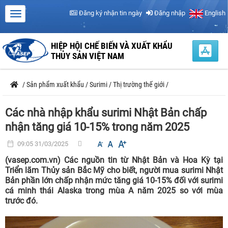
Đăng ký nhận tin ngày
Đăng nhập
English
HIỆP HỘI CHẾ BIẾN VÀ XUẤT KHẨU
THỦY SẢN VIỆT NAM
/
Sản phẩm xuất khẩu
/
Surimi
/
Thị trường thế giới
/
Các nhà nhập khẩu surimi Nhật Bản chấp
nhận tăng giá 10-15% trong năm 2025
09:05 31/03/2025
(vasep.com.vn) Các nguồn tin từ Nhật Bản và Hoa Kỳ tại
Triển lãm Thủy sản Bắc Mỹ cho biết, người mua surimi Nhật
Bản phần lớn chấp nhận mức tăng giá 10-15% đối với surimi
cá minh thái Alaska trong mùa A năm 2025 so với mùa
trước đó.