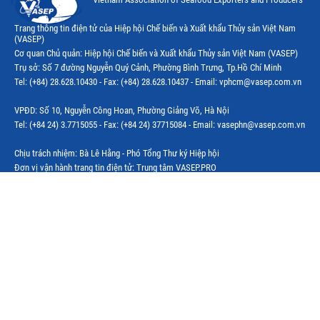
Trang thông tin điện tử của Hiệp hội Chế biến và Xuất khẩu Thủy sản Việt Nam
(VASEP)
Cơ quan Chủ quản: Hiệp hội Chế biến và Xuất khẩu Thủy sản Việt Nam (VASEP)
Trụ sở: Số 7 đường Nguyễn Quý Cảnh, Phường Bình Trưng, Tp.Hồ Chí Minh
Tel: (+84) 28.628.10430 - Fax: (+84) 28.628.10437 - Email: vphcm@vasep.com.vn
VPĐD: Số 10, Nguyễn Công Hoan, Phường Giảng Võ, Hà Nội
Tel: (+84 24) 3.7715055 - Fax: (+84 24) 37715084 - Email: vasephn@vasep.com.vn
Chịu trách nhiệm: Bà Lê Hằng - Phó Tổng Thư ký Hiệp hội
Đơn vị vận hành trang tin điện tử: Trung tâm VASEP.PRO
Trưởng Ban Biên tập: Bà Nguyễn Thị Vân Hà
Tel: (+84 24) 3.7715055 – (ext.216); email: vanha@vasep.com.vn
CÁC BAN NGÀNH HÀNG
Ban ngành hàng Tôm
Ban ngành hàng Cá nước ngọt
Ban ngành hàng Hải sản
CLB Cá Ngừ
CLB Bột cá & Surimi
CLB Hàng nội địa
CLB Ghẹ