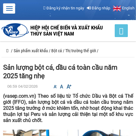
Đăng ký nhận tin ngày
Đăng nhập
English
HIỆP HỘI CHẾ BIẾN VÀ XUẤT KHẨU
THỦY SẢN VIỆT NAM
/
Sản phẩm xuất khẩu
/
Bột cá
/
Thị trường thế giới
/
Sản lượng bột cá, dầu cá toàn cầu năm
2025 tăng nhẹ
06:59 04/02/2026
(vasep.com.vn) Theo số liệu từ Tổ chức Dầu và Bột cá Thế
giới (IFFO), sản lượng bột cá và dầu cá toàn cầu trong năm
2025 tăng trưởng ở mức khiêm tốn, nhờ hoạt động khai thác
thuận lợi tại Peru và sản lượng cải thiện tại một số khu vực
sản xuất chủ chốt.