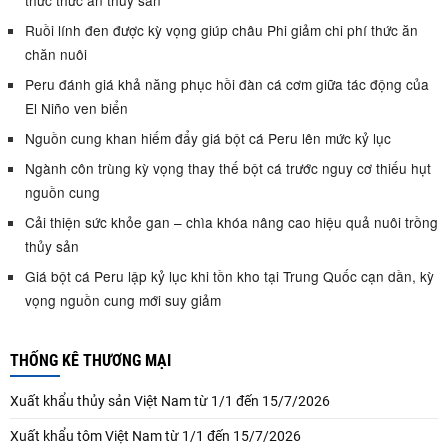
Ruồi lính đen được kỳ vọng giúp châu Phi giảm chi phí thức ăn
chăn nuôi
Peru đánh giá khả năng phục hồi đàn cá cơm giữa tác động của
El Niño ven biển
Nguồn cung khan hiếm đẩy giá bột cá Peru lên mức kỷ lục
Ngành côn trùng kỳ vọng thay thế bột cá trước nguy cơ thiếu hụt
nguồn cung
Cải thiện sức khỏe gan – chìa khóa nâng cao hiệu quả nuôi trồng
thủy sản
Giá bột cá Peru lập kỷ lục khi tồn kho tại Trung Quốc cạn dần, kỳ
vọng nguồn cung mới suy giảm
THỐNG KÊ THƯƠNG MẠI
Xuất khẩu thủy sản Việt Nam từ 1/1 đến 15/7/2026
Xuất khẩu tôm Việt Nam từ 1/1 đến 15/7/2026