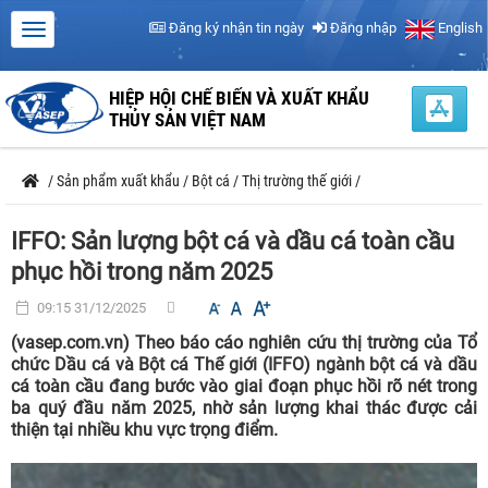
Đăng ký nhận tin ngày
Đăng nhập
English
HIỆP HỘI CHẾ BIẾN VÀ XUẤT KHẨU
THỦY SẢN VIỆT NAM
/
Sản phẩm xuất khẩu
/
Bột cá
/
Thị trường thế giới
/
IFFO: Sản lượng bột cá và dầu cá toàn cầu
phục hồi trong năm 2025
09:15 31/12/2025
(vasep.com.vn) Theo báo cáo nghiên cứu thị trường của Tổ
chức Dầu cá và Bột cá Thế giới (IFFO) ngành bột cá và dầu
cá toàn cầu đang bước vào giai đoạn phục hồi rõ nét trong
ba quý đầu năm 2025, nhờ sản lượng khai thác được cải
thiện tại nhiều khu vực trọng điểm.