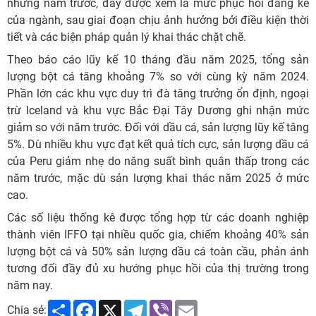
những năm trước, đây được xem là mức phục hồi đáng kể
của ngành, sau giai đoạn chịu ảnh hưởng bởi điều kiện thời
tiết và các biện pháp quản lý khai thác chặt chẽ.
Theo báo cáo lũy kế 10 tháng đầu năm 2025, tổng sản
lượng bột cá tăng khoảng 7% so với cùng kỳ năm 2024.
Phần lớn các khu vực duy trì đà tăng trưởng ổn định, ngoại
trừ Iceland và khu vực Bắc Đại Tây Dương ghi nhận mức
giảm so với năm trước. Đối với dầu cá, sản lượng lũy kế tăng
5%. Dù nhiều khu vực đạt kết quả tích cực, sản lượng dầu cá
của Peru giảm nhẹ do năng suất bình quân thấp trong các
năm trước, mặc dù sản lượng khai thác năm 2025 ở mức
cao.
Các số liệu thống kê được tổng hợp từ các doanh nghiệp
thành viên IFFO tại nhiều quốc gia, chiếm khoảng 40% sản
lượng bột cá và 50% sản lượng dầu cá toàn cầu, phản ánh
tương đối đầy đủ xu hướng phục hồi của thị trường trong
năm nay.
Share
Facebook
X
Telegram
Viber
Email
Chia sẻ: