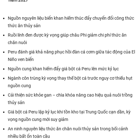
năm 2027
Nguồn nguyên liệu biển khan hiếm thúc đẩy chuyển đổi công thức
thức ăn thủy sản
Ruồi lính đen được kỳ vọng giúp châu Phi giảm chi phí thức ăn
chăn nuôi
Peru đánh giá khả năng phục hồi đàn cá cơm giữa tác động của El
Niño ven biển
Nguồn cung khan hiếm đẩy giá bột cá Peru lên mức kỷ lục
Ngành côn trùng kỳ vọng thay thế bột cá trước nguy cơ thiếu hụt
nguồn cung
Cải thiện sức khỏe gan – chìa khóa nâng cao hiệu quả nuôi trồng
thủy sản
Giá bột cá Peru lập kỷ lục khi tồn kho tại Trung Quốc cạn dần, kỳ
vọng nguồn cung mới suy giảm
An ninh nguyên liệu thức ăn chăn nuôi thủy sản trong bối cảnh
nhiều bất ổn toàn cầu