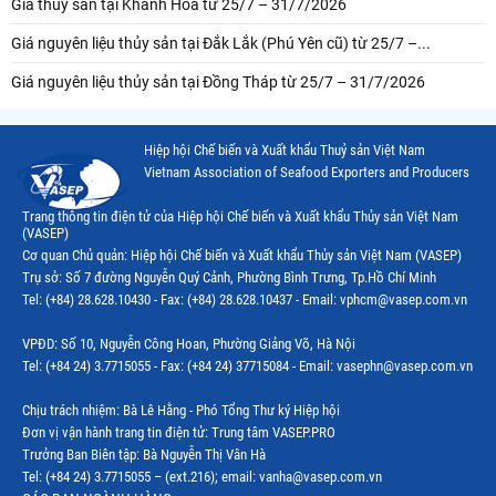
Giá thủy sản tại Khánh Hòa từ 25/7 – 31/7/2026
Giá nguyên liệu thủy sản tại Đắk Lắk (Phú Yên cũ) từ 25/7 –...
Giá nguyên liệu thủy sản tại Đồng Tháp từ 25/7 – 31/7/2026
Hiệp hội Chế biến và Xuất khẩu Thuỷ sản Việt Nam
Vietnam Association of Seafood Exporters and Producers
Trang thông tin điện tử của Hiệp hội Chế biến và Xuất khẩu Thủy sản Việt Nam
(VASEP)
Cơ quan Chủ quản: Hiệp hội Chế biến và Xuất khẩu Thủy sản Việt Nam (VASEP)
Trụ sở: Số 7 đường Nguyễn Quý Cảnh, Phường Bình Trưng, Tp.Hồ Chí Minh
Tel: (+84) 28.628.10430 - Fax: (+84) 28.628.10437 - Email: vphcm@vasep.com.vn
VPĐD: Số 10, Nguyễn Công Hoan, Phường Giảng Võ, Hà Nội
Tel: (+84 24) 3.7715055 - Fax: (+84 24) 37715084 - Email: vasephn@vasep.com.vn
Chịu trách nhiệm: Bà Lê Hằng - Phó Tổng Thư ký Hiệp hội
Đơn vị vận hành trang tin điện tử: Trung tâm VASEP.PRO
Trưởng Ban Biên tập: Bà Nguyễn Thị Vân Hà
Tel: (+84 24) 3.7715055 – (ext.216); email: vanha@vasep.com.vn