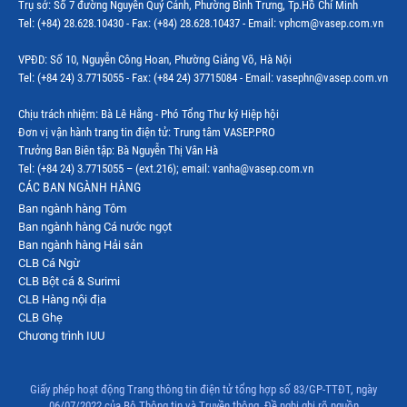
Trụ sở: Số 7 đường Nguyễn Quý Cảnh, Phường Bình Trưng, Tp.Hồ Chí Minh
Tel: (+84) 28.628.10430 - Fax: (+84) 28.628.10437 - Email: vphcm@vasep.com.vn
VPĐD: Số 10, Nguyễn Công Hoan, Phường Giảng Võ, Hà Nội
Tel: (+84 24) 3.7715055 - Fax: (+84 24) 37715084 - Email: vasephn@vasep.com.vn
Chịu trách nhiệm: Bà Lê Hằng - Phó Tổng Thư ký Hiệp hội
Đơn vị vận hành trang tin điện tử: Trung tâm VASEP.PRO
Trưởng Ban Biên tập: Bà Nguyễn Thị Vân Hà
Tel: (+84 24) 3.7715055 – (ext.216); email: vanha@vasep.com.vn
CÁC BAN NGÀNH HÀNG
Ban ngành hàng Tôm
Ban ngành hàng Cá nước ngọt
Ban ngành hàng Hải sản
CLB Cá Ngừ
CLB Bột cá & Surimi
CLB Hàng nội địa
CLB Ghẹ
Chương trình IUU
Giấy phép hoạt động Trang thông tin điện tử tổng hợp số 83/GP-TTĐT, ngày
06/07/2022 của Bộ Thông tin và Truyền thông. Đề nghị ghi rõ nguồn