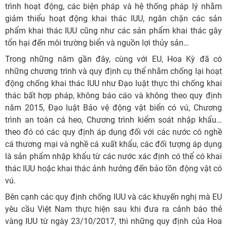
trình hoạt động, các biện pháp và hệ thống pháp lý nhằm
giảm thiểu hoạt động khai thác IUU, ngăn chặn các sản
phẩm khai thác IUU cũng như các sản phẩm khai thác gây
tổn hại đến môi trường biển và nguồn lợi thủy sản…
Trong những năm gần đây, cùng với EU, Hoa Kỳ đã có
những chương trình và quy định cụ thể nhằm chống lại hoạt
động chống khai thác IUU như Đạo luật thực thi chống khai
thác bất hợp pháp, không báo cáo và không theo quy định
năm 2015, Đạo luật Bảo vệ động vật biển có vú, Chương
trình an toàn cá heo, Chương trình kiểm soát nhập khẩu…
theo đó có các quy định áp dụng đối với các nước có nghề
cá thương mại và nghề cá xuất khẩu, các đối tượng áp dụng
là sản phẩm nhập khẩu từ các nước xác định có thể có khai
thác IUU hoặc khai thác ảnh hưởng đến bảo tồn động vật có
vú.
Bên cạnh các quy định chống IUU và các khuyến nghị mà EU
yêu cầu Việt Nam thực hiện sau khi đưa ra cảnh báo thẻ
vàng IUU từ ngày 23/10/2017, thì những quy định của Hoa