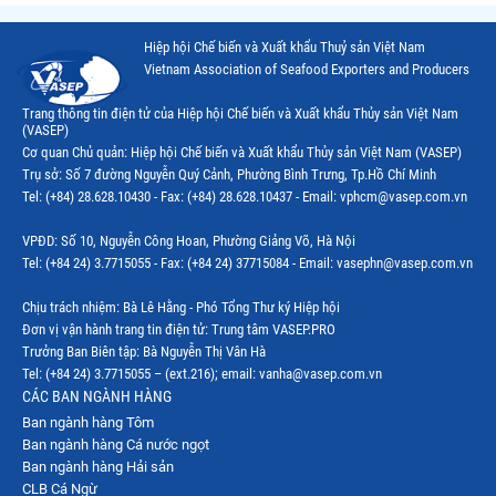
Thị trường Trung Quốc
Hiệp hội Chế biến và Xuất khẩu Thuỷ sản Việt Nam
Thị trường Papua New Guinea
Vietnam Association of Seafood Exporters and Producers
Thị trường New Zealand
Trang thông tin điện tử của Hiệp hội Chế biến và Xuất khẩu Thủy sản Việt Nam
(VASEP)
Thị trường Đài Loan
Cơ quan Chủ quản: Hiệp hội Chế biến và Xuất khẩu Thủy sản Việt Nam (VASEP)
Trụ sở: Số 7 đường Nguyễn Quý Cảnh, Phường Bình Trưng, Tp.Hồ Chí Minh
Thị trường Hàn Quốc
Tel: (+84) 28.628.10430 - Fax: (+84) 28.628.10437 - Email: vphcm@vasep.com.vn
Thị trường Mỹ
VPĐD: Số 10, Nguyễn Công Hoan, Phường Giảng Võ, Hà Nội
Thị trường EU
Tel: (+84 24) 3.7715055 - Fax: (+84 24) 37715084 - Email: vasephn@vasep.com.vn
Thị trường Nhật Bản
Chịu trách nhiệm: Bà Lê Hằng - Phó Tổng Thư ký Hiệp hội
Đơn vị vận hành trang tin điện tử: Trung tâm VASEP.PRO
Thị trường Việt Nam
Trưởng Ban Biên tập: Bà Nguyễn Thị Vân Hà
Tel: (+84 24) 3.7715055 – (ext.216); email: vanha@vasep.com.vn
CÁC BAN NGÀNH HÀNG
Ban ngành hàng Tôm
Ban ngành hàng Cá nước ngọt
Ban ngành hàng Hải sản
CLB Cá Ngừ