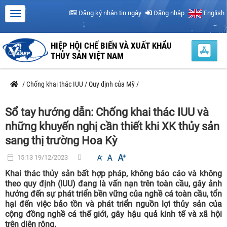
Đăng ký nhận tin ngày
Đăng nhập
English
HIỆP HỘI CHẾ BIẾN VÀ XUẤT KHẨU
THỦY SẢN VIỆT NAM
/
Chống khai thác IUU
/
Quy định của Mỹ
/
Sổ tay hướng dẫn: Chống khai thác IUU và
những khuyến nghị cần thiết khi XK thủy sản
sang thị trường Hoa Kỳ
15:13 19/12/2023
Khai thác thủy sản bất hợp pháp, không báo cáo và không
theo quy định (IUU) đang là vấn nạn trên toàn cầu, gây ảnh
hưởng đến sự phát triển bền vững của nghề cá toàn cầu, tổn
hại đến việc bảo tồn và phát triển nguồn lợi thủy sản của
cộng đồng nghề cá thế giới, gây hậu quả kinh tế và xã hội
trên diện rộng.