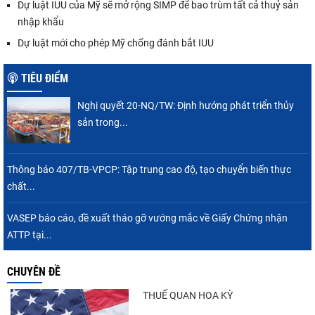
Dự luật IUU của Mỹ sẽ mở rộng SIMP để bao trùm tất cả thuỷ sản
nhập khẩu
Dự luật mới cho phép Mỹ chống đánh bắt IUU
TIÊU ĐIỂM
Nghị quyết 20-NQ/TW: Định hướng phát triển thủy
sản trong...
Thông báo 407/TB-VPCP: Tập trung cao độ, tạo chuyển biến thực
chất...
VASEP báo cáo, đề xuất tháo gỡ vướng mắc về Giấy Chứng nhận
ATTP tại...
CHUYÊN ĐỀ
THUẾ QUAN HOA KỲ