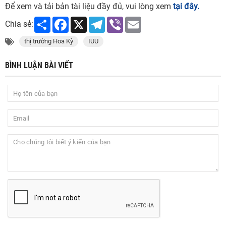
Để xem và tải bản tài liệu đầy đủ, vui lòng xem
tại đây
.
Share
Facebook
X
Telegram
Viber
Email
Chia sẻ:
thị trường Hoa Kỳ
IUU
BÌNH LUẬN BÀI VIẾT