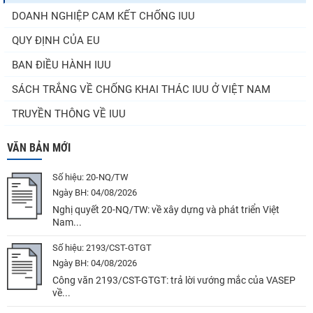
DOANH NGHIỆP CAM KẾT CHỐNG IUU
QUY ĐỊNH CỦA EU
BAN ĐIỀU HÀNH IUU
SÁCH TRẮNG VỀ CHỐNG KHAI THÁC IUU Ở VIỆT NAM
TRUYỀN THÔNG VỀ IUU
VĂN BẢN MỚI
Số hiệu:
20-NQ/TW
Ngày BH:
04/08/2026
Nghị quyết 20-NQ/TW: về xây dựng và phát triển Việt
Nam...
Số hiệu:
2193/CST-GTGT
Ngày BH:
04/08/2026
Công văn 2193/CST-GTGT: trả lời vướng mắc của VASEP
về...