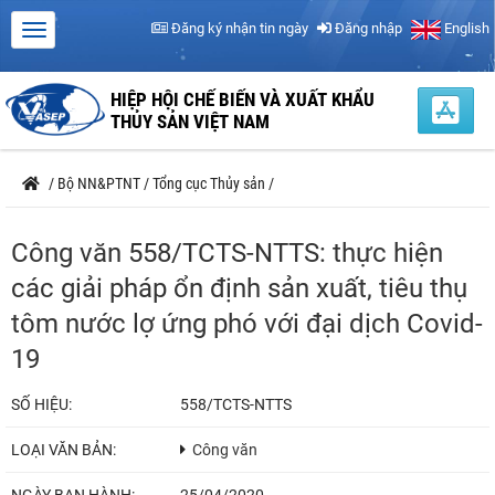
Đăng ký nhận tin ngày
Đăng nhập
English
HIỆP HỘI CHẾ BIẾN VÀ XUẤT KHẨU
THỦY SẢN VIỆT NAM
/
Bộ NN&PTNT
/
Tổng cục Thủy sản
/
Công văn 558/TCTS-NTTS: thực hiện
các giải pháp ổn định sản xuất, tiêu thụ
tôm nước lợ ứng phó với đại dịch Covid-
19
SỐ HIỆU:
558/TCTS-NTTS
LOẠI VĂN BẢN:
Công văn