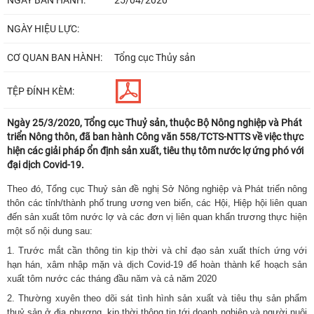
NGÀY BAN HÀNH:
25/04/2020
NGÀY HIỆU LỰC:
CƠ QUAN BAN HÀNH:
Tổng cục Thủy sản
TỆP ĐÍNH KÈM:
Ngày 25/3/2020, Tổng cục Thuỷ sản, thuộc Bộ Nông nghiệp và Phát
triển Nông thôn, đã ban hành Công văn 558/TCTS-NTTS về việc thực
hiện các giải pháp ổn định sản xuất, tiêu thụ tôm nước lợ ứng phó với
đại dịch Covid-19.
Theo
đó,
Tổng cục Thuỷ sản đề nghị Sở Nông nghiệp và Phát triển nông
thôn các tỉnh/thành phố trung ương ven biển, các Hội, Hiệp hội liên quan
đến sản xuất tôm nước lợ và các đơn vị liên quan khẩn trương thực hiện
một số nội dung sau:
1. Trước mắt cần thông tin kịp thời và chỉ đạo sản xuất thích ứng với
hạn hán, xâm nhập mặn và dịch Covid-19 để hoàn thành kế hoạch sản
xuất tôm nước các tháng đầu năm và cả năm 2020
2. Thường xuyên theo dõi sát tình hình sản xuất và tiêu thụ sản phẩm
thuỷ sản ở địa phương, kịp thời thông tin tới doanh nghiệp và người nuôi