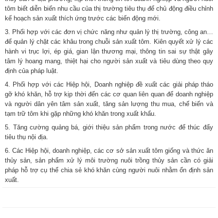
tôm biết diễn biến nhu cầu của thị trường tiêu thụ để chủ động điều chỉnh
kế hoạch sản xuất thích ứng trước các biến động mới.
3. Phối hợp với các đơn vị chức năng như quản lý thị trường, công an…
để quản lý chặt các khâu trong chuỗi sản xuất tôm. Kiên quyết xử lý các
hành vi trục lợi, ép giá, gian lận thương mại, thông tin sai sự thật gây
tâm lý hoang mang, thiệt hại cho người sản xuất và tiêu dùng theo quy
định của pháp luật.
4. Phối hợp với các Hiệp hội, Doanh nghiệp đề xuất các giải pháp tháo
gỡ khó khăn, hỗ trợ kịp thời đến các cơ quan liên quan để doanh nghiệp
và người dân yên tâm sản xuất, tăng sản lượng thu mua, chế biến và
tạm trữ tôm khi gặp những khó khăn trong xuất khẩu.
5. Tăng cường quảng bá, giới thiệu sản phẩm trong nước để thúc đẩy
tiêu thụ nội địa.
6. Các Hiệp hội, doanh nghiệp, các cơ sở sản xuất tôm giống và thức ăn
thủy sản, sản phẩm xử lý môi trường nuôi trồng thủy sản cần có giải
pháp hỗ trợ cụ thể chia sẻ khó khăn cùng người nuôi nhằm ổn định sản
xuất.