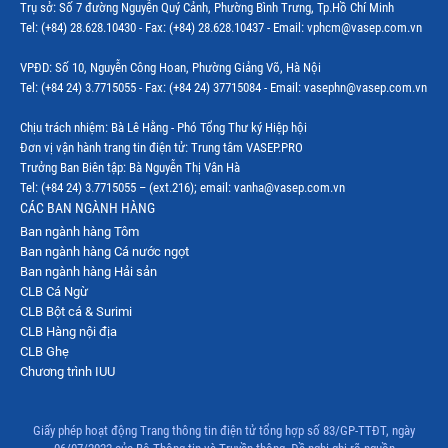
Trụ sở: Số 7 đường Nguyễn Quý Cảnh, Phường Bình Trưng, Tp.Hồ Chí Minh
Tel: (+84) 28.628.10430 - Fax: (+84) 28.628.10437 - Email: vphcm@vasep.com.vn
VPĐD: Số 10, Nguyễn Công Hoan, Phường Giảng Võ, Hà Nội
Tel: (+84 24) 3.7715055 - Fax: (+84 24) 37715084 - Email: vasephn@vasep.com.vn
Chịu trách nhiệm: Bà Lê Hằng - Phó Tổng Thư ký Hiệp hội
Đơn vị vận hành trang tin điện tử: Trung tâm VASEP.PRO
Trưởng Ban Biên tập: Bà Nguyễn Thị Vân Hà
Tel: (+84 24) 3.7715055 – (ext.216); email: vanha@vasep.com.vn
CÁC BAN NGÀNH HÀNG
Ban ngành hàng Tôm
Ban ngành hàng Cá nước ngọt
Ban ngành hàng Hải sản
CLB Cá Ngừ
CLB Bột cá & Surimi
CLB Hàng nội địa
CLB Ghẹ
Chương trình IUU
Giấy phép hoạt động Trang thông tin điện tử tổng hợp số 83/GP-TTĐT, ngày