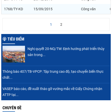
1768/TY-KD
15/09/2015
Công văn
C
1
2
TIÊU ĐIỂM
Nghị quyết 20-NQ/TW: Định hướng phát triển thủy
sản trong...
Thông báo 407/TB-VPCP: Tập trung cao độ, tạo chuyển biến thực
chất...
VASEP báo cáo, đề xuất tháo gỡ vướng mắc về Giấy Chứng nhận
ATTP tại...
CHUYÊN ĐỀ