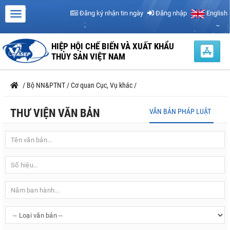
Đăng ký nhận tin ngày
Đăng nhập
English
HIỆP HỘI CHẾ BIẾN VÀ XUẤT KHẨU
THỦY SẢN VIỆT NAM
/
Bộ NN&PTNT
/
Cơ quan Cục, Vụ khác
/
THƯ VIỆN VĂN BẢN
VĂN BẢN PHÁP LUẬT