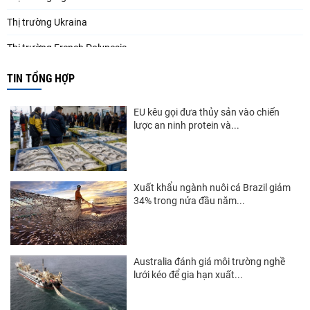
Thị trường Ukraina
Thị trường French Polynesia
Thị trường Trung Quốc
TIN TỔNG HỢP
Thị trường Papua New Guinea
EU kêu gọi đưa thủy sản vào chiến
Thị trường New Zealand
lược an ninh protein và...
Thị trường Đài Loan
Thị trường Hàn Quốc
Xuất khẩu ngành nuôi cá Brazil giảm
34% trong nửa đầu năm...
Thị trường Mỹ
Thị trường EU
Thị trường Nhật Bản
Australia đánh giá môi trường nghề
lưới kéo để gia hạn xuất...
Thị trường Việt Nam