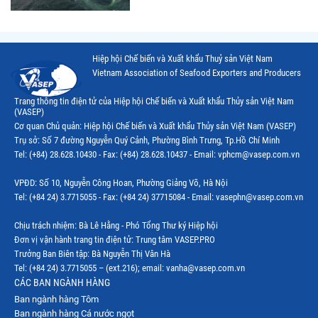
Hiệp hội Chế biến và Xuất khẩu Thuỷ sản Việt Nam
Vietnam Association of Seafood Exporters and Producers
Trang thông tin điện tử của Hiệp hội Chế biến và Xuất khẩu Thủy sản Việt Nam
(VASEP)
Cơ quan Chủ quản: Hiệp hội Chế biến và Xuất khẩu Thủy sản Việt Nam (VASEP)
Trụ sở: Số 7 đường Nguyễn Quý Cảnh, Phường Bình Trưng, Tp.Hồ Chí Minh
Tel: (+84) 28.628.10430 - Fax: (+84) 28.628.10437 - Email: vphcm@vasep.com.vn
VPĐD: Số 10, Nguyễn Công Hoan, Phường Giảng Võ, Hà Nội
Tel: (+84 24) 3.7715055 - Fax: (+84 24) 37715084 - Email: vasephn@vasep.com.vn
Chịu trách nhiệm: Bà Lê Hằng - Phó Tổng Thư ký Hiệp hội
Đơn vị vận hành trang tin điện tử: Trung tâm VASEP.PRO
Trưởng Ban Biên tập: Bà Nguyễn Thị Vân Hà
Tel: (+84 24) 3.7715055 – (ext.216); email: vanha@vasep.com.vn
CÁC BAN NGÀNH HÀNG
Ban ngành hàng Tôm
Ban ngành hàng Cá nước ngọt