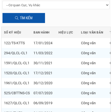
TÌM KIẾM
SỐ KÝ HIỆU
BAN HÀNH
HIỆU LỰC
LOẠI VĂN BẢN
T
122/TS-KTTS
17/01/2024
Công văn
C
294/QLCL-CL1
11/03/2022
Công văn
C
1591/QLCL-CL1
30/11/2021
Công văn
C
1520/QLCL-CL1
17/12/2021
Công văn
C
1961/QLCL-CL1
30/12/2020
Công văn
C
525/CBTTNS-CS
07/07/2020
Công văn
C
1627/QLCL-CL1
06/09/2019
Công văn
C