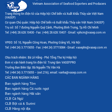
Thị trường Papua New Guinea
Vietnam Association of Seafood Exporters and Producers
Thị trường New Zealand
Trang thông tin điện tử của Hiệp hội Chế biến và Xuất khẩu Thủy sản Việt Nam
(VASEP)
Thị trường Đài Loan
Cơ quan Chủ quản: Hiệp hội Chế biến và Xuất khẩu Thủy sản Việt Nam (VASEP)
Trụ sở: Số 7 đường Nguyễn Quý Cảnh, Phường Bình Trưng, Tp.Hồ Chí Minh
Thị trường Hàn Quốc
Tel: (+84) 28.628.10430 - Fax: (+84) 28.628.10437 - Email: vphcm@vasep.com.vn
Thị trường Mỹ
VPĐD: Số 10, Nguyễn Công Hoan, Phường Giảng Võ, Hà Nội
Thị trường EU
Tel: (+84 24) 3.7715055 - Fax: (+84 24) 37715084 - Email: vasephn@vasep.com.vn
Thị trường Nhật Bản
Chịu trách nhiệm: Bà Lê Hằng - Phó Tổng Thư ký Hiệp hội
Đơn vị vận hành trang tin điện tử: Trung tâm VASEP.PRO
Thị trường Việt Nam
Trưởng Ban Biên tập: Bà Nguyễn Thị Vân Hà
Tel: (+84 24) 3.7715055 – (ext.216); email: vanha@vasep.com.vn
CÁC BAN NGÀNH HÀNG
Ban ngành hàng Tôm
Ban ngành hàng Cá nước ngọt
Ban ngành hàng Hải sản
CLB Cá Ngừ
CLB Bột cá & Surimi
CLB Hàng nội địa