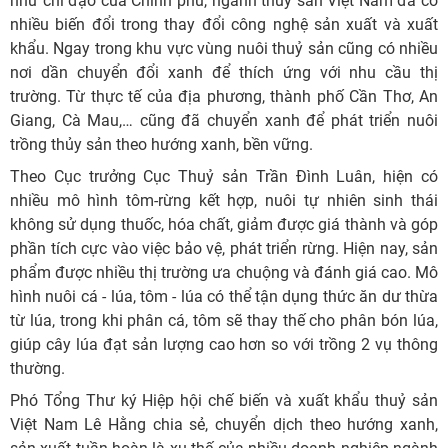
như chỉ đạo của Chính phủ, ngành thuỷ sản Việt Nam đã có
nhiều biến đổi trong thay đổi công nghệ sản xuất và xuất
khẩu. Ngay trong khu vực vùng nuôi thuỷ sản cũng có nhiều
nơi dần chuyển đổi xanh để thích ứng với nhu cầu thị
trường. Từ thực tế của địa phương, thành phố Cần Thơ, An
Giang, Cà Mau,… cũng đã chuyển xanh để phát triển nuôi
trồng thủy sản theo hướng xanh, bền vững.
Theo Cục trưởng Cục Thuỷ sản Trần Đình Luân, hiện có
nhiều mô hình tôm-rừng kết hợp, nuôi tự nhiên sinh thái
không sử dụng thuốc, hóa chất, giảm được giá thành và góp
phần tích cực vào việc bảo vệ, phát triển rừng. Hiện nay, sản
phẩm được nhiều thị trường ưa chuộng và đánh giá cao. Mô
hình nuôi cá - lúa, tôm - lúa có thể tận dụng thức ăn dư thừa
từ lúa, trong khi phân cá, tôm sẽ thay thế cho phân bón lúa,
giúp cây lúa đạt sản lượng cao hơn so với trồng 2 vụ thông
thường.
Phó Tổng Thư ký Hiệp hội chế biến và xuất khẩu thuỷ sản
Việt Nam Lê Hằng chia sẻ, chuyển dịch theo hướng xanh,