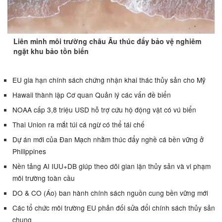
Liên minh môi trường châu Âu thúc đẩy bảo vệ nghiêm
ngặt khu bảo tồn biển
EU gia hạn chính sách chứng nhận khai thác thủy sản cho Mỹ
Hawaii thành lập Cơ quan Quản lý các vấn đề biển
NOAA cấp 3,8 triệu USD hỗ trợ cứu hộ động vật có vú biển
Thai Union ra mắt túi cá ngừ có thể tái chế
Dự án mới của Đan Mạch nhằm thúc đẩy nghề cá bền vững ở
Philippines
Nền tảng AI IUU+DB giúp theo dõi gian lận thủy sản và vi phạm
môi trường toàn cầu
DO & CO (Áo) ban hành chính sách nguồn cung bền vững mới
Các tổ chức môi trường EU phản đối sửa đổi chính sách thủy sản
chung