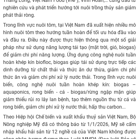
Thăng Long, Việt Nam Food (VNF), Vĩnh Hoàn,… cũng đầu tư
nghiên cứu và phát triển hướng tới nuôi trồng thủy sản giảm
phát thải ròng.
Trong lĩnh vực nuôi tôm, tại Việt Nam đã xuất hiện nhiều mô
hình nuôi tôm theo hướng tuần hoàn để tối ưu hóa đầu vào
và đầu ra. Điều này được thực hiện thông qua một số giải
pháp như sử dụng năng lượng tái tạo (mặt trời, gió, biogas)
để giảm chi phí năng lượng. Ứng dụng công nghệ nuôi tuần
hoàn khép kín biofloc, biogas giúp tái sử dụng trực tiếp các
dinh dưỡng từ chất thải và thức ăn dư thừa, giảm chi phí
thức ăn và giảm chi phí xử lý nước thải. Trong lĩnh vực nuôi
biển, công nghệ nuôi tuần hoàn khép kín: biogas –
aquaponics, rong biển - cá - biogas/rừng ngập mặn giúp
giảm thiểu rủi ro lây lan bệnh, tạo thêm nguồn thu từ cá và
rong biển, giảm chi phí xử lý nước thải, hấp thu carbon...
Theo Hiệp hội Chế biến và xuất khẩu thuỷ sản Việt Nam, Bộ
Nông nghiệp Mỹ đã có thông báo từ 1/1/2026, Mỹ sẽ cấm
nhập khẩu hải sản từ 12 nghề cá của Việt Nam không được