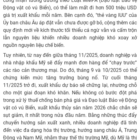
công nhận tương đương theo Luật MMPA (Đạo luật Bảo vệ
Động vật có vú Biển), có thể làm mất đi hơn 500 triệu USD
giá trị xuất khẩu mỗi năm. Bên cạnh đó, "thẻ vàng IUU" của
Ủy ban châu Âu áp đặt vẫn chưa được gỡ bỏ, cộng thêm các
quy định mới về kích thước tối thiểu cá ngừ vằn và cấm trộn
lẫn nguyên liệu khiến nhiều doanh nghiệp khó xoay xở
nguồn nguyên liệu chế biến.
Tuy nhiên, từ nay đến giữa tháng 11/2025, doanh nghiệp và
nhà nhập khẩu Mỹ sẽ đẩy mạnh đơn hàng để “chạy trước”
các rào cản thương mại. Do đó, tháng 9 và 10/2025 có thể
chứng kiến mức tăng trưởng bùng nổ. Từ cuối tháng
11/2025 trở đi, xuất khẩu dự báo sẽ chững lại, nhường chỗ
cho một giai đoạn khó khăn. Nếu không có bước đột phá
trong xử lý thuế chống bán phá giá và Đạo luật Bảo vệ Động
vật có vú Biển, xuất khẩu thủy sản năm 2026 chắc chắn sẽ
sụt giảm, ít nhất trong nửa đầu năm. Bằng những thúc đẩy
chuyển hướng sản xuất xanh, nhiều doanh nghiệp đã tính
đến việc đa dạng hóa thị trường, hướng sang châu Á, Trung
Đông và Nam Mỹ, nhằm thay thế thị trường Mỹ, dù Mỹ là thị