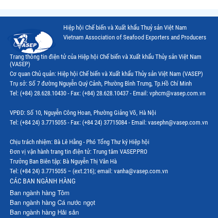
Hiệp hội Chế biến và Xuất khẩu Thuỷ sản Việt Nam
Vietnam Association of Seafood Exporters and Producers
Trang thông tin điện tử của Hiệp hội Chế biến và Xuất khẩu Thủy sản Việt Nam
(VASEP)
Cơ quan Chủ quản: Hiệp hội Chế biến và Xuất khẩu Thủy sản Việt Nam (VASEP)
Trụ sở: Số 7 đường Nguyễn Quý Cảnh, Phường Bình Trưng, Tp.Hồ Chí Minh
Tel: (+84) 28.628.10430 - Fax: (+84) 28.628.10437 - Email: vphcm@vasep.com.vn
VPĐD: Số 10, Nguyễn Công Hoan, Phường Giảng Võ, Hà Nội
Tel: (+84 24) 3.7715055 - Fax: (+84 24) 37715084 - Email: vasephn@vasep.com.vn
Chịu trách nhiệm: Bà Lê Hằng - Phó Tổng Thư ký Hiệp hội
Đơn vị vận hành trang tin điện tử: Trung tâm VASEP.PRO
Trưởng Ban Biên tập: Bà Nguyễn Thị Vân Hà
Tel: (+84 24) 3.7715055 – (ext.216); email: vanha@vasep.com.vn
CÁC BAN NGÀNH HÀNG
Ban ngành hàng Tôm
Ban ngành hàng Cá nước ngọt
Ban ngành hàng Hải sản