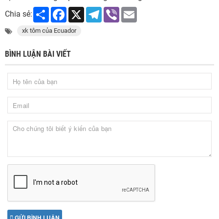
Share
Facebook
X
Telegram
Viber
Email
Chia sẻ:
xk tôm của Ecuador
BÌNH LUẬN BÀI VIẾT
GỬI BÌNH LUẬN