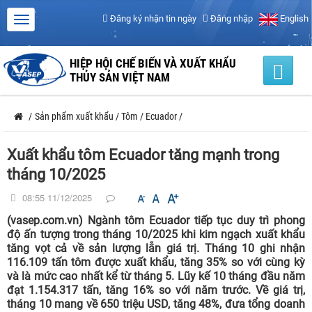
Đăng ký nhận tin ngày
Đăng nhập
English
HIỆP HỘI CHẾ BIẾN VÀ XUẤT KHẨU
THỦY SẢN VIỆT NAM
/
Sản phẩm xuất khẩu
/
Tôm
/
Ecuador
/
Xuất khẩu tôm Ecuador tăng mạnh trong
tháng 10/2025
08:55 11/12/2025
(vasep.com.vn) Ngành tôm Ecuador tiếp tục duy trì phong
độ ấn tượng trong tháng 10/2025 khi kim ngạch xuất khẩu
tăng vọt cả về sản lượng lẫn giá trị. Tháng 10 ghi nhận
116.109 tấn tôm được xuất khẩu, tăng 35% so với cùng kỳ
và là mức cao nhất kể từ tháng 5. Lũy kế 10 tháng đầu năm
đạt 1.154.317 tấn, tăng 16% so với năm trước. Về giá trị,
tháng 10 mang về 650 triệu USD, tăng 48%, đưa tổng doanh