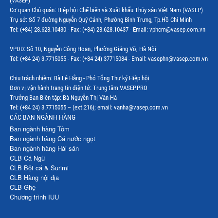
(VASEP)
Cơ quan Chủ quản: Hiệp hội Chế biến và Xuất khẩu Thủy sản Việt Nam (VASEP)
Trụ sở: Số 7 đường Nguyễn Quý Cảnh, Phường Bình Trưng, Tp.Hồ Chí Minh
Tel: (+84) 28.628.10430 - Fax: (+84) 28.628.10437 - Email: vphcm@vasep.com.vn
VPĐD: Số 10, Nguyễn Công Hoan, Phường Giảng Võ, Hà Nội
Tel: (+84 24) 3.7715055 - Fax: (+84 24) 37715084 - Email: vasephn@vasep.com.vn
Chịu trách nhiệm: Bà Lê Hằng - Phó Tổng Thư ký Hiệp hội
Đơn vị vận hành trang tin điện tử: Trung tâm VASEP.PRO
Trưởng Ban Biên tập: Bà Nguyễn Thị Vân Hà
Tel: (+84 24) 3.7715055 – (ext.216); email: vanha@vasep.com.vn
CÁC BAN NGÀNH HÀNG
Ban ngành hàng Tôm
Ban ngành hàng Cá nước ngọt
Ban ngành hàng Hải sản
CLB Cá Ngừ
CLB Bột cá & Surimi
CLB Hàng nội địa
CLB Ghẹ
Chương trình IUU