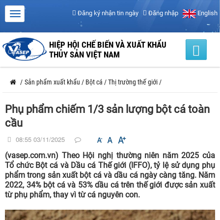
Đăng ký nhận tin ngày
Đăng nhập
English
HIỆP HỘI CHẾ BIẾN VÀ XUẤT KHẨU
THỦY SẢN VIỆT NAM
/
Sản phẩm xuất khẩu
/
Bột cá
/
Thị trường thế giới
/
Phụ phẩm chiếm 1/3 sản lượng bột cá toàn
cầu
08:55 03/11/2025
(vasep.com.vn) Theo Hội nghị thường niên năm 2025 của
Tổ chức Bột cá và Dầu cá Thế giới (IFFO), tỷ lệ sử dụng phụ
phẩm trong sản xuất bột cá và dầu cá ngày càng tăng. Năm
2022, 34% bột cá và 53% dầu cá trên thế giới được sản xuất
từ phụ phẩm, thay vì từ cá nguyên con.