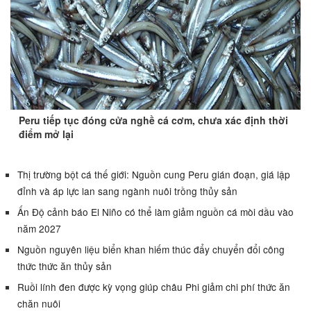
Peru tiếp tục đóng cửa nghề cá cơm, chưa xác định thời
điểm mở lại
Thị trường bột cá thế giới: Nguồn cung Peru gián đoạn, giá lập
đỉnh và áp lực lan sang ngành nuôi trồng thủy sản
Ấn Độ cảnh báo El Niño có thể làm giảm nguồn cá mòi dầu vào
năm 2027
Nguồn nguyên liệu biển khan hiếm thúc đẩy chuyển đổi công
thức thức ăn thủy sản
Ruồi lính đen được kỳ vọng giúp châu Phi giảm chi phí thức ăn
chăn nuôi