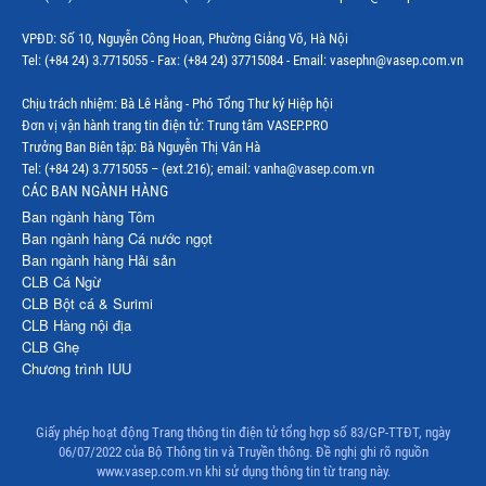
VPĐD: Số 10, Nguyễn Công Hoan, Phường Giảng Võ, Hà Nội
Tel: (+84 24) 3.7715055 - Fax: (+84 24) 37715084 - Email: vasephn@vasep.com.vn
Chịu trách nhiệm: Bà Lê Hằng - Phó Tổng Thư ký Hiệp hội
Đơn vị vận hành trang tin điện tử: Trung tâm VASEP.PRO
Trưởng Ban Biên tập: Bà Nguyễn Thị Vân Hà
Tel: (+84 24) 3.7715055 – (ext.216); email: vanha@vasep.com.vn
CÁC BAN NGÀNH HÀNG
Ban ngành hàng Tôm
Ban ngành hàng Cá nước ngọt
Ban ngành hàng Hải sản
CLB Cá Ngừ
CLB Bột cá & Surimi
CLB Hàng nội địa
CLB Ghẹ
Chương trình IUU
Giấy phép hoạt động Trang thông tin điện tử tổng hợp số 83/GP-TTĐT, ngày
06/07/2022 của Bộ Thông tin và Truyền thông. Đề nghị ghi rõ nguồn
www.vasep.com.vn khi sử dụng thông tin từ trang này.