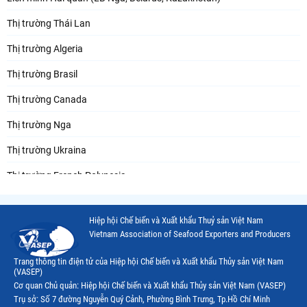
Thị trường Thái Lan
Thị trường Algeria
Thị trường Brasil
Thị trường Canada
Thị trường Nga
Thị trường Ukraina
Thị trường French Polynesia
Thị trường Trung Quốc
Hiệp hội Chế biến và Xuất khẩu Thuỷ sản Việt Nam
Thị trường Papua New Guinea
Vietnam Association of Seafood Exporters and Producers
Thị trường New Zealand
Trang thông tin điện tử của Hiệp hội Chế biến và Xuất khẩu Thủy sản Việt Nam
(VASEP)
Thị trường Đài Loan
Cơ quan Chủ quản: Hiệp hội Chế biến và Xuất khẩu Thủy sản Việt Nam (VASEP)
Trụ sở: Số 7 đường Nguyễn Quý Cảnh, Phường Bình Trưng, Tp.Hồ Chí Minh
Thị trường Hàn Quốc