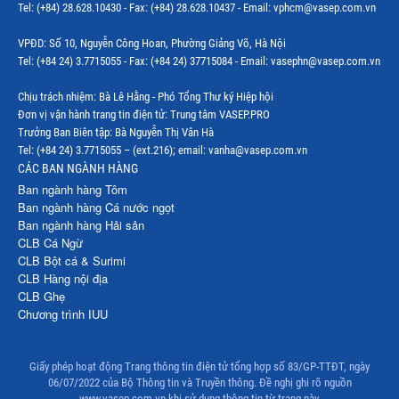
Tel: (+84) 28.628.10430 - Fax: (+84) 28.628.10437 - Email: vphcm@vasep.com.vn
Thị trường Mỹ
VPĐD: Số 10, Nguyễn Công Hoan, Phường Giảng Võ, Hà Nội
Thị trường EU
Tel: (+84 24) 3.7715055 - Fax: (+84 24) 37715084 - Email: vasephn@vasep.com.vn
Thị trường Nhật Bản
Chịu trách nhiệm: Bà Lê Hằng - Phó Tổng Thư ký Hiệp hội
Đơn vị vận hành trang tin điện tử: Trung tâm VASEP.PRO
Thị trường Việt Nam
Trưởng Ban Biên tập: Bà Nguyễn Thị Vân Hà
Tel: (+84 24) 3.7715055 – (ext.216); email: vanha@vasep.com.vn
CÁC BAN NGÀNH HÀNG
Ban ngành hàng Tôm
Ban ngành hàng Cá nước ngọt
Ban ngành hàng Hải sản
CLB Cá Ngừ
CLB Bột cá & Surimi
CLB Hàng nội địa
CLB Ghẹ
Chương trình IUU
Giấy phép hoạt động Trang thông tin điện tử tổng hợp số 83/GP-TTĐT, ngày
06/07/2022 của Bộ Thông tin và Truyền thông. Đề nghị ghi rõ nguồn
www.vasep.com.vn khi sử dụng thông tin từ trang này.