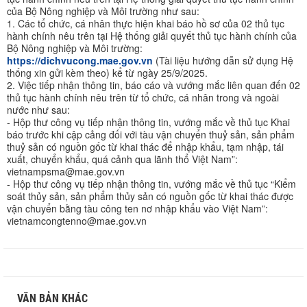
của Bộ Nông nghiệp và Môi trường như sau:
1. Các tổ chức, cá nhân thực hiện khai báo hồ sơ của 02 thủ tục
hành chính nêu trên tại Hệ thống giải quyết thủ tục hành chính của
Bộ Nông nghiệp và Môi trường:
https://dichvucong.mae.gov.vn
(Tài liệu hướng dẫn sử dụng Hệ
thống xin gửi kèm theo) kể từ ngày 25/9/2025.
2. Việc tiếp nhận thông tin, báo cáo và vướng mắc liên quan đến 02
thủ tục hành chính nêu trên từ tổ chức, cá nhân trong và ngoài
nước như sau:
- Hộp thư công vụ tiếp nhận thông tin, vướng mắc về thủ tục Khai
báo trước khi cập cảng đối với tàu vận chuyển thuỷ sản, sản phẩm
thuỷ sản có nguồn gốc từ khai thác để nhập khẩu, tạm nhập, tái
xuất, chuyển khẩu, quá cảnh qua lãnh thổ Việt Nam”:
vietnampsma@mae.gov.vn
- Hộp thư công vụ tiếp nhận thông tin, vướng mắc về thủ tục “Kiểm
soát thủy sản, sản phẩm thủy sản có nguồn gốc từ khai thác được
vận chuyển bằng tàu công ten nơ nhập khẩu vào Việt Nam”:
vietnamcongtenno@mae.gov.vn
VĂN BẢN KHÁC