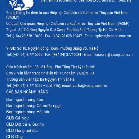
Vietnam Association of Seafood Exporters and Producers
Trang thông tin điện tử của Hiệp hội Chế biến và Xuất khẩu Thủy sản Việt Nam
(VASEP)
Cơ quan Chủ quản: Hiệp hội Chế biến và Xuất khẩu Thủy sản Việt Nam (VASEP)
Trụ sở: Số 7 đường Nguyễn Quý Cảnh, Phường Bình Trưng, Tp.Hồ Chí Minh
Tel: (+84) 28.628.10430 - Fax: (+84) 28.628.10437 - Email: vphcm@vasep.com.vn
VPĐD: Số 10, Nguyễn Công Hoan, Phường Giảng Võ, Hà Nội
Tel: (+84 24) 3.7715055 - Fax: (+84 24) 37715084 - Email: vasephn@vasep.com.vn
Chịu trách nhiệm: Bà Lê Hằng - Phó Tổng Thư ký Hiệp hội
Đơn vị vận hành trang tin điện tử: Trung tâm VASEP.PRO
Trưởng Ban Biên tập: Bà Nguyễn Thị Vân Hà
Tel: (+84 24) 3.7715055 – (ext.216); email: vanha@vasep.com.vn
CÁC BAN NGÀNH HÀNG
Ban ngành hàng Tôm
Ban ngành hàng Cá nước ngọt
Ban ngành hàng Hải sản
CLB Cá Ngừ
CLB Bột cá & Surimi
CLB Hàng nội địa
CLB Ghẹ