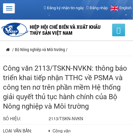
Đăng ký nhận tin ngày
Đăng nhập
English
HIỆP HỘI CHẾ BIẾN VÀ XUẤT KHẨU
THỦY SẢN VIỆT NAM
/
Bộ Nông nghiệp và Môi trường
/
Công văn 2113/TSKN-NVKN: thông báo
triển khai tiếp nhận TTHC về PSMA và
công ten nơ trên phần mềm Hệ thống
giải quyết thủ tục hành chính của Bộ
Nông nghiệp và Môi trường
SỐ HIỆU:
2113/TSKN-NVKN
LOẠI VĂN BẢN:
Công văn