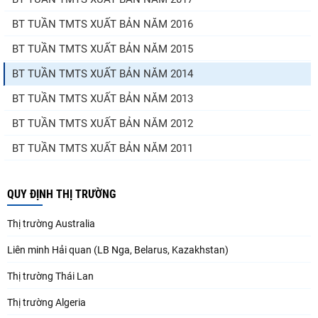
BT TUẦN TMTS XUẤT BẢN NĂM 2016
BT TUẦN TMTS XUẤT BẢN NĂM 2015
BT TUẦN TMTS XUẤT BẢN NĂM 2014
BT TUẦN TMTS XUẤT BẢN NĂM 2013
BT TUẦN TMTS XUẤT BẢN NĂM 2012
BT TUẦN TMTS XUẤT BẢN NĂM 2011
BT TUẦN TMTS XUẤT BẢN NĂM 2010
QUY ĐỊNH THỊ TRƯỜNG
BT TUẦN TMTS XUẤT BẢN NĂM 2009
BT TUẦN TMTS XUẤT BẢN NĂM 2023
Thị trường Australia
BT TUẦN TMTS XUẤT BẢN NĂM 2021
Liên minh Hải quan (LB Nga, Belarus, Kazakhstan)
BT TUẦN TMTS XUẤT BẢN NĂM 2022
Thị trường Thái Lan
BT TUẦN TMTS XUẤT BẢN NĂM 2024
Thị trường Algeria