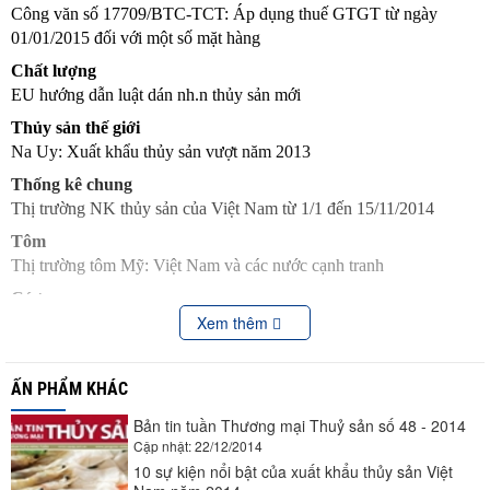
Công văn số 17709/BTC-TCT: Áp dụng thuế GTGT từ ngày
01/01/2015 đối với một số mặt hàng
Chất lượng
EU hướng dẫn luật dán nh.n thủy sản mới
Thủy sản thế giới
Na Uy: Xuất khẩu thủy sản vượt năm 2013
Thống kê chung
Thị trường NK thủy sản của Việt Nam từ 1/1 đến 15/11/2014
Tôm
Thị trường tôm Mỹ: Việt Nam và các nước cạnh tranh
Cá tra
Xem thêm
Xuất khẩu cá tra sang Nga chưa tăng
Cá ngừ
Thị trường cá ngừ thế giới qu. 3/2014
ẤN PHẨM KHÁC
Mực – bạch tuộc
Bản tin tuần Thương mại Thuỷ sản số 48 - 2014
Xuất khẩu mực, bạch tuộc của Trung Quốc tăng khá
Cập nhật: 22/12/2014
Cua, ghẹ
10 sự kiện nổi bật của xuất khẩu thủy sản Việt