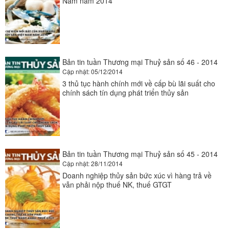
Nam năm 2014
Nhập khẩu cua của Nhật Bản 10 tháng đầu năm 2014
Nhuyễn thể hai mảnh vỏ
Xuất khẩu nhuyễn thể hai mảnh vỏ: Khắc phục sai sót, giữ vững thị
trường EU
Bản tin tuần Thương mại Thuỷ sản số 46 - 2014
Cập nhật: 05/12/2014
3 thủ tục hành chính mới về cấp bù lãi suất cho
chính sách tín dụng phát triển thủy sản
Bản tin tuần Thương mại Thuỷ sản số 45 - 2014
Cập nhật: 28/11/2014
Doanh nghiệp thủy sản bức xúc vì hàng trả về
vẫn phải nộp thuế NK, thuế GTGT