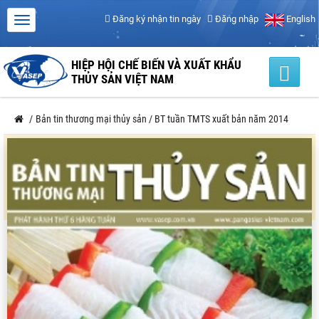
Đăng ký nhận tin ngày
Đăng nhập
English
HIỆP HỘI CHẾ BIẾN VÀ XUẤT KHẨU
THỦY SẢN VIỆT NAM
/
Bản tin thương mại thủy sản
/
BT tuần TMTS xuất bản năm 2014