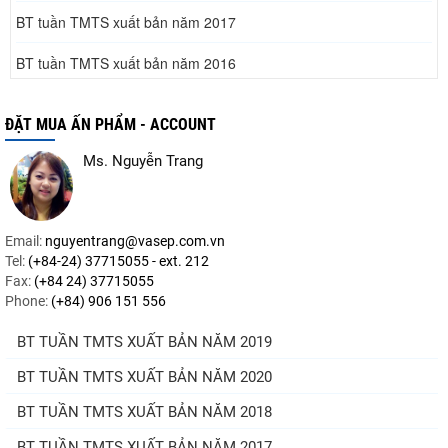
BT tuần TMTS xuất bản năm 2017
BT tuần TMTS xuất bản năm 2016
BT tuần TMTS xuất bản năm 2015
ĐẶT MUA ẤN PHẨM - ACCOUNT
BT tuần TMTS xuất bản năm 2014
Ms. Nguyễn Trang
BT tuần TMTS xuất bản năm 2013
BT tuần TMTS xuất bản năm 2012
Email:
nguyentrang@vasep.com.vn
Tel:
(+84-24) 37715055 - ext. 212
BT tuần TMTS xuất bản năm 2011
Fax:
(+84 24) 37715055
Phone:
(+84) 906 151 556
BT tuần TMTS xuất bản năm 2010
BT TUẦN TMTS XUẤT BẢN NĂM 2019
BT tuần TMTS xuất bản năm 2009
BT TUẦN TMTS XUẤT BẢN NĂM 2020
BT TUẦN TMTS XUẤT BẢN NĂM 2018
BT TUẦN TMTS XUẤT BẢN NĂM 2017