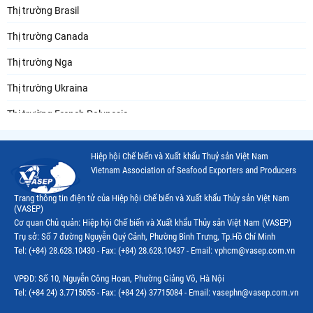
BT TUẦN TMTS XUẤT BẢN NĂM 2025
Thị trường Brasil
BT TUẦN TMTS XUẤT BẢN NĂM 2026
Thị trường Canada
Thị trường Nga
Thị trường Ukraina
Thị trường French Polynesia
Thị trường Trung Quốc
Hiệp hội Chế biến và Xuất khẩu Thuỷ sản Việt Nam
Thị trường Papua New Guinea
Vietnam Association of Seafood Exporters and Producers
Thị trường New Zealand
Trang thông tin điện tử của Hiệp hội Chế biến và Xuất khẩu Thủy sản Việt Nam
(VASEP)
Thị trường Đài Loan
Cơ quan Chủ quản: Hiệp hội Chế biến và Xuất khẩu Thủy sản Việt Nam (VASEP)
Trụ sở: Số 7 đường Nguyễn Quý Cảnh, Phường Bình Trưng, Tp.Hồ Chí Minh
Thị trường Hàn Quốc
Tel: (+84) 28.628.10430 - Fax: (+84) 28.628.10437 - Email: vphcm@vasep.com.vn
Thị trường Mỹ
VPĐD: Số 10, Nguyễn Công Hoan, Phường Giảng Võ, Hà Nội
Tel: (+84 24) 3.7715055 - Fax: (+84 24) 37715084 - Email: vasephn@vasep.com.vn
Thị trường EU