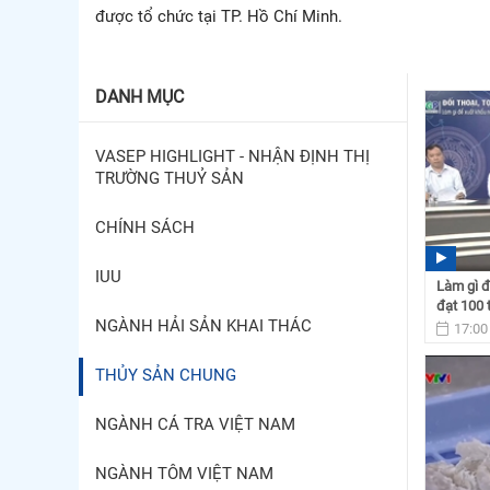
được tổ chức tại TP. Hồ Chí Minh.
DANH MỤC
VASEP HIGHLIGHT - NHẬN ĐỊNH THỊ
TRƯỜNG THUỶ SẢN
CHÍNH SÁCH
IUU
Làm gì đ
đạt 100 
NGÀNH HẢI SẢN KHAI THÁC
17:00
THỦY SẢN CHUNG
NGÀNH CÁ TRA VIỆT NAM
NGÀNH TÔM VIỆT NAM