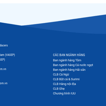
oducers
t Nam (VASEP)
CÁC BAN NGÀNH HÀNG
SEP)
Ban ngành hàng Tôm
Ban ngành hàng Cá nước ngọt
om.vn
Ban ngành hàng Hải sản
CLB Cá Ngừ
CLB Bột cá & Surimi
com.vn
CLB Hàng nội địa
CLB Ghẹ
Chương trình IUU