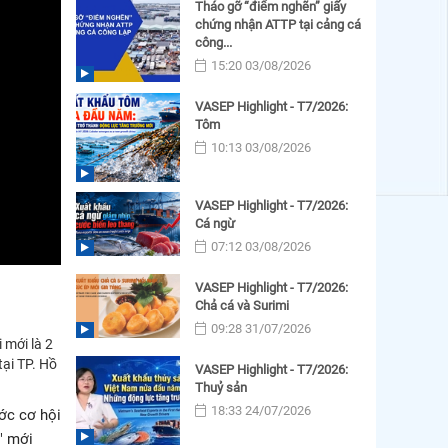
Tháo gỡ “điểm nghẽn” giấy
chứng nhận ATTP tại cảng cá
công...
15:20 03/08/2026
VASEP Highlight - T7/2026:
Tôm
10:13 03/08/2026
VASEP Highlight - T7/2026:
Cá ngừ
07:12 03/08/2026
VASEP Highlight - T7/2026:
Chả cá và Surimi
09:28 31/07/2026
 mới là 2
tại TP. Hồ
VASEP Highlight - T7/2026:
Thuỷ sản
18:33 24/07/2026
ớc cơ hội
" mới