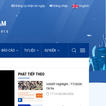
Đăng ký nhận tin ngày
Đăng nhập
English
AM
cers
 - BÁO CÁO
TƯ LIỆU
SỰ KIỆN
PHÁT TIẾP THEO
VASEP Highlight - T7/2026:
Cá tra
17:12 06/08/2026