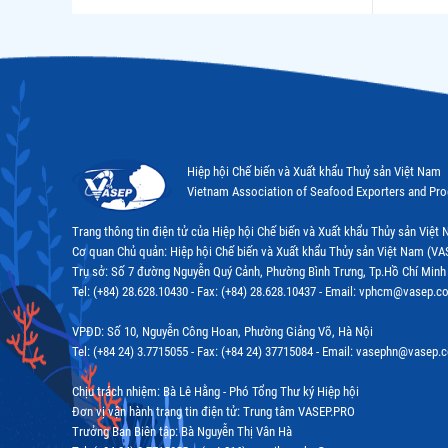
Hiệp hội Chế biến và Xuất khẩu Thuỷ sản Việt Nam
Vietnam Association of Seafood Exporters and Pr
Trang thông tin điện tử của Hiệp hội Chế biến và Xuất khẩu Thủy sản Việ
Cơ quan Chủ quản: Hiệp hội Chế biến và Xuất khẩu Thủy sản Việt Nam (VA
Trụ sở: Số 7 đường Nguyễn Quý Cảnh, Phường Bình Trưng, Tp.Hồ Chí Minh
Tel: (+84) 28.628.10430 - Fax: (+84) 28.628.10437 - Email: vphcm@vasep.c
VPĐD: Số 10, Nguyễn Công Hoan, Phường Giảng Võ, Hà Nội
Tel: (+84 24) 3.7715055 - Fax: (+84 24) 37715084 - Email: vasephn@vasep.
Chịu trách nhiệm: Bà Lê Hằng - Phó Tổng Thư ký Hiệp hội
Đơn vị vận hành trang tin điện tử: Trung tâm VASEP.PRO
Trưởng Ban Biên tập: Bà Nguyễn Thị Vân Hà