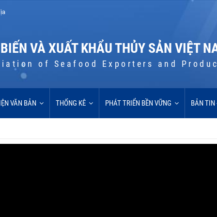
ịa
 BIẾN VÀ XUẤT KHẨU THỦY SẢN VIỆT N
iation of Seafood Exporters and Produ
IỆN VĂN BẢN
THỐNG KÊ
PHÁT TRIỂN BỀN VỮNG
BẢN TIN