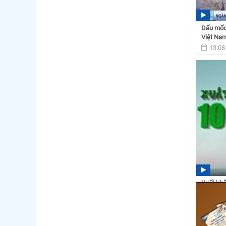
Dấu mốc
Việt Na
13:08
Xuất khẩ
tỷ USD
22:23