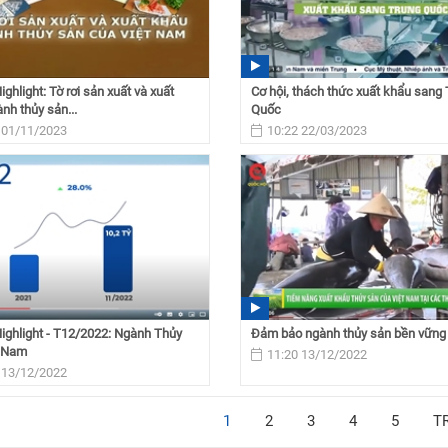
ghlight: Tờ rơi sản xuất và xuất
Cơ hội, thách thức xuất khẩu sang
nh thủy sản...
Quốc
 01/11/2023
10:22 22/03/2023
ghlight - T12/2022: Ngành Thủy
Đảm bảo ngành thủy sản bền vững
t Nam
11:20 13/12/2022
 13/12/2022
1
2
3
4
5
T