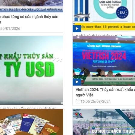
 chưa từng có của ngành thủy sản
m
 20/01/2026
Cơ hội và thách thức EVFTA
16:58 15/12/2025
Vietfish 2024: Thủy sản xuất khẩu 
người Việt
16:05 26/08/2024
u thủy sản năm 2024 cán đích 10
 23/12/2024