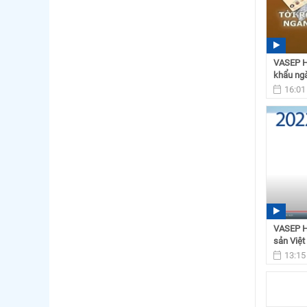
VASEP Hi
khẩu ngà
16:01
VASEP Hi
sản Việ
13:15