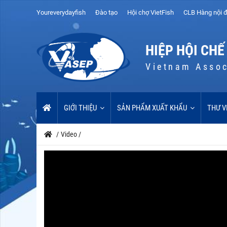
Youreverydayfish
Đào tạo
Hội chợ VietFish
CLB Hàng nội đ
HIỆP HỘI CHẾ
Vietnam Assoc
GIỚI THIỆU
SẢN PHẨM XUẤT KHẨU
THƯ V
/
Video
/