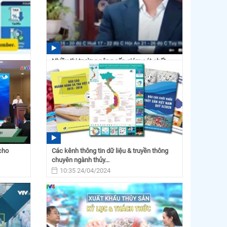
Nhiều thị trường nâng cấp giám sát chất
lượng thủy sản...
10:32 02/04/2025
cho
Các kênh thông tin dữ liệu & truyền thông
chuyên ngành thủy...
10:35 24/04/2024