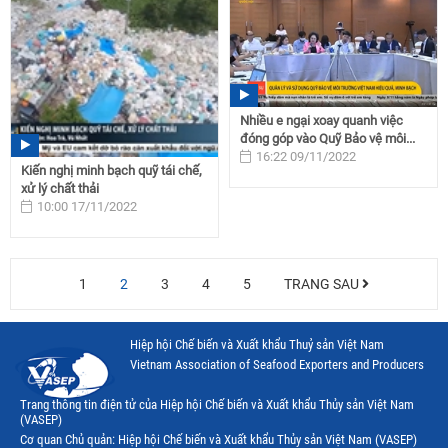
Nhiều e ngại xoay quanh việc
đóng góp vào Quỹ Bảo vệ môi...
16:22 09/11/2022
Kiến nghị minh bạch quỹ tái chế,
xử lý chất thải
10:00 17/11/2022
1
2
3
4
5
TRANG SAU
Hiệp hội Chế biến và Xuất khẩu Thuỷ sản Việt Nam
Vietnam Association of Seafood Exporters and Producers
Trang thông tin điện tử của Hiệp hội Chế biến và Xuất khẩu Thủy sản Việt Nam
(VASEP)
Cơ quan Chủ quản: Hiệp hội Chế biến và Xuất khẩu Thủy sản Việt Nam (VASEP)