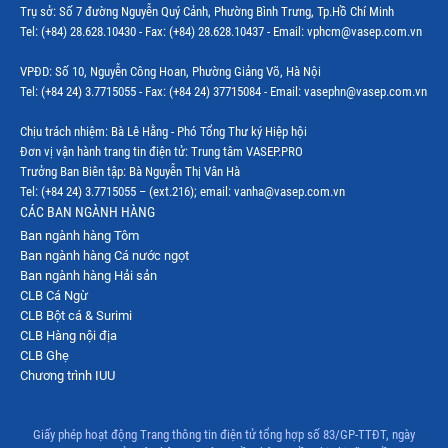
Trụ sở: Số 7 đường Nguyễn Quý Cảnh, Phường Bình Trưng, Tp.Hồ Chí Minh
Tel: (+84) 28.628.10430 - Fax: (+84) 28.628.10437 - Email: vphcm@vasep.com.vn
VPĐD: Số 10, Nguyễn Công Hoan, Phường Giảng Võ, Hà Nội
Tel: (+84 24) 3.7715055 - Fax: (+84 24) 37715084 - Email: vasephn@vasep.com.vn
Chịu trách nhiệm: Bà Lê Hằng - Phó Tổng Thư ký Hiệp hội
Đơn vị vận hành trang tin điện tử: Trung tâm VASEP.PRO
Trưởng Ban Biên tập: Bà Nguyễn Thị Vân Hà
Tel: (+84 24) 3.7715055 – (ext.216); email: vanha@vasep.com.vn
CÁC BAN NGÀNH HÀNG
Ban ngành hàng Tôm
Ban ngành hàng Cá nước ngọt
Ban ngành hàng Hải sản
CLB Cá Ngừ
CLB Bột cá & Surimi
CLB Hàng nội địa
CLB Ghẹ
Chương trình IUU
Giấy phép hoạt động Trang thông tin điện tử tổng hợp số 83/GP-TTĐT, ngày